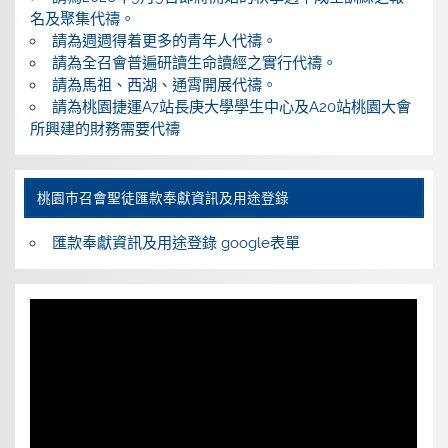
名及聚集代禱。
請為週週得着更多的青年人代禱。
請為全召會普遍研讀生命讀經之實行代禱。
請為馬祖、西湖、通霄開展代禱。
請為桃園捷運A7站長庚大學學生中心及A20站桃園大會
所興建的財務需要代禱
桃園巿召會聖徒匯款奉獻資訊及用途登錄
匯款奉獻資訊及用途登錄 google表單