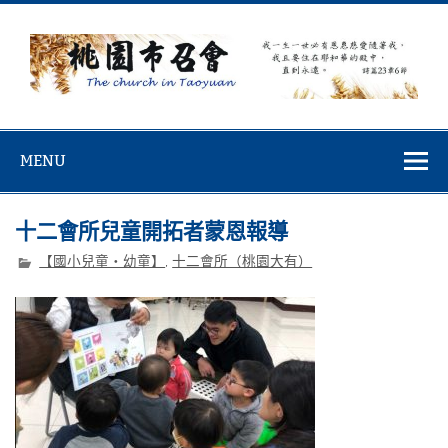
Skip
to
content
桃園市召會
桃園市召會The Church in Taoyuan City
MENU
十二會所兒童開拓者蒙恩報導
【國小兒童‧幼童】
,
十二會所（桃園大有）