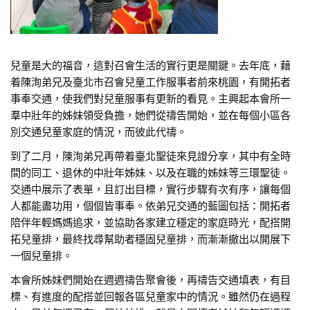
兒童是大的福音，這對召會生活的實行更是關鍵。去年底，藉
着陳洵弟兄及臺北市召會兒童工作服事者前來桃園，有開拓者
事奉交通，使我們對兒童服事有更新的看見。主興起本會所一
羣中壯年的姊妹領受負擔，她們從禱告開始，並在每個小區各
別交通兒童家庭的情況，而彼此代禱。
到了二月，陳洵弟兄再帶着臺北聖徒來見證分享，其中有全時
間的同工、退休的中壯年姊妹、以及在職的姊妹等三環聖徒。
交通中展示了表單，且訂出目標，實行步驟有次有序，讓每個
人都能盡功用，個個皆事奉。依弟兄交通的藍圖包括：開拓者
陪伴年輕媽媽追求，並協助各家建立穩定的家庭時光，配搭開
拓兒童排，最終找尋幫助者穩固兒童排，而漸漸撤出以開展下
一個兒童排。
本會所姊妹們開始在週週禱告聚會後，再禱告交通填表，有目
標、有進度的配搭並回報各區兒童家中的情況。雖然仍在過程