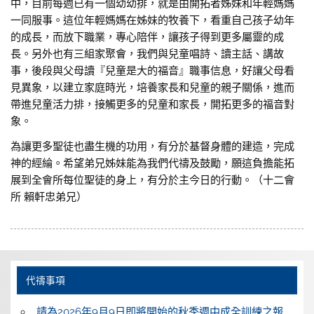
中，目前每週已有一個幼幼排，就是由開拓者姊妹和年輕媽媽
一同服事。這位年輕媽媽在姊妹的牧養下，看重自己孩子幼年
的成長，而放下職業，專心陪伴，讓孩子得到更多屬靈的成
長。另外也有三組家聚會，我們與兒童唱詩、讀主話、講故
事，後段與父母讀『兒童是大的福音』職事信息，好讓父母看
見異象，以建立家庭時光，培養家長和兒童的親子關係，進而
帶進兒童活力排，接觸更多的兒童和家長，開拓更多的福音對
象。
為讓更多聖徒也盡生機的功用，有分於基督身體的建造，完成
神的經綸。希望弟兄姊妹能為我們代禱及鼓勵，願這負擔能拓
展到全會所每位聖徒的身上，有分於主今日的行動。（十二會
所 賴軒忠弟兄）
代禱事項
請為2026年9月9日即將開始的秋季週中成全訓練之報