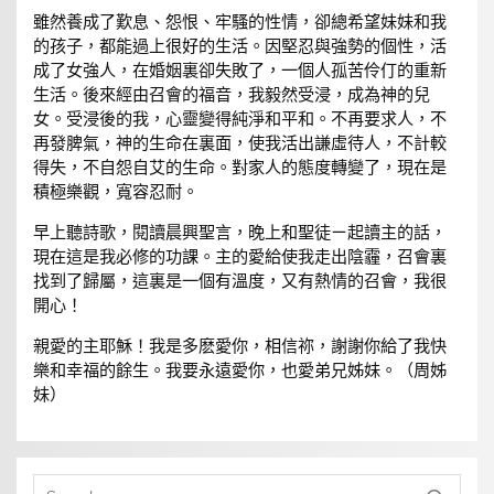
雖然養成了歎息、怨恨、牢騷的性情，卻總希望妹妹和我
的孩子，都能過上很好的生活。因堅忍與強勢的個性，活
成了女強人，在婚姻裏卻失敗了，一個人孤苦伶仃的重新
生活。後來經由召會的福音，我毅然受浸，成為神的兒
女。受浸後的我，心靈變得純淨和平和。不再要求人，不
再發脾氣，神的生命在裏面，使我活出謙虛待人，不計較
得失，不自怨自艾的生命。對家人的態度轉變了，現在是
積極樂觀，寬容忍耐。
早上聽詩歌，閱讀晨興聖言，晚上和聖徒ㄧ起讀主的話，
現在這是我必修的功課。主的愛給使我走出陰霾，召會裏
找到了歸屬，這裏是一個有溫度，又有熱情的召會，我很
開心！
親愛的主耶穌！我是多麽愛你，相信祢，謝謝你給了我快
樂和幸福的餘生。我要永遠愛你，也愛弟兄姊妹。（周姊
妹）