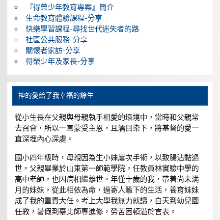
『得榮少年教育專案』簡介
生命教育體驗課程-分享
快樂學習課程-尋找世代迷失者的路
社區公共服務-分享
關懷者家訪-分享
得榮少年及家長-分享
神的愛給了我幸福的餘生
從小生長在父親與母親執手相愛的環境中，當時和父親常
去召會，所以一直蒙受主恩，耳濡目染下，將基督的愛一
直深埋內心深處。
國小四年級時，母親因為生小妹屢次手術，以致腸沾黏過
世。父親畢業於山東第一師範學院，任教員林實驗中學的
高中老師，也因病相繼離世。年僅十歲的我，帶着尚未满
月的妹妹，從此相依為命，過寄人籬下的生活，養育妹妹
成了我的重責大任。考上大學我無力就讀，白天到幼兒園
任教，暑假到臺北師專進修，勞苦困頓溢於言表。