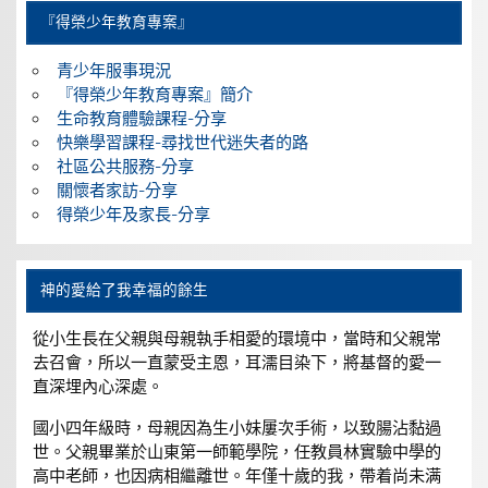
『得榮少年教育專案』
青少年服事現況
『得榮少年教育專案』簡介
生命教育體驗課程-分享
快樂學習課程-尋找世代迷失者的路
社區公共服務-分享
關懷者家訪-分享
得榮少年及家長-分享
神的愛給了我幸福的餘生
從小生長在父親與母親執手相愛的環境中，當時和父親常
去召會，所以一直蒙受主恩，耳濡目染下，將基督的愛一
直深埋內心深處。
國小四年級時，母親因為生小妹屢次手術，以致腸沾黏過
世。父親畢業於山東第一師範學院，任教員林實驗中學的
高中老師，也因病相繼離世。年僅十歲的我，帶着尚未满