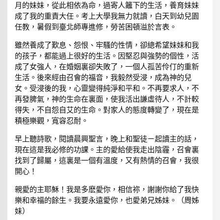
月的妹妹，從此相依為命，過寄人籬下的生活，養育妹妹
成了我的重責大任。考上大學我無力就讀，白天到幼兒園
任教，暑假到臺北師專進修，勞苦困頓溢於言表。
雖然養成了歎息、怨恨、牢騷的性情，卻總希望妹妹和我
的孩子，都能過上很好的生活。因堅忍與強勢的個性，活
成了女強人，在婚姻裏卻失敗了，一個人孤苦伶仃的重新
生活。後來經由召會的福音，我毅然受浸，成為神的兒
女。受浸後的我，心靈變得純淨和平和。不再要求人，不
再發脾氣，神的生命在裏面，使我活出謙虛待人，不計較
得失，不自怨自艾的生命。對家人的態度轉變了，現在是
積極樂觀，寬容忍耐。
早上聽詩歌，閱讀晨興聖言，晚上和聖徒ㄧ起讀主的話，
現在這是我必修的功課。主的愛給使我走出陰霾，召會裏
找到了歸屬，這裏是一個有溫度，又有熱情的召會，我很
開心！
親愛的主耶穌！我是多麽愛你，相信祢，謝謝你給了我快
樂和幸福的餘生。我要永遠愛你，也愛弟兄姊妹。（周姊
妹）