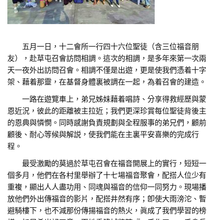
五月一日，十二會所一行四十六位聖徒（含三位福音朋
友），赴草屯召會訪問相調。這次的相調，是多年來第一次兩
天一夜外出訪問召會。相調不僅是出遊，更是使我們憑着十字
架、藉着那靈，在基督身體裏被調在一起，為着召會的建造。
一路在遊覽車上，弟兄姊妹藉着唱詩、分享得救經歷與蒙
恩近況，彼此的距離被主拉近；我們更深珍賞每位聖徒背後主
的恩典與憐憫。同時感謝負責規劃與全程服事的弟兄們，顧前
顧後、耐心等候與解説，使我們能在主裏平安喜樂的完成行
程。
最受激勵的莫過於草屯召會在福音開展上的實行，短短一
個多月，他們在各村里舉辦了十七場福音聚會，配搭人位少有
重複，顯出人人盡功用、同魂與福音的信仰一同努力。現場播
放他們外出傳福音的影片，配搭井然有序；卽使大雨滂沱、暫
避騎樓下，也不減那份傳揚福音的熱火，眞成了我們學習的榜