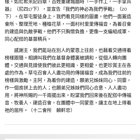
樣。如尼希米記四章，百姓重建城牆時『一手作工，一手拿兵
器』（尼四17下），並宣告『我們的神必為我們爭戰』（20
下）。在草屯聖徒身上，我們看見同樣的圖畫，他們一面蓋造
會所、整理荒地、種植花草，一面村村里里傳福音，為着召會
的建造與仇敵爭戰。他們不只胸懷負擔，更像一支編組成軍、
同心配搭的基督精兵。
感謝主，我們能站在別人的蒙恩上往前，也藉着交通得着
榜樣跟隨。相調叫我們在基督身體裏被調和，從個人轉向團
體。交通與見證使我們彼此更相識、更相愛，也更珍賞主在各
處的作為。草屯召會人人盡功用的傳揚福音，成為我們往前的
榜樣與激勵。主阿，為着你的建造，願弟兄姊妹同心、同靈，
作一個肯拼上去的人；也願弟兄姊妹們同心合意、人人盡功
用，將神所賜的一千兩擺出來。盼望我們回來後在配搭中傳福
音、牧養人、建造召會，在團體中一同蒙恩，讓主在地上得着
祂的居所。（十二會所 賴軒忠）