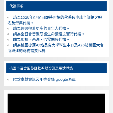
代禱事項
請為2026年9月9日即將開始的秋季週中成全訓練之報
名及聚集代禱。
請為週週得着更多的青年人代禱。
請為全召會普遍研讀生命讀經之實行代禱。
請為馬祖、西湖、通霄開展代禱。
請為桃園捷運A7站長庚大學學生中心及A20站桃園大會
所興建的財務需要代禱
桃園巿召會聖徒匯款奉獻資訊及用途登錄
匯款奉獻資訊及用途登錄 google表單