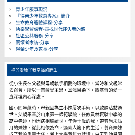
青少年服事現況
『得榮少年教育專案』簡介
生命教育體驗課程-分享
快樂學習課程-尋找世代迷失者的路
社區公共服務-分享
關懷者家訪-分享
得榮少年及家長-分享
神的愛給了我幸福的餘生
從小生長在父親與母親執手相愛的環境中，當時和父親常
去召會，所以一直蒙受主恩，耳濡目染下，將基督的愛一
直深埋內心深處。
國小四年級時，母親因為生小妹屢次手術，以致腸沾黏過
世。父親畢業於山東第一師範學院，任教員林實驗中學的
高中老師，也因病相繼離世。年僅十歲的我，帶着尚未满
月的妹妹，從此相依為命，過寄人籬下的生活，養育妹妹
成了我的重責大任。考上大學我無力就讀，白天到幼兒園