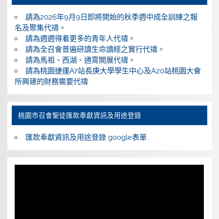
請為2026年9月9日即將開始的秋季週中成全訓練之報
名及聚集代禱。
請為週週得着更多的青年人代禱。
請為全召會普遍研讀生命讀經之實行代禱。
請為馬祖、西湖、通霄開展代禱。
請為桃園捷運A7站長庚大學學生中心及A20站桃園大會
所興建的財務需要代禱
桃園巿召會聖徒匯款奉獻資訊及用途登錄
匯款奉獻資訊及用途登錄 google表單