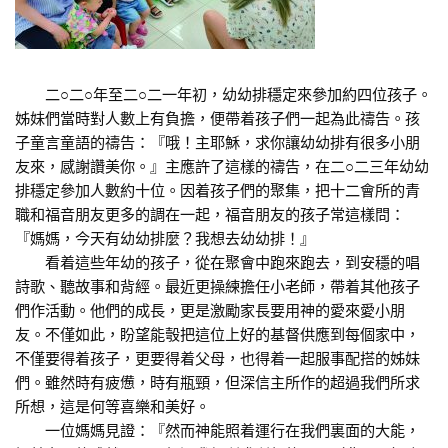
二○二○年至二○二一年初，幼幼排穩定來參加約四位孩子。
姊妹們當時對人數上有負擔，便帶着孩子們一起為此禱告。孩
子童言童語的禱告：『哦！主耶穌，求你讓幼幼排有很多小朋
友來，感謝讚美你。』主應許了這樣的禱告，在二○二三年幼幼
排穩定參加人數約十位。因着孩子們的聚集，把十二會所的青
職和福音朋友更多的調在一起，福音朋友的孩子常這樣問：
『媽媽，今天有幼幼排麼？我想去幼幼排！』
看着這些年幼的孩子，從在聚會中跑來跑去，到安穩的唱
詩歌、聽故事和背經。最近更操練擔任小老師，帶着其他孩子
們作活動。他們的成長，更是激勵家長要用神的愛來愛小朋
友。不僅如此，盼望能彀把這位上好的基督供應到每個家中，
不僅要得着孩子，更要得着父母，也得着一起服事配搭的姊妹
們。雖然時有疲憊，時有瓶頸，但深信主所作的超過我們所求
所想，這是何等喜樂和美好。
一位媽媽見證：『然而神能照着運行在我們裏面的大能，