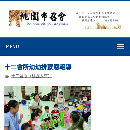
Skip
to
content
桃園市召會
桃園市召會The Church in Taoyuan City
MENU
十二會所幼幼排蒙恩報導
十二會所（桃園大有）