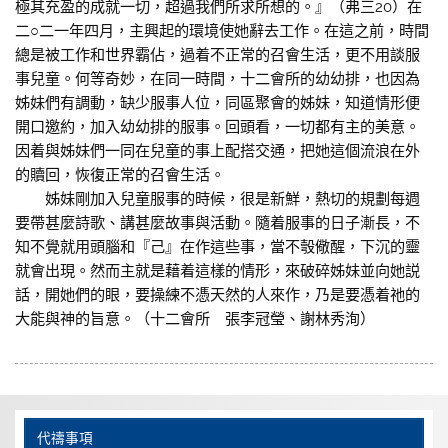
極其充盈的成就一切，超過我們所求所想的。』（弗三20）在
二○二一年四月，主興起的環境使她辭去工作。在這之前，時間
總是被工作和世界霸佔，過着不正常的召會生活，更不用談服
事兒童。何等奇妙，在同一時間，十二會所的幼幼排，也因為
姊妹們有調動，缺少服事人位，同區聚會的姊妹，知道情形便
開口邀約，加入幼幼排的服事。回頭看，一切都有主的美意。
因着與姊妹們一同在兒童的事上配搭交通，把她這個流浪在外
的贖回，恢復正常的召會生活。
姊妹剛加入兒童服事的時候，很是新鮮，熱切的規劃每週
要帶甚麼詩歌、講甚麼故事與活動。隨着服事的日子漸長，不
知不覺就用頭腦和『己』在作這些事，當不彀儆醒，下沉的靈
就會出現。然而主就是藉着這樣的情形，來破碎姊妹並向她説
話，開她們的眼，要操練不憑天然的人來作，乃是要憑着祂的
大能與神的旨意。（十二會所 張李冠瑩、謝林秀洵）
代禱事項