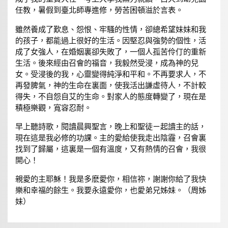
任教，暑假到臺北師專進修，勞苦困頓溢於言表。
雖然養成了歎息、怨恨、牢騷的性情，卻總希望妹妹和我
的孩子，都能過上很好的生活。因堅忍與強勢的個性，活
成了女強人，在婚姻裏卻失敗了，一個人孤苦伶仃的重新
生活。後來經由召會的福音，我毅然受浸，成為神的兒
女。受浸後的我，心靈變得純淨和平和。不再要求人，不
再發脾氣，神的生命在裏面，使我活出謙虛待人，不計較
得失，不自怨自艾的生命。對家人的態度轉變了，現在是
積極樂觀，寬容忍耐。
早上聽詩歌，閱讀晨興聖言，晚上和聖徒ㄧ起讀主的話，
現在這是我必修的功課。主的愛給使我走出陰霾，召會裏
找到了歸屬，這裏是一個有溫度，又有熱情的召會，我很
開心！
親愛的主耶穌！我是多麽愛你，相信祢，謝謝你給了我快
樂和幸福的餘生。我要永遠愛你，也愛弟兄姊妹。（周姊
妹）