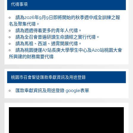
代禱事項
請為2026年9月9日即將開始的秋季週中成全訓練之報
名及聚集代禱。
請為週週得着更多的青年人代禱。
請為全召會普遍研讀生命讀經之實行代禱。
請為馬祖、西湖、通霄開展代禱。
請為桃園捷運A7站長庚大學學生中心及A20站桃園大會
所興建的財務需要代禱
桃園巿召會聖徒匯款奉獻資訊及用途登錄
匯款奉獻資訊及用途登錄 google表單