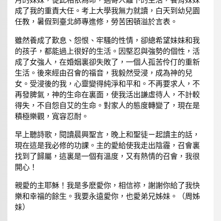
月的妹妹，從此相依為命，過寄人籬下的生活，養育妹妹
成了我的重責大任。考上大學我無力就讀，白天到幼兒園
任教，暑假到臺北師專進修，勞苦困頓溢於言表。
雖然養成了歎息、怨恨、牢騷的性情，卻總希望妹妹和我
的孩子，都能過上很好的生活。因堅忍與強勢的個性，活
成了女強人，在婚姻裏卻失敗了，一個人孤苦伶仃的重新
生活。後來經由召會的福音，我毅然受浸，成為神的兒
女。受浸後的我，心靈變得純淨和平和。不再要求人，不
再發脾氣，神的生命在裏面，使我活出謙虛待人，不計較
得失，不自怨自艾的生命。對家人的態度轉變了，現在是
積極樂觀，寬容忍耐。
早上聽詩歌，閱讀晨興聖言，晚上和聖徒ㄧ起讀主的話，
現在這是我必修的功課。主的愛給使我走出陰霾，召會裏
找到了歸屬，這裏是一個有溫度，又有熱情的召會，我很
開心！
親愛的主耶穌！我是多麽愛你，相信祢，謝謝你給了我快
樂和幸福的餘生。我要永遠愛你，也愛弟兄姊妹。（周姊
妹）