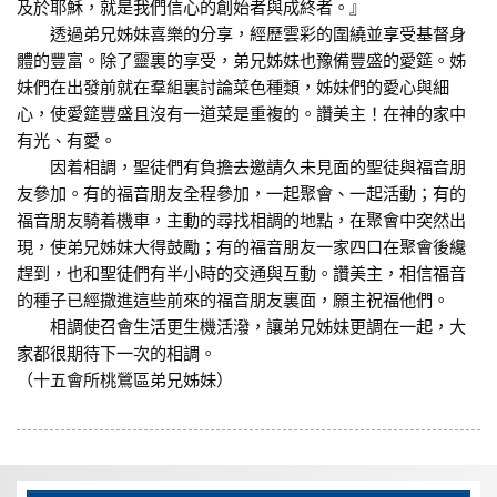
及於耶穌，就是我們信心的創始者與成終者。』
透過弟兄姊妹喜樂的分享，經歷雲彩的圍繞並享受基督身
體的豐富。除了靈裏的享受，弟兄姊妹也豫備豐盛的愛筵。姊
妹們在出發前就在羣組裏討論菜色種類，姊妹們的愛心與細
心，使愛筵豐盛且沒有一道菜是重複的。讚美主！在神的家中
有光、有愛。
因着相調，聖徒們有負擔去邀請久未見面的聖徒與福音朋
友參加。有的福音朋友全程參加，一起聚會、一起活動；有的
福音朋友騎着機車，主動的尋找相調的地點，在聚會中突然出
現，使弟兄姊妹大得鼓勵；有的福音朋友一家四口在聚會後纔
趕到，也和聖徒們有半小時的交通與互動。讚美主，相信福音
的種子已經撒進這些前來的福音朋友裏面，願主祝福他們。
相調使召會生活更生機活潑，讓弟兄姊妹更調在一起，大
家都很期待下一次的相調。
（十五會所桃鶯區弟兄姊妹）