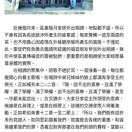
近幾個月來，區裏每月安排外出相調，地點都不遠，所以
不會有因為長途跋涉所產生的疲累感；每家豫備一道至兩道的
菜，也不用擔心因疫情在外餐廳用餐所產生的風險。不僅如
此，聖徒們有負擔去邀請所認識的福音朋友參加外出相調，無
形中使區裏傳福音的靈被點燃，更重要的是相調使大家經歷基
督身體的實際。
在相調的聚集中，詩歌不絕於耳，一首接着一首，每位都
敞開心向着主歌唱，在唱詩中弟兄姊妹的臉上都滿有享受主的
榮光，正如補充本二○二首：『哦，説不出的喜樂，且滿了榮
耀，滿了榮耀，滿了榮耀，説不出的喜樂，且滿了榮耀，甚至
一半都未能説出。』在交通中，大家分享從主所領受的恩典，
無論是在眞理上，或是在經歷上，這樣的交通使眾人得着激
勵。正如希伯來書十二章一至二節上：『所以，我們旣有這許
多的見證人，如同雲彩圍着我們，就當脱去各樣的重擔，和容
易纏累我們的罪，憑着忍耐奔那擺在我們前頭的賽程，望斷以