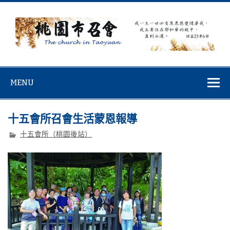
Skip
to
content
桃園市召會
桃園市召會The Church in Taoyuan City
MENU
十五會所召會生活蒙恩報導
十五會所（桃園後站）