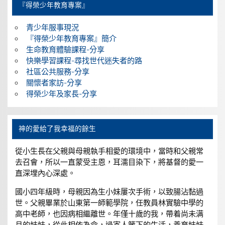
『得榮少年教育專案』
青少年服事現況
『得榮少年教育專案』簡介
生命教育體驗課程-分享
快樂學習課程-尋找世代迷失者的路
社區公共服務-分享
關懷者家訪-分享
得榮少年及家長-分享
神的愛給了我幸福的餘生
從小生長在父親與母親執手相愛的環境中，當時和父親常
去召會，所以一直蒙受主恩，耳濡目染下，將基督的愛一
直深埋內心深處。
國小四年級時，母親因為生小妹屢次手術，以致腸沾黏過
世。父親畢業於山東第一師範學院，任教員林實驗中學的
高中老師，也因病相繼離世。年僅十歲的我，帶着尚未满