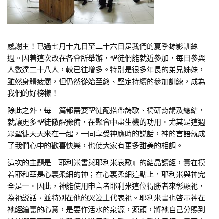
感謝主！已過七月十九日至二十六日是我們的夏季錄影訓練
週。因着這次改在各會所舉辦，聖徒們能就近參加，每日參與
人數達二十八人，較已往增多。特別是很多年長的弟兄姊妹，
雖然身體疲憊，但仍然從始至終、堅定持續的參加訓練，成為
我們的好榜樣！
除此之外，每一篇都需要聖徒配搭帶詩歌、禱研背講及總結，
就讓更多聖徒儆醒豫備，在聚會中盡生機的功用。尤其是這週
眾聖徒天天來在一起，一同享受神應時的説話，神的言語就成
了我們心中的歡喜快樂，也使大家有更多甜美的相調。
這次的主題是『耶利米書與耶利米哀歌』的結晶讀經，實在摸
着耶和華是心裏柔細的神；在心裏柔細這點上，耶利米與神完
全是一。因此，神能使用申言者耶利米這位得勝者來彰顯祂，
為祂説話，並特別在他的哭泣上代表祂。耶利米書也啓示神在
祂經綸裏的心意，是要作活水的泉源，源頭，將祂自己分賜到