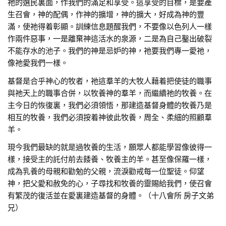
祂的選民裏面，作我們的滿足和享受。這享受的目標，是要產
生召會，神的配偶，作神的擴增，神的擴大，好成為神的豐
滿，使祂得着彰顯。訓練信息題醒我們，不要像以色列人一樣
作兩件惡事，一是離棄神這活水的泉源，二是為自己鑿出破裂
不能存水的池子。我們的神是忌妒的神，祂要我們專一愛祂，
像祂愛我們一樣。
基督是合乎神心的牧者，祂這羣羊的大牧人藉着把使徒的職事
與祂天上的職事合併，以牧養神的羣羊，而繼續祂的牧養。在
主今日的恢復裏，我們必須領悟，那建造基督身體的牧養乃是
相互的牧養，我們必須按着神彼此牧養，周全、柔細的照顧羣
羊。
現今我們最缺的就是過牧養的生活，願眾人都能學習像彼得一
樣，接受主的託付前去餧養、牧養主的羊。甚至像保羅一樣，
成為乳養的母親和勸勉的父親，流淚勸戒每一位聖徒。仰望
神，把父愛和赦免的心，子尋找和牧養的靈賜給我們，使召會
有繁茂的復活並在愛裏建造基督的身體。（十八會所 房子文弟
兄）