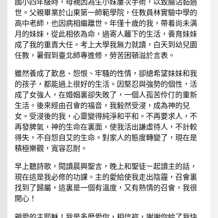
國小四年級時，母親因為生小妹屢次手術，以致腸沾黏過
世。父親畢業於山東第一師範學院，任教員林實驗中學的
高中老師，也因病相繼離世。年僅十歲的我，帶着尚未满
月的妹妹，從此相依為命，過寄人籬下的生活，養育妹妹
成了我的重責大任。考上大學我無力就讀，白天到幼兒園
任教，暑假到臺北師專進修，勞苦困頓溢於言表。
雖然養成了歎息、怨恨、牢騷的性情，卻總希望妹妹和我
的孩子，都能過上很好的生活。因堅忍與強勢的個性，活
成了女強人，在婚姻裏卻失敗了，一個人孤苦伶仃的重新
生活。後來經由召會的福音，我毅然受浸，成為神的兒
女。受浸後的我，心靈變得純淨和平和。不再要求人，不
再發脾氣，神的生命在裏面，使我活出謙虛待人，不計較
得失，不自怨自艾的生命。對家人的態度轉變了，現在是
積極樂觀，寬容忍耐。
早上聽詩歌，閱讀晨興聖言，晚上和聖徒ㄧ起讀主的話，
現在這是我必修的功課。主的愛給使我走出陰霾，召會裏
找到了歸屬，這裏是一個有溫度，又有熱情的召會，我很
開心！
親愛的主耶穌！我是多麽愛你，相信祢，謝謝你給了我快