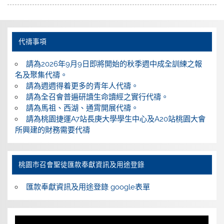
代禱事項
請為2026年9月9日即將開始的秋季週中成全訓練之報
名及聚集代禱。
請為週週得着更多的青年人代禱。
請為全召會普遍研讀生命讀經之實行代禱。
請為馬祖、西湖、通霄開展代禱。
請為桃園捷運A7站長庚大學學生中心及A20站桃園大會
所興建的財務需要代禱
桃園巿召會聖徒匯款奉獻資訊及用途登錄
匯款奉獻資訊及用途登錄 google表單