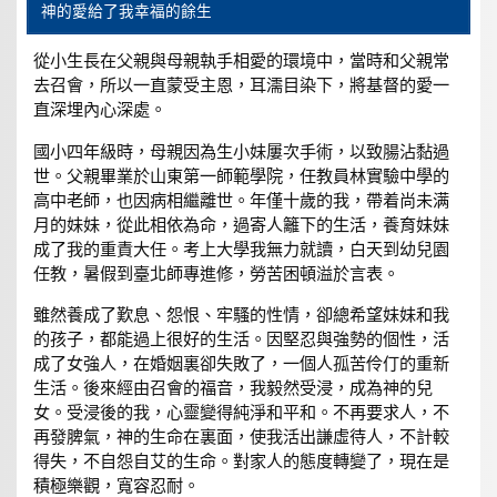
神的愛給了我幸福的餘生
從小生長在父親與母親執手相愛的環境中，當時和父親常
去召會，所以一直蒙受主恩，耳濡目染下，將基督的愛一
直深埋內心深處。
國小四年級時，母親因為生小妹屢次手術，以致腸沾黏過
世。父親畢業於山東第一師範學院，任教員林實驗中學的
高中老師，也因病相繼離世。年僅十歲的我，帶着尚未满
月的妹妹，從此相依為命，過寄人籬下的生活，養育妹妹
成了我的重責大任。考上大學我無力就讀，白天到幼兒園
任教，暑假到臺北師專進修，勞苦困頓溢於言表。
雖然養成了歎息、怨恨、牢騷的性情，卻總希望妹妹和我
的孩子，都能過上很好的生活。因堅忍與強勢的個性，活
成了女強人，在婚姻裏卻失敗了，一個人孤苦伶仃的重新
生活。後來經由召會的福音，我毅然受浸，成為神的兒
女。受浸後的我，心靈變得純淨和平和。不再要求人，不
再發脾氣，神的生命在裏面，使我活出謙虛待人，不計較
得失，不自怨自艾的生命。對家人的態度轉變了，現在是
積極樂觀，寬容忍耐。