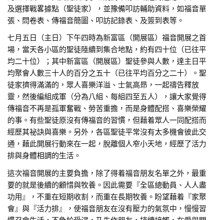
及選擇戰畧據點（聖徒家），並豫備叩訪輔助資料，如福音單
張、問卷表、傳福音簡圖、叩訪記錄表、及簽到表等。
七月五日（主日）下午四時為新富區（開展區）福音開展之首
場，當天各小區的聖徒陸續到集合地點，約有四十位（已往平
均二十位）；其中新富區（開展區）聖徒參與人數，達主日平
均聚會人數三十人的百分之五十（已往平均百分之二十）。聖
徒家擠得滿滿的，眾人喜樂洋溢、士氣高昻，一起禱告釋放
靈，然後編組成軍（分為八組、每組四至五人），讓大家覺得
傳福音不再是孤軍奮戰、勞苦重擔，而是身體配搭、喜樂榮耀
的事。有些聖徒原沒有傳福音的習慣，但藉着眾人一同配搭而
經歷其祕訣與喜樂。另外，各區聖徒平常沒有太多機會彼此交
通，藉此開展行動來在一起，脫離個人窄小天地，經歷了活力
排與身體相調的生活。
這次福音開展的主要負擔，除了得着福音朋友名單之外，最重
要的就是後續的顧惜與牧養。因此需要『全區總動員、人人盡
功用』，不重在短期收割，而重在長期牧養。盼望藉着『家聚
會』與『活力排』，使福音朋友在沒有壓力的氣氛中，慢慢習