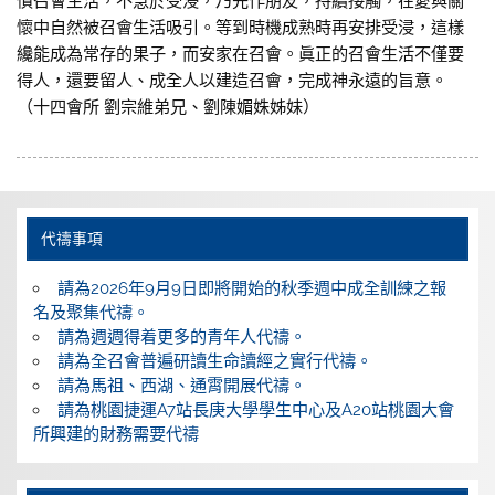
慣召會生活，不急於受浸，乃先作朋友，持續接觸，在愛與關
懷中自然被召會生活吸引。等到時機成熟時再安排受浸，這樣
纔能成為常存的果子，而安家在召會。眞正的召會生活不僅要
得人，還要留人、成全人以建造召會，完成神永遠的旨意。
（十四會所 劉宗維弟兄、劉陳媚姝姊妹）
代禱事項
請為2026年9月9日即將開始的秋季週中成全訓練之報
名及聚集代禱。
請為週週得着更多的青年人代禱。
請為全召會普遍研讀生命讀經之實行代禱。
請為馬祖、西湖、通霄開展代禱。
請為桃園捷運A7站長庚大學學生中心及A20站桃園大會
所興建的財務需要代禱