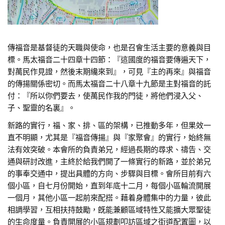
傳福音是基督徒的天職與使命，也是召會生活主要的意義與目
標。馬太福音二十四章十四節：『這國度的福音要傳遍天下，
對萬民作見證，然後末期纔來到』，可見『主的再來』與福音
的傳揚關係密切。而馬太福音二十八章十九節是主對福音的託
付：『所以你們要去，使萬民作我的門徒，將他們浸入父、
子、聖靈的名裏』。
新路的實行，福、家、排、區的架構，已推動多年，但果效一
直不明顯，尤其是『福音傳揚』與『家聚會』的實行，始終無
法有效突破。本會所的負責弟兄，經過長期的尋求、禱告、交
通與研討改進，主終於給我們開了一條實行的新路，並於弟兄
的事奉交通中，提出具體的方向、步驟與目標。會所目前有六
個小區，自七月份開始，直到年底十二月，每個小區輪流開展
一個月，其他小區一起前來配搭。藉着身體集中的力量，彼此
相調學習，互相扶持鼓勵，旣能兼顧區域特性又能擴大眾聖徒
的生命度量。負責開展的小區規劃叩訪區域之街道配置圖，以