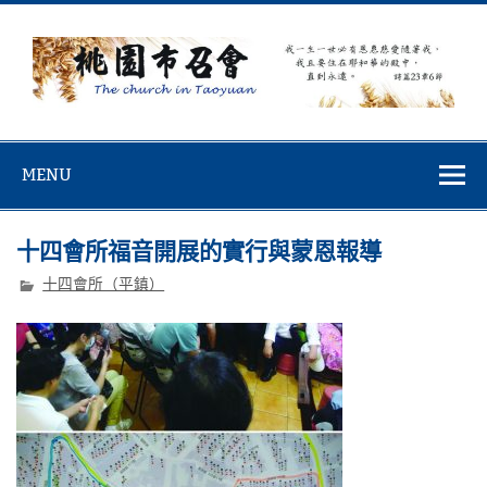
Skip
to
content
桃園市召會
桃園市召會The Church in Taoyuan City
MENU
十四會所福音開展的實行與蒙恩報導
十四會所（平鎮）