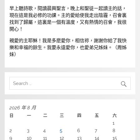
早上聽詩歌，閱讀晨興聖言，晚上和聖徒ㄧ起讀主的話，
現在這是我必修的功課。主的愛給使我走出陰霾，召會裏
找到了歸屬，這裏是一個有溫度，又有熱情的召會，我很
開心！
親愛的主耶穌！我是多麽愛你，相信祢，謝謝你給了我快
樂和幸福的餘生。我要永遠愛你，也愛弟兄姊妹。（周姊
妹）
2026 年 8 月
日
一
二
三
四
五
六
1
2
3
4
5
6
7
8
9
10
11
12
13
14
15