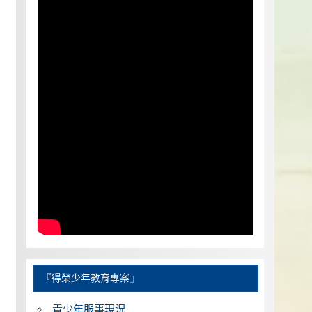
『得榮少年教育專案』
青少年服事現況