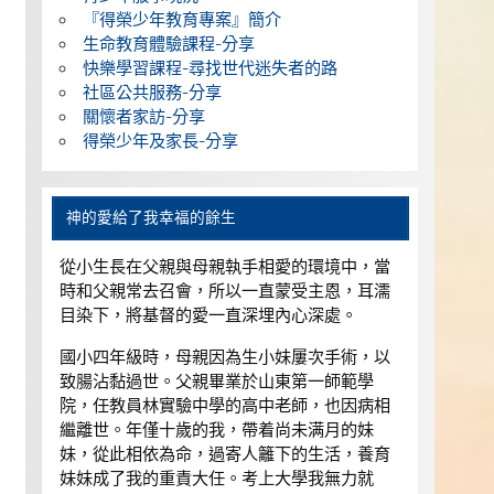
『得榮少年教育專案』簡介
生命教育體驗課程-分享
快樂學習課程-尋找世代迷失者的路
社區公共服務-分享
關懷者家訪-分享
得榮少年及家長-分享
神的愛給了我幸福的餘生
從小生長在父親與母親執手相愛的環境中，當
時和父親常去召會，所以一直蒙受主恩，耳濡
目染下，將基督的愛一直深埋內心深處。
國小四年級時，母親因為生小妹屢次手術，以
致腸沾黏過世。父親畢業於山東第一師範學
院，任教員林實驗中學的高中老師，也因病相
繼離世。年僅十歲的我，帶着尚未满月的妹
妹，從此相依為命，過寄人籬下的生活，養育
妹妹成了我的重責大任。考上大學我無力就