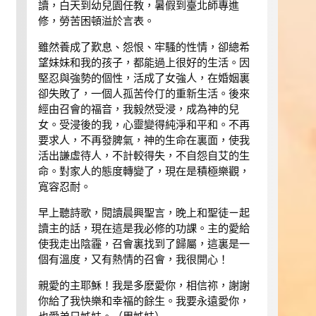
讀，白天到幼兒園任教，暑假到臺北師專進
修，勞苦困頓溢於言表。
雖然養成了歎息、怨恨、牢騷的性情，卻總希
望妹妹和我的孩子，都能過上很好的生活。因
堅忍與強勢的個性，活成了女強人，在婚姻裏
卻失敗了，一個人孤苦伶仃的重新生活。後來
經由召會的福音，我毅然受浸，成為神的兒
女。受浸後的我，心靈變得純淨和平和。不再
要求人，不再發脾氣，神的生命在裏面，使我
活出謙虛待人，不計較得失，不自怨自艾的生
命。對家人的態度轉變了，現在是積極樂觀，
寬容忍耐。
早上聽詩歌，閱讀晨興聖言，晚上和聖徒ㄧ起
讀主的話，現在這是我必修的功課。主的愛給
使我走出陰霾，召會裏找到了歸屬，這裏是一
個有溫度，又有熱情的召會，我很開心！
親愛的主耶穌！我是多麽愛你，相信祢，謝謝
你給了我快樂和幸福的餘生。我要永遠愛你，