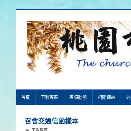
Skip
to
content
桃園市召會
桃園市召會The Church in Taoyuan 
首頁
下載專區
專項動態
相關網站
各
召會交通信函樣本
下載專區