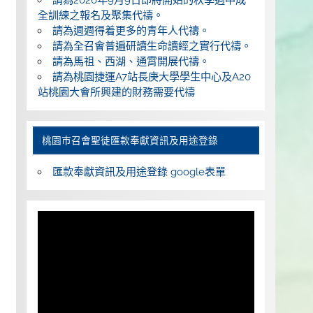
全訓練之報名及聚集代禱。
請為週週得着更多的青年人代禱。
請為全召會普遍研讀生命讀經之實行代禱。
請為馬祖、西湖、通霄開展代禱。
請為桃園捷運A7站長庚大學學生中心及A20
站桃園大會所興建的財務需要代禱
桃園巿召會聖徒匯款奉獻資訊及用途登錄
匯款奉獻資訊及用途登錄 google表單