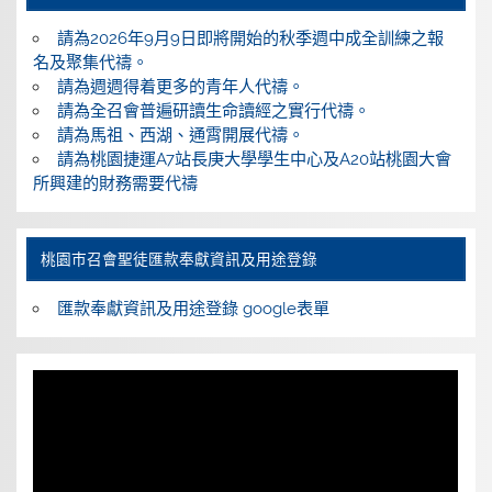
請為2026年9月9日即將開始的秋季週中成全訓練之報
名及聚集代禱。
請為週週得着更多的青年人代禱。
請為全召會普遍研讀生命讀經之實行代禱。
請為馬祖、西湖、通霄開展代禱。
請為桃園捷運A7站長庚大學學生中心及A20站桃園大會
所興建的財務需要代禱
桃園巿召會聖徒匯款奉獻資訊及用途登錄
匯款奉獻資訊及用途登錄 google表單