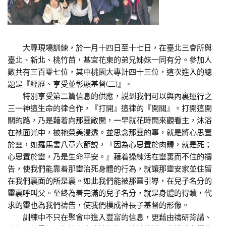
大專現場訓練，於一月十四日至十七日，在臺北三會所與
臺北、新北、桃竹苗，基宜花東的弟兄姊妹一同有分。參加人
數共有三百零七位，其中桃園大專計四十三位，這次進入的總
題是『經歷、享受並彰顯基督(二)』。
特別享受第二篇信息的供應，説到我們可以與內裏運行之
三一神這生命的律合作，『打開』這律的『開關』。打開這開
關的路，乃是藉着向那靈敞開，一早就花時間來觀看主，沐浴
在祂面光中，被祂榮美浸透。並思念那靈的事，就是將心思置
於靈，如羅馬書八章六節説，『因為心思置於肉體，就是死；
心思置於靈，乃是生命平安。』藉着操練活在靈裏而不住的禱
告，使我們能靠着那靈治死身體的行為，就讓那靈安家並住留
在我們裏面的所是裏。如此我們能被那靈引導，在兒子名分的
靈裏呼叫父。至終為着完滿的兒子名分，就是身體的得贖，代
求的靈也為我們禱告，使我們模成神長子基督的形像。
訓練中不只在聚會中進入豐富的信息，更藉由禱研背講、