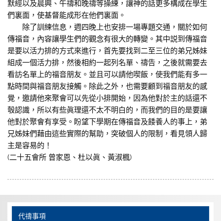
默經以及晨興、午禱和晚禱等操練，讓神的話更多構成在學生
們裏面，使基督能成形在他們裏面。
除了訓練信息，週四晚上也安排一場專題交通，關於如何
傳福音，內容讓學生們的觀念有很大的轉變。其中説到傳福音
是要以活力排的方式來進行，首先要找到二至三位的弟兄姊妹
組成一個活力排，然後相約一起列名單、禱告，之後就需要去
看訪名單上的福音朋友。並且可以請他喫飯，使我們能有多一
點時間與福音朋友接觸。除此之外，也需要顧到福音朋友的感
覺，邀請他來聚會可以先從小排開始，因為他對於主的話還不
彀認識，所以有些眞理還不太不明白的，而我們的目的是要讓
他對於聚會有享受。盼望下學期在傳福音及餧養人的事上，弟
兄姊妹們藉由這些實際的幫助，突破個人的限制，看見領人歸
主是容易的！
(二十五會所 曾家恩、杜以眞、黃淑楓)
代禱事項