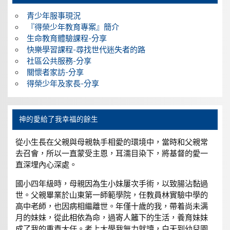
青少年服事現況
『得榮少年教育專案』簡介
生命教育體驗課程-分享
快樂學習課程-尋找世代迷失者的路
社區公共服務-分享
關懷者家訪-分享
得榮少年及家長-分享
神的愛給了我幸福的餘生
從小生長在父親與母親執手相愛的環境中，當時和父親常
去召會，所以一直蒙受主恩，耳濡目染下，將基督的愛一
直深埋內心深處。
國小四年級時，母親因為生小妹屢次手術，以致腸沾黏過
世。父親畢業於山東第一師範學院，任教員林實驗中學的
高中老師，也因病相繼離世。年僅十歲的我，帶着尚未满
月的妹妹，從此相依為命，過寄人籬下的生活，養育妹妹
成了我的重責大任。考上大學我無力就讀，白天到幼兒園