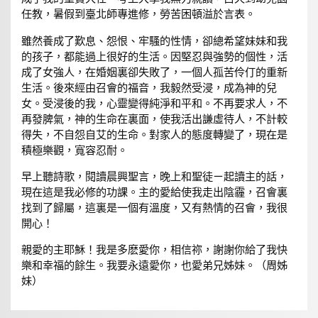
任教，暑假到臺北師專進修，勞苦困頓溢於言表。
雖然養成了歎息、怨恨、牢騷的性情，卻總希望妹妹和我
的孩子，都能過上很好的生活。因堅忍與強勢的個性，活
成了女強人，在婚姻裏卻失敗了，一個人孤苦伶仃的重新
生活。後來經由召會的福音，我毅然受浸，成為神的兒
女。受浸後的我，心靈變得純淨和平和。不再要求人，不
再發脾氣，神的生命在裏面，使我活出謙虛待人，不計較
得失，不自怨自艾的生命。對家人的態度轉變了，現在是
積極樂觀，寬容忍耐。
早上聽詩歌，閱讀晨興聖言，晚上和聖徒ㄧ起讀主的話，
現在這是我必修的功課。主的愛給使我走出陰霾，召會裏
找到了歸屬，這裏是一個有溫度，又有熱情的召會，我很
開心！
親愛的主耶穌！我是多麽愛你，相信祢，謝謝你給了我快
樂和幸福的餘生。我要永遠愛你，也愛弟兄姊妹。（周姊
妹）