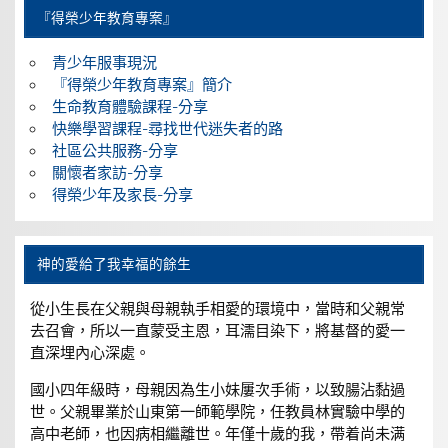
『得榮少年教育專案』
青少年服事現況
『得榮少年教育專案』簡介
生命教育體驗課程-分享
快樂學習課程-尋找世代迷失者的路
社區公共服務-分享
關懷者家訪-分享
得榮少年及家長-分享
神的愛給了我幸福的餘生
從小生長在父親與母親執手相愛的環境中，當時和父親常
去召會，所以一直蒙受主恩，耳濡目染下，將基督的愛一
直深埋內心深處。
國小四年級時，母親因為生小妹屢次手術，以致腸沾黏過
世。父親畢業於山東第一師範學院，任教員林實驗中學的
高中老師，也因病相繼離世。年僅十歲的我，帶着尚未满