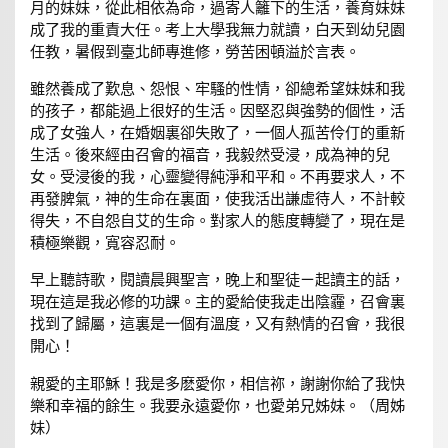
月的妹妹，從此相依為命，過寄人籬下的生活，養育妹妹
成了我的重責大任。考上大學我無力就讀，白天到幼兒園
任教，暑假到臺北師專進修，勞苦困頓溢於言表。
雖然養成了歎息、怨恨、牢騷的性情，卻總希望妹妹和我
的孩子，都能過上很好的生活。因堅忍與強勢的個性，活
成了女強人，在婚姻裏卻失敗了，一個人孤苦伶仃的重新
生活。後來經由召會的福音，我毅然受浸，成為神的兒
女。受浸後的我，心靈變得純淨和平和。不再要求人，不
再發脾氣，神的生命在裏面，使我活出謙虛待人，不計較
得失，不自怨自艾的生命。對家人的態度轉變了，現在是
積極樂觀，寬容忍耐。
早上聽詩歌，閱讀晨興聖言，晚上和聖徒ㄧ起讀主的話，
現在這是我必修的功課。主的愛給使我走出陰霾，召會裏
找到了歸屬，這裏是一個有溫度，又有熱情的召會，我很
開心！
親愛的主耶穌！我是多麽愛你，相信祢，謝謝你給了我快
樂和幸福的餘生。我要永遠愛你，也愛弟兄姊妹。（周姊
妹）