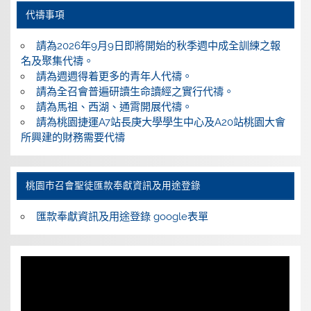
代禱事項
請為2026年9月9日即將開始的秋季週中成全訓練之報
名及聚集代禱。
請為週週得着更多的青年人代禱。
請為全召會普遍研讀生命讀經之實行代禱。
請為馬祖、西湖、通霄開展代禱。
請為桃園捷運A7站長庚大學學生中心及A20站桃園大會
所興建的財務需要代禱
桃園巿召會聖徒匯款奉獻資訊及用途登錄
匯款奉獻資訊及用途登錄 google表單