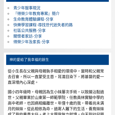
青少年服事現況
『得榮少年教育專案』簡介
生命教育體驗課程-分享
快樂學習課程-尋找世代迷失者的路
社區公共服務-分享
關懷者家訪-分享
得榮少年及家長-分享
神的愛給了我幸福的餘生
從小生長在父親與母親執手相愛的環境中，當時和父親常
去召會，所以一直蒙受主恩，耳濡目染下，將基督的愛一
直深埋內心深處。
國小四年級時，母親因為生小妹屢次手術，以致腸沾黏過
世。父親畢業於山東第一師範學院，任教員林實驗中學的
高中老師，也因病相繼離世。年僅十歲的我，帶着尚未满
月的妹妹，從此相依為命，過寄人籬下的生活，養育妹妹
成了我的重責大任。考上大學我無力就讀，白天到幼兒園