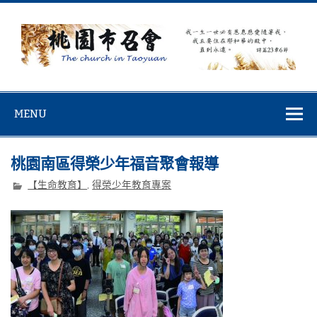
Skip
to
content
桃園市召會
桃園市召會The Church in Taoyuan City
MENU
桃園南區得榮少年福音聚會報導
【生命教育】
,
得榮少年教育專案