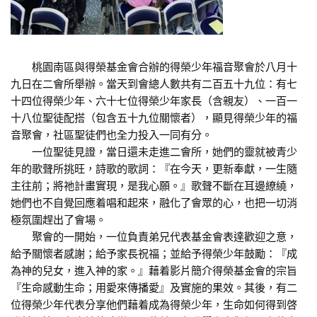
桃園南區與得榮基金會合辦的得榮少年福音聚會於八月十
九日在二會所舉辦。當天到會總人數共有二百五十九位：有七
十四位得榮少年、六十七位得榮少年家長（含親友）、一百一
十八位聖徒配搭（包含五十九位關懷者），顯見得榮少年的福
音聚會，社區聖徒們也全力投入一同有分。
一位聖徒見證，當日還未走進二會所，她們的靈就被青少
年的歌聲所挑旺，詩歌的歌詞：『在今天，更新奉獻，一生隨
主往前；將祂計畫實現，是我心願。』歌聲不斷在耳邊繚繞，
她們也不自覺回應着唱和起來，融化了會眾的心，也把一切消
極氛圍趕出了會場。
聚會的一開始，一位負責弟兄代表基金會表達歡迎之意，
給予關懷者感謝；給予家長祝福；並給予得榮少年鼓勵：『成
為神的兒女，進入神的家。』藉着影片簡介得榮基金會的宗旨
『生命感動生命；用愛來傳播愛』及實施的果效。其後，有二
位得榮少年代表分享他們藉着成為得榮少年，生命如何得到啓