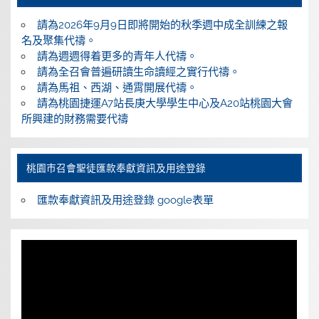
請為2026年9月9日即將開始的秋季週中成全訓練之報
名及聚集代禱。
請為週週得着更多的青年人代禱。
請為全召會普遍研讀生命讀經之實行代禱。
請為馬祖、西湖、通霄開展代禱。
請為桃園捷運A7站長庚大學學生中心及A20站桃園大會
所興建的財務需要代禱
桃園巿召會聖徒匯款奉獻資訊及用途登錄
匯款奉獻資訊及用途登錄 google表單