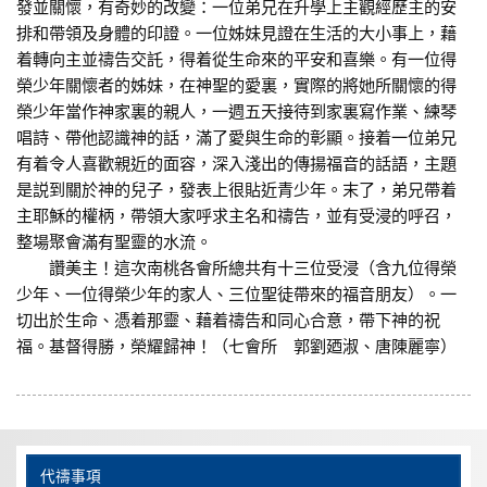
發並關懷，有奇妙的改變：一位弟兄在升學上主觀經歷主的安
排和帶領及身體的印證。一位姊妹見證在生活的大小事上，藉
着轉向主並禱告交託，得着從生命來的平安和喜樂。有一位得
榮少年關懷者的姊妹，在神聖的愛裏，實際的將她所關懷的得
榮少年當作神家裏的親人，一週五天接待到家裏寫作業、練琴
唱詩、帶他認識神的話，滿了愛與生命的彰顯。接着一位弟兄
有着令人喜歡親近的面容，深入淺出的傳揚福音的話語，主題
是説到關於神的兒子，發表上很貼近青少年。末了，弟兄帶着
主耶穌的權柄，帶領大家呼求主名和禱告，並有受浸的呼召，
整場聚會滿有聖靈的水流。
讚美主！這次南桃各會所總共有十三位受浸（含九位得榮
少年、一位得榮少年的家人、三位聖徒帶來的福音朋友）。一
切出於生命、憑着那靈、藉着禱告和同心合意，帶下神的祝
福。基督得勝，榮耀歸神！（七會所 郭劉廼淑、唐陳麗寧）
代禱事項