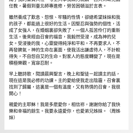
任教，暑假到臺北師專進修，勞苦困頓溢於言表。
雖然養成了歎息、怨恨、牢騷的性情，卻總希望妹妹和我
的孩子，都能過上很好的生活。因堅忍與強勢的個性，活
成了女強人，在婚姻裏卻失敗了，一個人孤苦伶仃的重新
生活。後來經由召會的福音，我毅然受浸，成為神的兒
女。受浸後的我，心靈變得純淨和平和。不再要求人，不
再發脾氣，神的生命在裏面，使我活出謙虛待人，不計較
得失，不自怨自艾的生命。對家人的態度轉變了，現在是
積極樂觀，寬容忍耐。
早上聽詩歌，閱讀晨興聖言，晚上和聖徒ㄧ起讀主的話，
現在這是我必修的功課。主的愛給使我走出陰霾，召會裏
找到了歸屬，這裏是一個有溫度，又有熱情的召會，我很
開心！
親愛的主耶穌！我是多麽愛你，相信祢，謝謝你給了我快
樂和幸福的餘生。我要永遠愛你，也愛弟兄姊妹。（周姊
妹）