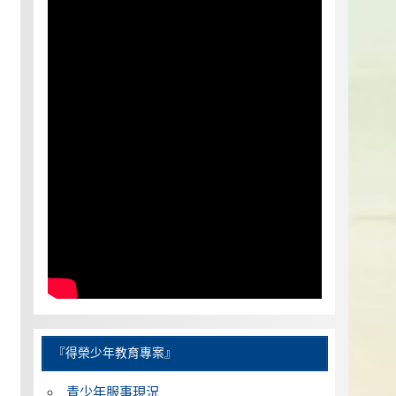
『得榮少年教育專案』
青少年服事現況