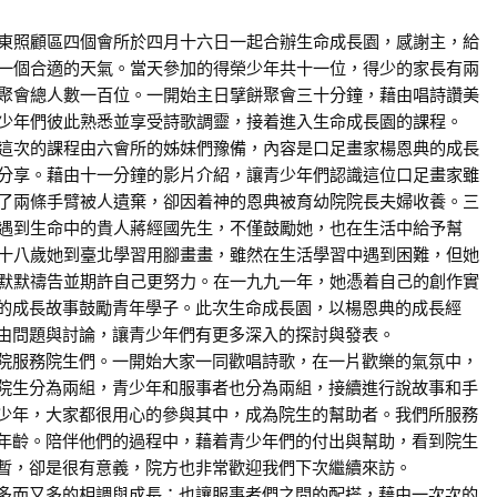
顧區四個會所於四月十六日一起合辦生命成長園，感謝主，給
一個合適的天氣。當天參加的得榮少年共十一位，得少的家長有兩
聚會總人數一百位。一開始主日擘餅聚會三十分鐘，藉由唱詩讚美
少年們彼此熟悉並享受詩歌調靈，接着進入生命成長園的課程。
的課程由六會所的姊妹們豫備，內容是口足畫家楊恩典的成長
分享。藉由十一分鐘的影片介紹，讓青少年們認識這位口足畫家雖
了兩條手臂被人遺棄，卻因着神的恩典被育幼院院長夫婦收養。三
遇到生命中的貴人蔣經國先生，不僅鼓勵她，也在生活中給予幫
十八歲她到臺北學習用腳畫畫，雖然在生活學習中遇到困難，但她
默默禱告並期許自己更努力。在一九九一年，她憑着自己的創作實
的成長故事鼓勵青年學子。此次生命成長園，以楊恩典的成長經
由問題與討論，讓青少年們有更多深入的探討與發表。
服務院生們。一開始大家一同歡唱詩歌，在一片歡樂的氣氛中，
院生分為兩組，青少年和服事者也分為兩組，接續進行說故事和手
少年，大家都很用心的參與其中，成為院生的幫助者。我們所服務
年齡。陪伴他們的過程中，藉着青少年們的付出與幫助，看到院生
暫，卻是很有意義，院方也非常歡迎我們下次繼續來訪。
而又多的相調與成長；也讓服事者們之間的配搭，藉由一次次的