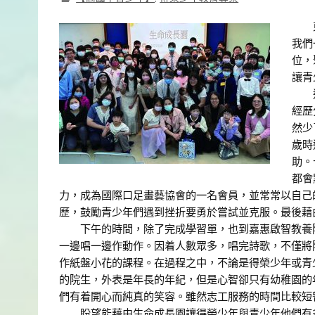
東照
我們
位，
讓青
這次
經歷
然少
歲時
助。
都會
力，成為國際口足畫藝協會的一名會員，並常常以自己
歷，鼓勵青少年們遇到挫折要勇於嘗試並克服。最後藉
下午的時間，除了完成學習單，也到嘉惠啟智教養院
一邊唱一邊作動作。因着人數眾多，唱完詩歌，不僅將
作紙盤小花的課程。在過程之中，不論是得榮少年或青
的院生，外表是年長的年紀，但是心智卻只有幼稚園的
們有着開心而純真的笑容。雖然志工服務的時間比較短
盼望能藉由生命成長園讓得榮少年與青少年他們有多