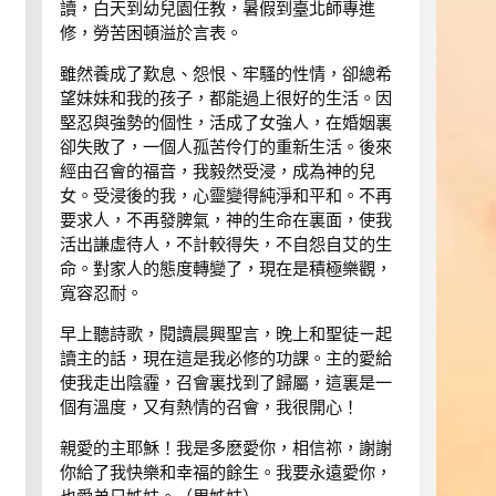
讀，白天到幼兒園任教，暑假到臺北師專進
修，勞苦困頓溢於言表。
雖然養成了歎息、怨恨、牢騷的性情，卻總希
望妹妹和我的孩子，都能過上很好的生活。因
堅忍與強勢的個性，活成了女強人，在婚姻裏
卻失敗了，一個人孤苦伶仃的重新生活。後來
經由召會的福音，我毅然受浸，成為神的兒
女。受浸後的我，心靈變得純淨和平和。不再
要求人，不再發脾氣，神的生命在裏面，使我
活出謙虛待人，不計較得失，不自怨自艾的生
命。對家人的態度轉變了，現在是積極樂觀，
寬容忍耐。
早上聽詩歌，閱讀晨興聖言，晚上和聖徒ㄧ起
讀主的話，現在這是我必修的功課。主的愛給
使我走出陰霾，召會裏找到了歸屬，這裏是一
個有溫度，又有熱情的召會，我很開心！
親愛的主耶穌！我是多麽愛你，相信祢，謝謝
你給了我快樂和幸福的餘生。我要永遠愛你，