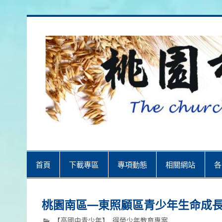
Skip
to
content
桃園市召會
桃園市召會The Church in Taoyuan 
首頁
下載專區
專項動態
相關網站
各
桃園南區—東照顧區青少年生命成
【高國中青少年】
,
得榮少年教育專案