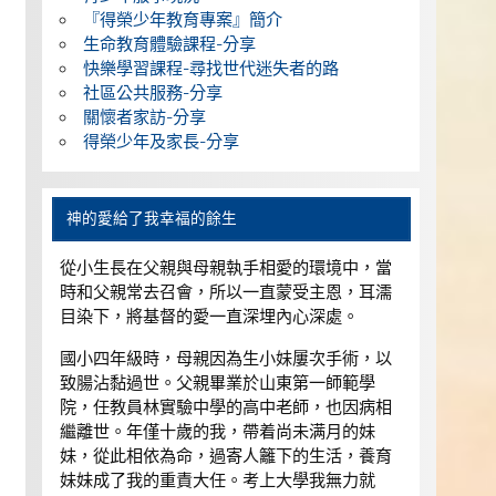
『得榮少年教育專案』簡介
生命教育體驗課程-分享
快樂學習課程-尋找世代迷失者的路
社區公共服務-分享
關懷者家訪-分享
得榮少年及家長-分享
神的愛給了我幸福的餘生
從小生長在父親與母親執手相愛的環境中，當
時和父親常去召會，所以一直蒙受主恩，耳濡
目染下，將基督的愛一直深埋內心深處。
國小四年級時，母親因為生小妹屢次手術，以
致腸沾黏過世。父親畢業於山東第一師範學
院，任教員林實驗中學的高中老師，也因病相
繼離世。年僅十歲的我，帶着尚未满月的妹
妹，從此相依為命，過寄人籬下的生活，養育
妹妹成了我的重責大任。考上大學我無力就