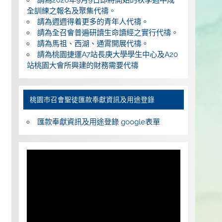
全訓練之報名及聚集代禱。
請為週週得着更多的青年人代禱。
請為全召會普遍研讀生命讀經之實行代禱。
請為馬祖、西湖、通霄開展代禱。
請為桃園捷運A7站長庚大學學生中心及A20
站桃園大會所興建的財務需要代禱
桃園巿召會聖徒匯款奉獻資訊及用途登錄
匯款奉獻資訊及用途登錄 google表單