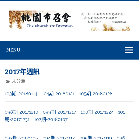
Skip
to
content
桃園市召會
桃園市召會The Church in Taoyuan City
MENU
2017年週訊
未分類
103期-20180114
104期-20180121
105期-20180128
098期-20171210
099期-20171217
100期-20171224
101
期-20171231
102期-20180107
093期-20171105
094期-20171112
095期-20171119
096