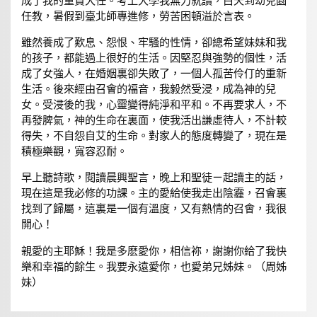
成了我的重責大任。考上大學我無力就讀，白天到幼兒園
任教，暑假到臺北師專進修，勞苦困頓溢於言表。
雖然養成了歎息、怨恨、牢騷的性情，卻總希望妹妹和我
的孩子，都能過上很好的生活。因堅忍與強勢的個性，活
成了女強人，在婚姻裏卻失敗了，一個人孤苦伶仃的重新
生活。後來經由召會的福音，我毅然受浸，成為神的兒
女。受浸後的我，心靈變得純淨和平和。不再要求人，不
再發脾氣，神的生命在裏面，使我活出謙虛待人，不計較
得失，不自怨自艾的生命。對家人的態度轉變了，現在是
積極樂觀，寬容忍耐。
早上聽詩歌，閱讀晨興聖言，晚上和聖徒ㄧ起讀主的話，
現在這是我必修的功課。主的愛給使我走出陰霾，召會裏
找到了歸屬，這裏是一個有溫度，又有熱情的召會，我很
開心！
親愛的主耶穌！我是多麽愛你，相信祢，謝謝你給了我快
樂和幸福的餘生。我要永遠愛你，也愛弟兄姊妹。（周姊
妹）