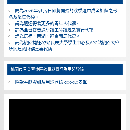
請為2026年9月9日即將開始的秋季週中成全訓練之報
名及聚集代禱。
請為週週得着更多的青年人代禱。
請為全召會普遍研讀生命讀經之實行代禱。
請為馬祖、西湖、通霄開展代禱。
請為桃園捷運A7站長庚大學學生中心及A20站桃園大會
所興建的財務需要代禱
桃園巿召會聖徒匯款奉獻資訊及用途登錄
匯款奉獻資訊及用途登錄 google表單