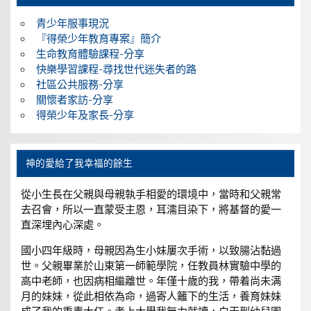
青少年服事現況
『得榮少年教育專案』簡介
生命教育體驗課程-分享
快樂學習課程-尋找世代迷失者的路
社區公共服務-分享
關懷者家訪-分享
得榮少年及家長-分享
神的愛給了我幸福的餘生
從小生長在父親與母親執手相愛的環境中，當時和父親常
去召會，所以一直蒙受主恩，耳濡目染下，將基督的愛一
直深埋內心深處。
國小四年級時，母親因為生小妹屢次手術，以致腸沾黏過
世。父親畢業於山東第一師範學院，任教員林實驗中學的
高中老師，也因病相繼離世。年僅十歲的我，帶着尚未满
月的妹妹，從此相依為命，過寄人籬下的生活，養育妹妹