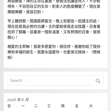
再發脾氣，神的生命在裏面，使我活出謙虛待人，不計較
得失，不自怨自艾的生命。對家人的態度轉變了，現在是
積極樂觀，寬容忍耐。
早上聽詩歌，閱讀晨興聖言，晚上和聖徒ㄧ起讀主的話，
現在這是我必修的功課。主的愛給使我走出陰霾，召會裏
找到了歸屬，這裏是一個有溫度，又有熱情的召會，我很
開心！
親愛的主耶穌！我是多麽愛你，相信祢，謝謝你給了我快
樂和幸福的餘生。我要永遠愛你，也愛弟兄姊妹。（周姊
妹）
2026 年 8 月
日
一
二
三
四
五
六