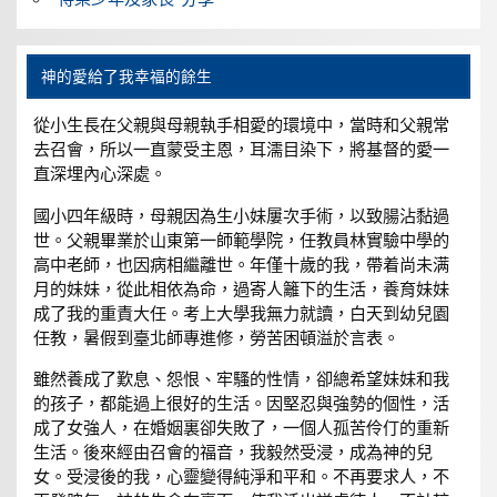
神的愛給了我幸福的餘生
從小生長在父親與母親執手相愛的環境中，當時和父親常
去召會，所以一直蒙受主恩，耳濡目染下，將基督的愛一
直深埋內心深處。
國小四年級時，母親因為生小妹屢次手術，以致腸沾黏過
世。父親畢業於山東第一師範學院，任教員林實驗中學的
高中老師，也因病相繼離世。年僅十歲的我，帶着尚未满
月的妹妹，從此相依為命，過寄人籬下的生活，養育妹妹
成了我的重責大任。考上大學我無力就讀，白天到幼兒園
任教，暑假到臺北師專進修，勞苦困頓溢於言表。
雖然養成了歎息、怨恨、牢騷的性情，卻總希望妹妹和我
的孩子，都能過上很好的生活。因堅忍與強勢的個性，活
成了女強人，在婚姻裏卻失敗了，一個人孤苦伶仃的重新
生活。後來經由召會的福音，我毅然受浸，成為神的兒
女。受浸後的我，心靈變得純淨和平和。不再要求人，不