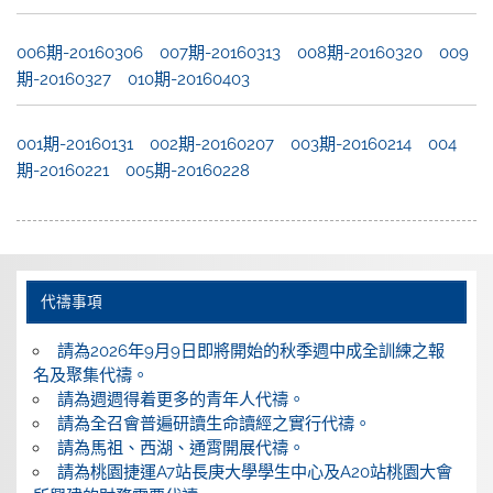
006期-20160306
007期-20160313
008期-20160320
009
期-20160327
010期-20160403
001期-20160131
002期-20160207
003期-20160214
004
期-20160221
005期-20160228
代禱事項
請為2026年9月9日即將開始的秋季週中成全訓練之報
名及聚集代禱。
請為週週得着更多的青年人代禱。
請為全召會普遍研讀生命讀經之實行代禱。
請為馬祖、西湖、通霄開展代禱。
請為桃園捷運A7站長庚大學學生中心及A20站桃園大會