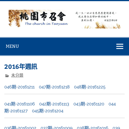
Skip
to
content
桃園市召會
桃園市召會The Church in Taoyuan City
MENU
2016年週訊
未分類
046期-20161211
047期-20161218
048期-20161225
041期-20161106
042期-20161113
043期-20161120
044
期-20161127
045期-20161204
036期-20161002
037期-20161009
038期-20161016
039