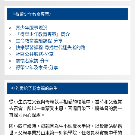
『得榮少年教育專案』
青少年服事現況
『得榮少年教育專案』簡介
生命教育體驗課程-分享
快樂學習課程-尋找世代迷失者的路
社區公共服務-分享
關懷者家訪-分享
得榮少年及家長-分享
神的愛給了我幸福的餘生
從小生長在父親與母親執手相愛的環境中，當時和父親常
去召會，所以一直蒙受主恩，耳濡目染下，將基督的愛一
直深埋內心深處。
國小四年級時，母親因為生小妹屢次手術，以致腸沾黏過
世。父親畢業於山東第一師範學院，任教員林實驗中學的