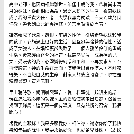
高中老師，也因病相繼離世。年僅十歲的我，帶着尚未满
月的妹妹，從此相依為命，過寄人籬下的生活，養育妹妹
成了我的重責大任。考上大學我無力就讀，白天到幼兒園
任教，暑假到臺北師專進修，勞苦困頓溢於言表。
雖然養成了歎息、怨恨、牢騷的性情，卻總希望妹妹和我
的孩子，都能過上很好的生活。因堅忍與強勢的個性，活
成了女強人，在婚姻裏卻失敗了，一個人孤苦伶仃的重新
生活。後來經由召會的福音，我毅然受浸，成為神的兒
女。受浸後的我，心靈變得純淨和平和。不再要求人，不
再發脾氣，神的生命在裏面，使我活出謙虛待人，不計較
得失，不自怨自艾的生命。對家人的態度轉變了，現在是
積極樂觀，寬容忍耐。
早上聽詩歌，閱讀晨興聖言，晚上和聖徒ㄧ起讀主的話，
現在這是我必修的功課。主的愛給使我走出陰霾，召會裏
找到了歸屬，這裏是一個有溫度，又有熱情的召會，我很
開心！
親愛的主耶穌！我是多麽愛你，相信祢，謝謝你給了我快
樂和幸福的餘生。我要永遠愛你，也愛弟兄姊妹。（周姊