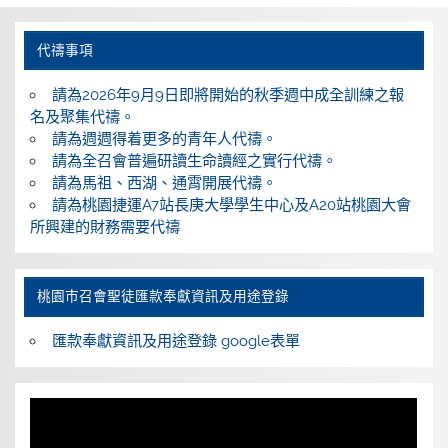
代禱事項
請為2026年9月9日即將開始的秋季週中成全訓練之報
名及聚集代禱。
請為週週得着更多的青年人代禱。
請為全召會普遍研讀生命讀經之實行代禱。
請為馬祖、西湖、通霄開展代禱。
請為桃園捷運A7站長庚大學學生中心及A20站桃園大會
所興建的財務需要代禱
桃園巿召會聖徒匯款奉獻資訊及用途登錄
匯款奉獻資訊及用途登錄 google表單