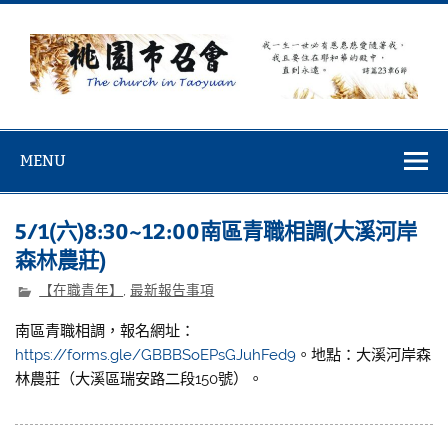
Skip
to
content
桃園市召會
桃園市召會The Church in Taoyuan City
MENU
5/1(六)8:30~12:00南區青職相調(大溪河岸
森林農莊)
【在職青年】
,
最新報告事項
南區青職相調，報名網址：
https://forms.gle/GBBBSoEPsGJuhFed9
。地點：大溪河岸森
林農莊（大溪區瑞安路二段150號）。