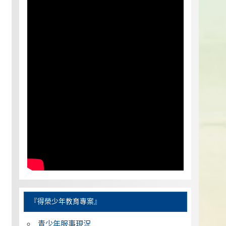
『得榮少年教育專案』
青少年服事現況