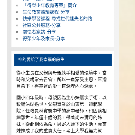
『得榮少年教育專案』簡介
生命教育體驗課程-分享
快樂學習課程-尋找世代迷失者的路
社區公共服務-分享
關懷者家訪-分享
得榮少年及家長-分享
神的愛給了我幸福的餘生
從小生長在父親與母親執手相愛的環境中，當
時和父親常去召會，所以一直蒙受主恩，耳濡
目染下，將基督的愛一直深埋內心深處。
國小四年級時，母親因為生小妹屢次手術，以
致腸沾黏過世。父親畢業於山東第一師範學
院，任教員林實驗中學的高中老師，也因病相
繼離世。年僅十歲的我，帶着尚未满月的妹
妹，從此相依為命，過寄人籬下的生活，養育
妹妹成了我的重責大任。考上大學我無力就