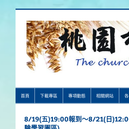
Skip
to
content
桃園市召會
桃園市召會The Church in Taoyuan 
首頁
下載專區
專項動態
相關網站
各
8/19(五)19:00報到～8/21(
驗學習園區)