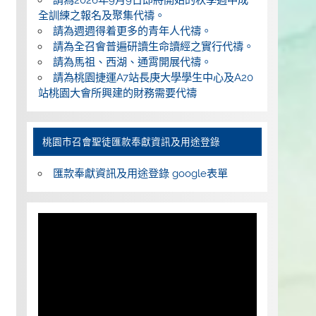
全訓練之報名及聚集代禱。
請為週週得着更多的青年人代禱。
請為全召會普遍研讀生命讀經之實行代禱。
請為馬祖、西湖、通霄開展代禱。
請為桃園捷運A7站長庚大學學生中心及A20
站桃園大會所興建的財務需要代禱
桃園巿召會聖徒匯款奉獻資訊及用途登錄
匯款奉獻資訊及用途登錄 google表單