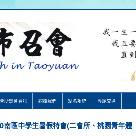
City
會所聚會資訊
認識我們
點名系統
專題交通
日)12:00南區中學生暑假特會(二會所、桃園青年體