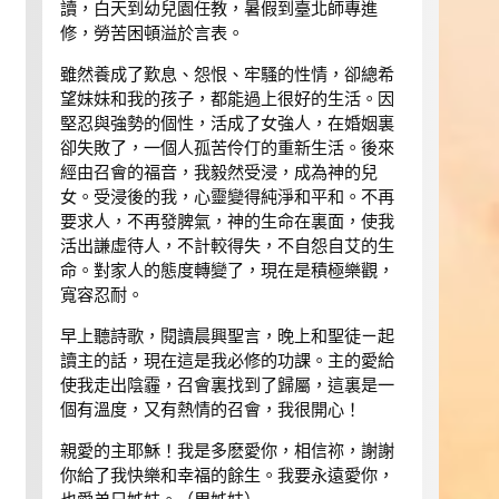
讀，白天到幼兒園任教，暑假到臺北師專進
修，勞苦困頓溢於言表。
雖然養成了歎息、怨恨、牢騷的性情，卻總希
望妹妹和我的孩子，都能過上很好的生活。因
堅忍與強勢的個性，活成了女強人，在婚姻裏
卻失敗了，一個人孤苦伶仃的重新生活。後來
經由召會的福音，我毅然受浸，成為神的兒
女。受浸後的我，心靈變得純淨和平和。不再
要求人，不再發脾氣，神的生命在裏面，使我
活出謙虛待人，不計較得失，不自怨自艾的生
命。對家人的態度轉變了，現在是積極樂觀，
寬容忍耐。
早上聽詩歌，閱讀晨興聖言，晚上和聖徒ㄧ起
讀主的話，現在這是我必修的功課。主的愛給
使我走出陰霾，召會裏找到了歸屬，這裏是一
個有溫度，又有熱情的召會，我很開心！
親愛的主耶穌！我是多麽愛你，相信祢，謝謝
你給了我快樂和幸福的餘生。我要永遠愛你，