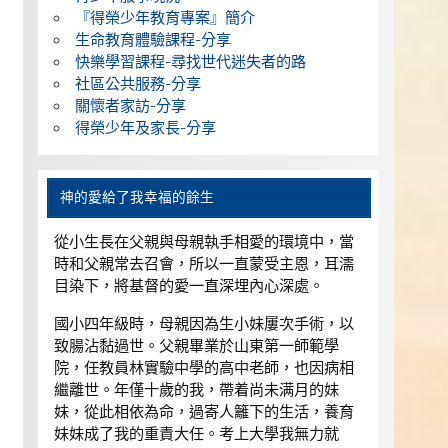
『得榮少年教育專案』簡介
生命教育體驗課程-分享
快樂學習課程-尋找世代迷失者的路
社區公共服務-分享
關懷者家訪-分享
得榮少年及家長-分享
神的愛給了我幸福的餘生
從小生長在父親與母親執手相愛的環境中，當
時和父親常去召會，所以一直蒙受主恩，耳濡
目染下，將基督的愛一直深埋內心深處。
國小四年級時，母親因為生小妹屢次手術，以
致腸沾黏過世。父親畢業於山東第一師範學
院，任教員林實驗中學的高中老師，也因病相
繼離世。年僅十歲的我，帶着尚未满月的妹
妹，從此相依為命，過寄人籬下的生活，養育
妹妹成了我的重責大任。考上大學我無力就