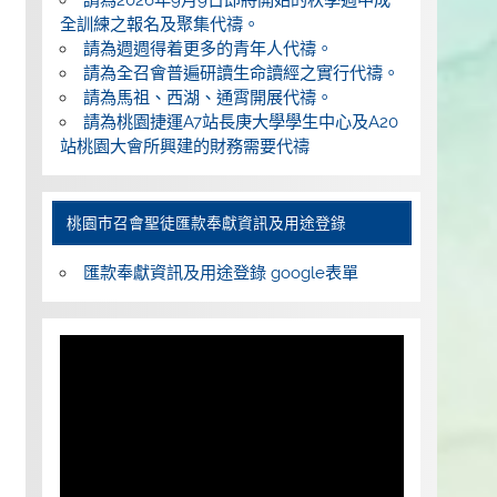
全訓練之報名及聚集代禱。
請為週週得着更多的青年人代禱。
請為全召會普遍研讀生命讀經之實行代禱。
請為馬祖、西湖、通霄開展代禱。
請為桃園捷運A7站長庚大學學生中心及A20
站桃園大會所興建的財務需要代禱
桃園巿召會聖徒匯款奉獻資訊及用途登錄
匯款奉獻資訊及用途登錄 google表單