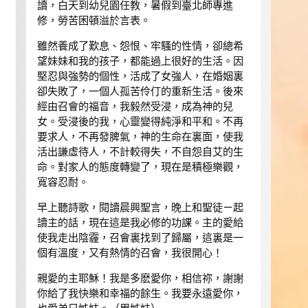
讀，白天到幼兒園任教，暑假到臺北師專進
修，勞苦困頓溢於言表。
雖然養成了歎息、怨恨、牢騷的性情，卻總希
望妹妹和我的孩子，都能過上很好的生活。因
堅忍與強勢的個性，活成了女強人，在婚姻裏
卻失敗了，一個人孤苦伶仃的重新生活。後來
經由召會的福音，我毅然受浸，成為神的兒
女。受浸後的我，心靈變得純淨和平和。不再
要求人，不再發脾氣，神的生命在裏面，使我
活出謙虛待人，不計較得失，不自怨自艾的生
命。對家人的態度轉變了，現在是積極樂觀，
寬容忍耐。
早上聽詩歌，閱讀晨興聖言，晚上和聖徒ㄧ起
讀主的話，現在這是我必修的功課。主的愛給
使我走出陰霾，召會裏找到了歸屬，這裏是一
個有溫度，又有熱情的召會，我很開心！
親愛的主耶穌！我是多麽愛你，相信祢，謝謝
你給了我快樂和幸福的餘生。我要永遠愛你，