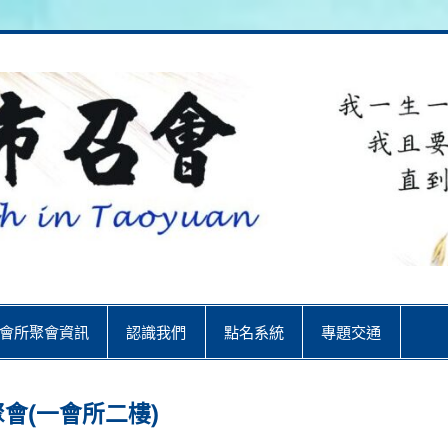
City
會所聚會資訊
認識我們
點名系統
專題交通
聚會(一會所二樓)