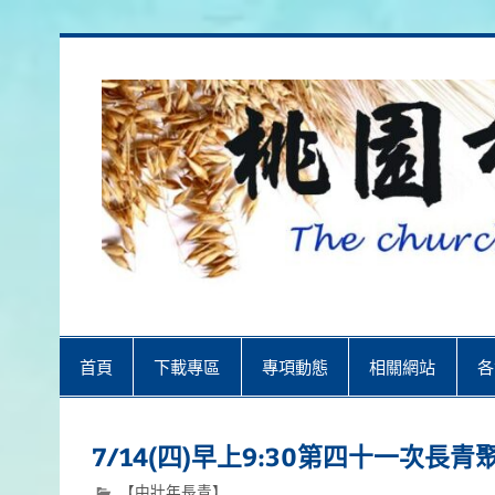
Skip
to
content
桃園市召會
桃園市召會The Church in Taoyuan 
首頁
下載專區
專項動態
相關網站
各
7/14(四)早上9:30第四十一次長青
【中壯年長青】