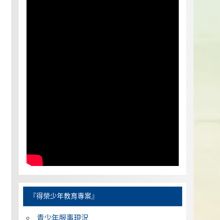
『得榮少年教育專案』
青少年服事現況