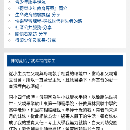
青少年服事現況
『得榮少年教育專案』簡介
生命教育體驗課程-分享
快樂學習課程-尋找世代迷失者的路
社區公共服務-分享
關懷者家訪-分享
得榮少年及家長-分享
神的愛給了我幸福的餘生
從小生長在父親與母親執手相愛的環境中，當時和父親常
去召會，所以一直蒙受主恩，耳濡目染下，將基督的愛一
直深埋內心深處。
國小四年級時，母親因為生小妹屢次手術，以致腸沾黏過
世。父親畢業於山東第一師範學院，任教員林實驗中學的
高中老師，也因病相繼離世。年僅十歲的我，帶着尚未满
月的妹妹，從此相依為命，過寄人籬下的生活，養育妹妹
成了我的重責大任。考上大學我無力就讀，白天到幼兒園
任教，暑假到臺北師專進修，勞苦困頓溢於言表。