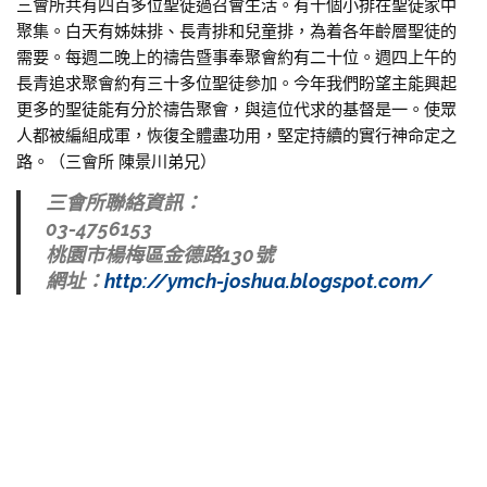
三會所共有四百多位聖徒過召會生活。有十個小排在聖徒家中
聚集。白天有姊妹排、長青排和兒童排，為着各年齡層聖徒的
需要。每週二晚上的禱告暨事奉聚會約有二十位。週四上午的
長青追求聚會約有三十多位聖徒參加。今年我們盼望主能興起
更多的聖徒能有分於禱告聚會，與這位代求的基督是一。使眾
人都被編組成軍，恢復全體盡功用，堅定持續的實行神命定之
路。（三會所 陳景川弟兄）
三會所聯絡資訊：
03-4756153
桃園市楊梅區金德路130號
網址：
http://ymch-joshua.blogspot.com/