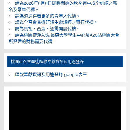
請為2026年9月9日即將開始的秋季週中成全訓練之報
名及聚集代禱。
請為週週得着更多的青年人代禱。
請為全召會普遍研讀生命讀經之實行代禱。
請為馬祖、西湖、通霄開展代禱。
請為桃園捷運A7站長庚大學學生中心及A20站桃園大會
所興建的財務需要代禱
桃園巿召會聖徒匯款奉獻資訊及用途登錄
匯款奉獻資訊及用途登錄 google表單