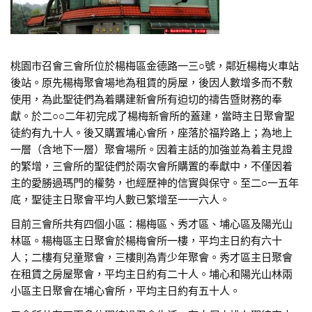
桃園市召會三會所位於楊梅區金德路一三○號，鄰近楊梅火車站
後站。原先楊梅聚會場地為租賃的房屋，後因人數增多而不敷
使用，為此聖徒們為着購建新會所有迫切的禱告暨財務的奉
獻。於二○○二年初完成了楊梅新會所的蓋建，當時主日聚會聖
徒約有九十人。後又購置埔心會所，座落於福羚路上；為地上
一層（含地下一層）聚會場所。因着主話的加強並為着主見證
的繁增，三會所的聖徒們於兩次會所購置的奉獻中，不僅因着
主的愛勝過瑪門的權勢，也經歷神的信實與保守。至二○一五年
底，聖徒主日聚會平均人數已繁增至一一六人。
目前三會所共有四個小區：楊梅區、秀才區、埔心區及陽光山
林區。楊梅區主日聚會於楊梅會所一樓，平均主日約有六十
人；二樓有兒童聚會，三樓則為青少年聚會。秀才區主日聚會
在租賃之房屋聚會，平均主日約有二十人。埔心和陽光山林兩
小區主日聚會在埔心會所，平均主日約有五十人。