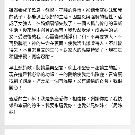
雖然養成了歎息、怨恨、牢騷的性情，卻總希望妹妹和我
的孩子，都能過上很好的生活。因堅忍與強勢的個性，活
成了女強人，在婚姻裏卻失敗了，一個人孤苦伶仃的重新
生活。後來經由召會的福音，我毅然受浸，成為神的兒
女。受浸後的我，心靈變得純淨和平和。不再要求人，不
再發脾氣，神的生命在裏面，使我活出謙虛待人，不計較
得失，不自怨自艾的生命。對家人的態度轉變了，現在是
積極樂觀，寬容忍耐。
早上聽詩歌，閱讀晨興聖言，晚上和聖徒ㄧ起讀主的話，
現在這是我必修的功課。主的愛給使我走出陰霾，召會裏
找到了歸屬，這裏是一個有溫度，又有熱情的召會，我很
開心！
親愛的主耶穌！我是多麽愛你，相信祢，謝謝你給了我快
樂和幸福的餘生。我要永遠愛你，也愛弟兄姊妹。（周姊
妹）