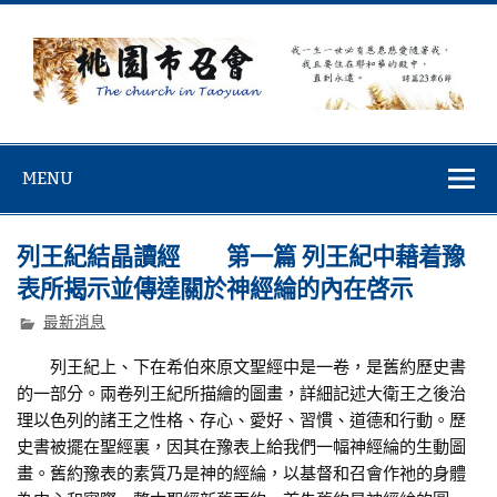
Skip
to
content
桃園市召會
桃園市召會The Church in Taoyuan City
MENU
列王紀結晶讀經 第一篇 列王紀中藉着豫
表所揭示並傳達關於神經綸的內在啓示
最新消息
列王紀上、下在希伯來原文聖經中是一卷，是舊約歷史書
的一部分。兩卷列王紀所描繪的圖畫，詳細記述大衛王之後治
理以色列的諸王之性格、存心、愛好、習慣、道德和行動。歷
史書被擺在聖經裏，因其在豫表上給我們一幅神經綸的生動圖
畫。舊約豫表的素質乃是神的經綸，以基督和召會作祂的身體