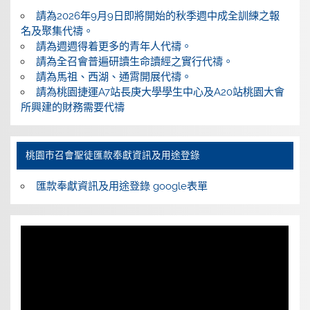
請為2026年9月9日即將開始的秋季週中成全訓練之報
名及聚集代禱。
請為週週得着更多的青年人代禱。
請為全召會普遍研讀生命讀經之實行代禱。
請為馬祖、西湖、通霄開展代禱。
請為桃園捷運A7站長庚大學學生中心及A20站桃園大會
所興建的財務需要代禱
桃園巿召會聖徒匯款奉獻資訊及用途登錄
匯款奉獻資訊及用途登錄 google表單