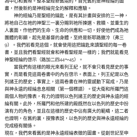
為中心和實際。整本聖經新舊兩約，首先舊約是神經綸的圖
畫，然後新約是神經綸完全的解釋和應驗。
神的經綸乃是聖經的鑰匙，是有其計畫與安排的三一神，
將祂自己在祂的神聖三一裏分賜到祂所揀選、救贖、並重生的
人裏面，作他們的生命、生命的供應和一切，好使他們成為祂
團體的彰顯，起先是基督的身體，至終是新耶路撒冷（弗三
9）。我們若看見這個，就會使用這把鑰匙來讀聖經的每一卷
書，並且我們看聖經就會和神看聖經是一樣的；我們就能看見
神聖經綸的啓示（路加二四44～45）。
當我們有這樣的眼光來看列王紀，就不會只看見歷史的事
實，而是看見這兩卷書中的內在啓示。表面上，列王紀是以色
列諸王的歷史；事實上，這兩卷書在神的靈感動下寫成，乃是
與神永遠的經綸息息相關（第一個標語）。從大衛和所羅門這
兩個人物的豫表，有力的證明以色列諸王的歷史與神永遠的經
綸有關。此外，所羅門和他所建的殿旣然在以色列的歷史中扮
演有力的角色，並且在這樣的歷史中佔有廣大的範疇，這二者
也證明，在舊約裏，按豫表説，以色列的歷史與神永遠經綸的
完成極有關係。
現在，我們來看舊約是神永遠經綸表徵的圖畫。從創世記至申