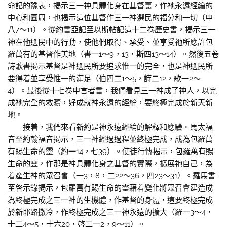
命記的豫表，揭示三一神具體化身在基督裏，作祂永遠經綸的
中心和圓周，也揭示這位基督作三一神選民的福分和一切（申
八7～11）。從約書亞記至以斯帖記這十二卷歷史書，揭示三一
神在他選民中的行動，使他們取得、承受、並享受祂所應許包
羅萬有的基督作美地（書一1～9，13，斯四13～14）。然後五卷
詩歌書揭示基督是神選民所要追求惟一的完全，也是神選民所
要得着並享受惟一的滿足（伯四二1～5，詩二12，歌一2～
4）。最後從十七卷申言者書，我們看見三一神成了神人，以完
成祂完全的救贖，好成就神永遠的經綸，要終極完成於新天新
地。
接着，我們來看新約是神永遠經綸的解釋和應驗。馬太福
音至約翰福音揭示，三一神經過過程並終極完成，成為包羅萬
有賜生命的靈（約一14，七39）。使徒行傳揭示，包羅萬有賜
生命的靈，作那是神具體化身之基督的實際，擴展祂自己，為
着產生神的眾召會（一3，8，二22～36，四23～31）。羅馬書
至啓示錄揭示，包羅萬有賜生命的靈藉着變化將眾召會建造成
為終極完成之三一神的生機體，作基督的身體，這要終極完成
於新耶路撒冷，作終極完成之三一神永遠的擴大（羅一3～4，
十二4～5，十六20，啓二一2，9～11）。