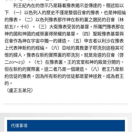
列王紀內在的啓示乃是藉着豫表揭示並傳達的，簡述如以
下: （一）以色列人的歷史不僅是整個召會的豫表，也是神經綸
的豫表。（二）以色列豫表那作神在新約裏之選民的召會（林
前五7，十6）。（三）大衛豫表受苦的基督，所羅門豫表那在
神的國和神國的威榮裏得榮耀的基督。（四）聖殿豫表基督與
召會作為神在宇宙中獨一的建造。（五）申言者以利沙在豫表
上代表神新約的經綸。（六）亞哈的異教妻子耶洗別這極其可
恨的婦人，豫表在新約實際裏的耶洗別，就是背道的召會（啓
二20～23）。（七）在豫表裏，王的宮室和神的殿是分開的，
但在新約的實際裏，這二者乃是一個建造。（八）君王乃是新
約信徒的豫表，因為所有新約的信徒都是蒙神拯救，成為君王
的。
（盧正五弟兄）
代禱事項