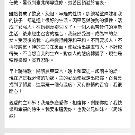
任教，暑假到臺北師專進修，勞苦困頓溢於言表。
雖然養成了歎息、怨恨、牢騷的性情，卻總希望妹妹和我
的孩子，都能過上很好的生活。因堅忍與強勢的個性，活
成了女強人，在婚姻裏卻失敗了，一個人孤苦伶仃的重新
生活。後來經由召會的福音，我毅然受浸，成為神的兒
女。受浸後的我，心靈變得純淨和平和。不再要求人，不
再發脾氣，神的生命在裏面，使我活出謙虛待人，不計較
得失，不自怨自艾的生命。對家人的態度轉變了，現在是
積極樂觀，寬容忍耐。
早上聽詩歌，閱讀晨興聖言，晚上和聖徒ㄧ起讀主的話，
現在這是我必修的功課。主的愛給使我走出陰霾，召會裏
找到了歸屬，這裏是一個有溫度，又有熱情的召會，我很
開心！
親愛的主耶穌！我是多麽愛你，相信祢，謝謝你給了我快
樂和幸福的餘生。我要永遠愛你，也愛弟兄姊妹。（周姊
妹）