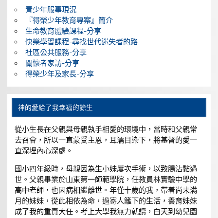
青少年服事現況
『得榮少年教育專案』簡介
生命教育體驗課程-分享
快樂學習課程-尋找世代迷失者的路
社區公共服務-分享
關懷者家訪-分享
得榮少年及家長-分享
神的愛給了我幸福的餘生
從小生長在父親與母親執手相愛的環境中，當時和父親常
去召會，所以一直蒙受主恩，耳濡目染下，將基督的愛一
直深埋內心深處。
國小四年級時，母親因為生小妹屢次手術，以致腸沾黏過
世。父親畢業於山東第一師範學院，任教員林實驗中學的
高中老師，也因病相繼離世。年僅十歲的我，帶着尚未满
月的妹妹，從此相依為命，過寄人籬下的生活，養育妹妹
成了我的重責大任。考上大學我無力就讀，白天到幼兒園