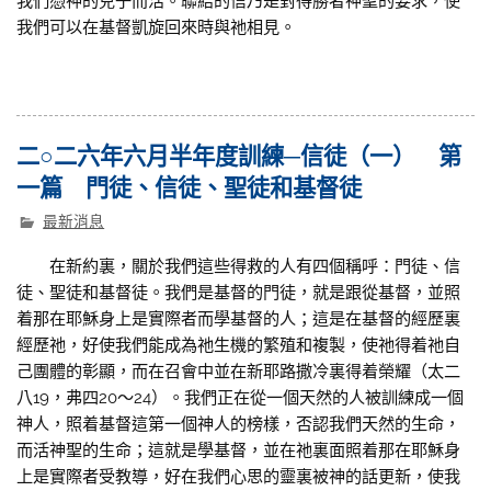
我們憑神的兒子而活。聯結的信乃是對得勝者神聖的要求，使
我們可以在基督凱旋回來時與祂相見。
二○二六年六月半年度訓練─信徒（一） 第
一篇 門徒、信徒、聖徒和基督徒
最新消息
在新約裏，關於我們這些得救的人有四個稱呼：門徒、信
徒、聖徒和基督徒。我們是基督的門徒，就是跟從基督，並照
着那在耶穌身上是實際者而學基督的人；這是在基督的經歷裏
經歷祂，好使我們能成為祂生機的繁殖和複製，使祂得着祂自
己團體的彰顯，而在召會中並在新耶路撒冷裏得着榮耀（太二
八19，弗四20〜24）。我們正在從一個天然的人被訓練成一個
神人，照着基督這第一個神人的榜樣，否認我們天然的生命，
而活神聖的生命；這就是學基督，並在祂裏面照着那在耶穌身
上是實際者受教導，好在我們心思的靈裏被神的話更新，使我