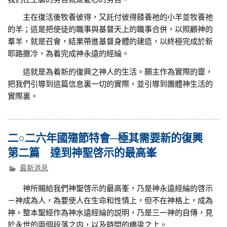
主在復活後牧養彼得，又託付彼得餧養祂的小羊並牧養祂
的羊；這是把使徒的職事與基督天上的職事合併，以照顧神的
羣羊，就是召會，結果帶進基督身體的建造，以終極完成於新
耶路撒冷，為着完成神永遠的經綸。
這就是為着新的復興之神人的生活。願主作為實際的靈，
把我們引導到這篇信息裏一切的實際，並引導到團體神生活的
實際裏。
二○二六年國殤節特會─極其需要新的復興
第二篇 達到神聖啓示的最高峯
最新消息
神所賜給我們神聖啓示的最高峯，乃是神永遠經綸的啓示
－神成為人，為要使人在生命和性情上，但不在神格上，成為
神。整本聖經作為神水遠經綸的説明，乃是三一神的自傳，見
於永世的兩個段落之内，以及時間的橋梁之上。