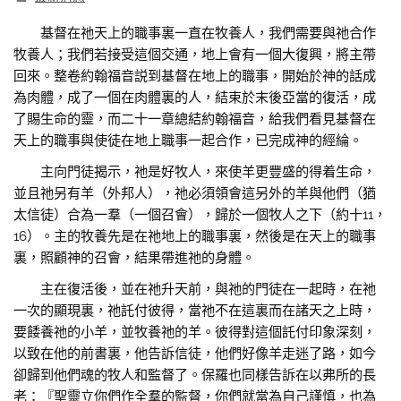
基督在祂天上的職事裏一直在牧養人，我們需要與祂合作
牧養人；我們若接受這個交通，地上會有一個大復興，將主帶
回來。整卷約翰福音説到基督在地上的職事，開始於神的話成
為肉體，成了一個在肉體裏的人，結束於末後亞當的復活，成
了賜生命的靈，而二十一章總結約翰福音，給我們看見基督在
天上的職事與使徒在地上職事一起合作，已完成神的經綸。
主向門徒揭示，祂是好牧人，來使羊更豐盛的得着生命，
並且祂另有羊（外邦人），祂必須領會這另外的羊與他們（猶
太信徒）合為一羣（一個召會），歸於一個牧人之下（約十11，
16）。主的牧養先是在祂地上的職事裏，然後是在天上的職事
裏，照顧神的召會，結果帶進祂的身體。
主在復活後，並在祂升天前，與祂的門徒在一起時，在祂
一次的顯現裏，祂託付彼得，當祂不在這裏而在諸天之上時，
要餧養祂的小羊，並牧養祂的羊。彼得對這個託付印象深刻，
以致在他的前書裏，他告訴信徒，他們好像羊走迷了路，如今
卻歸到他們魂的牧人和監督了。保羅也同樣告訴在以弗所的長
老：『聖靈立你們作全羣的監督，你們就當為自己謹慎，也為