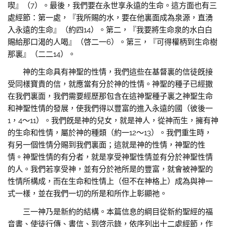
喫』（7）。最後，我們要在永世享永遠的生命。這方面也有三
處經節：第一處，『我所賜的水，要在他裏面成為泉源，直湧
入永遠的生命』（約四14）。第二，『我要將生命泉的水白白
賜給那口渴的人喝』（啓二一6）。第三，『可得權柄到生命樹
那裏』（二二14）。
神的生命具有神聖的性情，我們這些在基督裏的信徒旣接
受同樣寶貴的信，就應當有分於神的性情。神聖的種子已經撒
在我們裏面，我們需要經歷那包含在這神聖種子裏之神聖生命
和神聖性情的發展，使我們得以豐富的進入永遠的國（彼後一
1，4〜11）。我們旣是神的兒女，就是神人，從神而生，擁有神
的生命和性情，屬於神的種類（約一12〜13）。我們重生時，
有另一個性情分賜到我們裏面；這就是神的性情，神聖的性
情。神聖性情的有分者，就是享受神聖性情並有分於神聖性情
的人。我們若享受神，並有分於祂所是的豐富，就會被神聖的
性情所構成，而在生命和性情上（但不在神格上）成為與神一
式一樣，並在我們一切的所是和所作上彰顯祂。
三一神乃是新約的結構。本篇信息的綱目從新約聖經的福
音書、使徒行傳、書信、到啓示錄，依序列出十二處經節，作