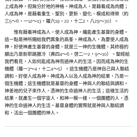
上成為神，但無分於祂的神格。神成為人，是藉着成為肉體；
人成為神，是藉着重生、聖別、更新、變化、模成和得榮（約
三5～6，一12〜13，羅六19，22，十二2，八29～30）。
惟有藉着神成為人，使人成為神，纔能產生基督的身體。
這一點是神所賜給我們異象的高峯。神成為人，為要使人成為
神，好使神產生基督的身體，就是三一神的生機體，其終極的
顯出乃是新耶路撒冷（弗四4〜6，啓二一2，9〜10）。聖經給
我們看見，人如何能成為神而過神人的生活，因而成為神的生
機體（羅一3～4，十二4～5）。這生機體乃是神自己與人聯結
調和，好使人成為神。神成為人以及人成為神的結果，乃是一
個生機體；這生機體就是基督的身體－神與人的聯結與調和。
神差祂的兒子來作人，憑神的生命過神人的生活；這樣生活的
結果，就產生一個宇宙人，和神一模一樣，一個團體的人，憑
神的生命過神人的生活。基督身體的實際就是神與人聯結調
和，活出一個團體的神人。