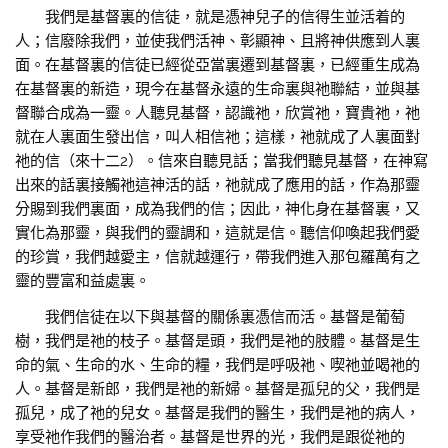
我們是基督裏的信徒，就是憑神兒子的信得生並活着的
人；信廢除我們，並使我們活神、彰顯神、且將神供應到人裏
面。在基督裏的信徒已經從亞當裏遷到基督裏，已經重生成為
在基督裏的新造，現今在基督永遠的生命裏與祂聯結，並與基
督聯合成為一靈。人聽見基督，認識祂，欣賞祂，寶貴祂，祂
就在人裏面生發出信，叫人相信祂；這樣，祂就成了人裏面對
祂的信（來十二2）。信來自聽見話；當我們聽見基督，在神寫
出來的話裏接觸祂這神活的話，祂就成了應用的話，作為那靈
分賜到我們裏面，成為我們的信；因此，神化身在基督裏，又
實化為那靈，與我們的靈調和，這就是信。聽信仰喚起我們愛
的珍賞，我們越愛主，信就越運行，帶我們進入那包羅萬有之
靈的豐富和益處裏。
我們信徒在以下與基督的關係裏憑信而活。基督是葡萄
樹，我們是祂的枝子。基督是頭，我們是祂的肢體。基督是生
命的氣、生命的水、生命的糧，我們是呼吸祂、喫祂並喝祂的
人。基督是新郎，我們是祂的新婦。基督是孤兒的父，我們是
孤兒，成了祂的兒女。基督是我們的醫生，我們是祂的病人，
享受祂作我們的醫治者。基督是世界的光，我們是跟從祂的