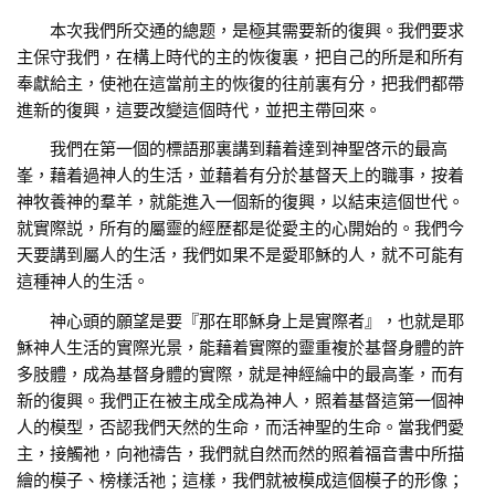
本次我們所交通的總题，是極其需要新的復興。我們要求
主保守我們，在構上時代的主的恢復裏，把自己的所是和所有
奉獻給主，使祂在這當前主的恢復的往前裏有分，把我們都帶
進新的復興，這要改變這個時代，並把主帶回來。
我們在第一個的標語那裏講到藉着達到神聖啓示的最高
峯，藉着過神人的生活，並藉着有分於基督天上的職事，按着
神牧養神的羣羊，就能進入一個新的復興，以結束這個世代。
就實際説，所有的屬靈的經歷都是從愛主的心開始的。我們今
天要講到屬人的生活，我們如果不是愛耶穌的人，就不可能有
這種神人的生活。
神心頭的願望是要『那在耶穌身上是實際者』，也就是耶
穌神人生活的實際光景，能藉着實際的靈重複於基督身體的許
多肢體，成為基督身體的實際，就是神經綸中的最高峯，而有
新的復興。我們正在被主成全成為神人，照着基督這第一個神
人的模型，否認我們天然的生命，而活神聖的生命。當我們愛
主，接觸祂，向祂禱告，我們就自然而然的照着福音書中所描
繪的模子、榜樣活祂；這樣，我們就被模成這個模子的形像；