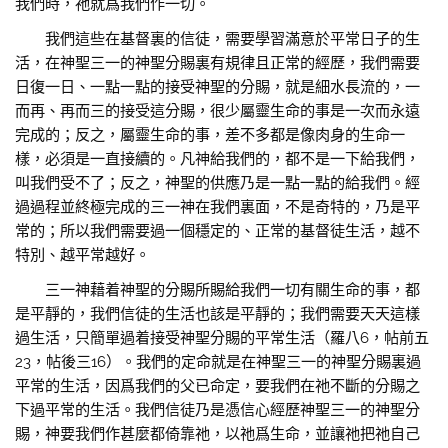
我們時，祂就爲我們作一切。
我們這些在基督裏的信徒，需要學習滿意於平常日子的生
活，在神聖三一的神聖分賜裏有規律且正常的經歷，我們需要
日復一日、一點一點的接受神聖的分賜，就是細水長流的，一
而再、再而三的接受這分賜，很少屬靈生命的事是一次而永遠
完成的；反之，屬靈生命的事，差不多都是像肉身的生命一
樣，必須是一直接續的。凡神給我們的，都不是一下給我們，
叫我們受不了；反之，神聖的供應乃是一點一點的給我們。經
過過程並終極完成的三一神在我們裏面，不是奇特的，乃是平
常的；所以我們需要過一個穩定的、正常的基督徒生活，越不
特別、越平常越好。
三一神藉着神聖的分賜所賜給我們一切有關生命的事，都
是平靜的，我們信徒的生活也該是平靜的；我們需要天天這樣
過生活，只簡單過着接受神聖分賜的平常生活（羅八6，帖前五
23，帖後三16）。我們的定命就是在神聖三一的神聖分賜裏過
平常的生活，因爲我們的父已命定，要我們在祂不斷的分賜之
下過平常的生活。我們信徒乃是憑信心經歷神聖三一的神聖分
賜，神要我們作甚麼都倚靠祂，以祂爲生命，並讓祂把祂自己