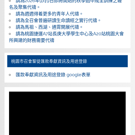
請為2026年9月9日即將開始的秋季週中成全訓練之報
名及聚集代禱。
請為週週得着更多的青年人代禱。
請為全召會普遍研讀生命讀經之實行代禱。
請為馬祖、西湖、通霄開展代禱。
請為桃園捷運A7站長庚大學學生中心及A20站桃園大會
所興建的財務需要代禱
桃園巿召會聖徒匯款奉獻資訊及用途登錄
匯款奉獻資訊及用途登錄 google表單