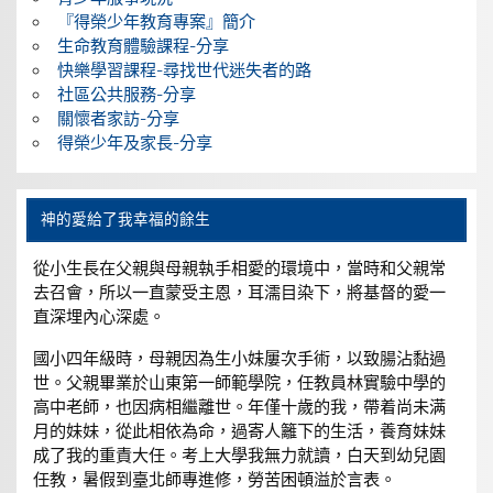
『得榮少年教育專案』簡介
生命教育體驗課程-分享
快樂學習課程-尋找世代迷失者的路
社區公共服務-分享
關懷者家訪-分享
得榮少年及家長-分享
神的愛給了我幸福的餘生
從小生長在父親與母親執手相愛的環境中，當時和父親常
去召會，所以一直蒙受主恩，耳濡目染下，將基督的愛一
直深埋內心深處。
國小四年級時，母親因為生小妹屢次手術，以致腸沾黏過
世。父親畢業於山東第一師範學院，任教員林實驗中學的
高中老師，也因病相繼離世。年僅十歲的我，帶着尚未满
月的妹妹，從此相依為命，過寄人籬下的生活，養育妹妹
成了我的重責大任。考上大學我無力就讀，白天到幼兒園
任教，暑假到臺北師專進修，勞苦困頓溢於言表。