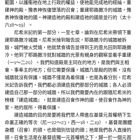
範圍，以護衞祂在地上行政的權益，使祂能完成祂的經綸。重
建神的殿，豫表神恢復墮落的召會；重建耶路撒冷的城牆，豫
表神恢復祂的國。神建造祂的殿和建造祂的國是並行的（太十
六18～19）。
尼希米記的第一部分，一至七章，論到在尼希米帶領下重
建耶路撒冷城牆。尼希米接到報告説，耶路撒冷的城牆被拆
毀，城門被火焚燒，他就禁食禱告並得到王的恩允回到耶路撒
冷。他到了耶路撒冷就對城牆的光景有親身的觀察並着手重建
（一1～二20）。我們知道殿是主同在的地方，是我們與主相
會、事奉主的地方；但它需要保護。城牆乃是殿的防禦，沒有
城牆就沒有保護。城牆不僅是為着保護，也是為着分別。尼希
米記告訴我們，我們都必須建造我們那部分的城牆；各人必須
建造自己那一部分的城牆。所以我們需要內在的跟隨尼希米的
榜樣『建造城牆』，就是建造召會作神的國，使召會作為神的
家，祂的居所，得着保護。
建造城牆的目的是要將我們眾人帶進在基督元首權柄下生
命裏正確的等次（尼一22～23，西一18，二19）。基督是團體
身體（召會）的頭，也是個別信徒的頭；祂是我們各人直接的
頭。召會生活是在基督這獨一元首權柄之下，歸一於一個元首