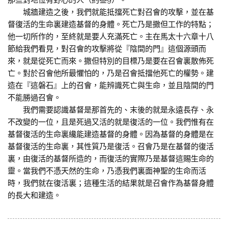
那些對地位有野心的人（約叁9）。
城牆建造之後，我們就能抵擋死亡對召會的攻擊，並在基
督復活的生命裏建造基督的身體。死亡乃是撒但工作的特點；
他一切所作的，至終就是要人充滿死亡。主在馬太十六章十八
節給我們看見，對召會的攻擊將從『陰間的門』這個源頭而
來，就是從死亡而來。撒但特別的目標乃是要在召會裏散佈死
亡。對於召會他所最懼怕的，乃是召會抵擋他死亡的權勢。建
造在『這磐石』上的召會，能辨識死亡與生命，並且陰間的門
不能勝過召會。
我們需要認識基督是那首先的、末後的就是永遠長存、永
不改變的一位，且是死過又活的就是復活的一位。我們惟有在
基督復活的生命裏纔能建造基督的身體。因為基督的身體是在
基督復活的生命裏，其性質乃是復活。召會乃是在基督的復活
裏，由復活的基督所造的，而復活的實際乃是基督這賜生命的
靈。當我們不憑天然的生命，乃憑我們裏面神聖的生命而活
時，我們就在復活裏；這種生活的結果就是召會作為基督身體
的長大和建造。