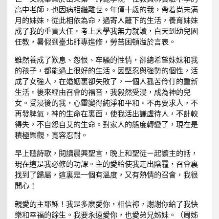
高中老師，也因病相繼離世。年僅十歲的我，帶着尚未满
月的妹妹，從此相依為命，過寄人籬下的生活，養育妹妹
成了我的重責大任。考上大學我無力就讀，白天到幼兒園
任教，暑假到臺北師專進修，勞苦困頓溢於言表。
雖然養成了歎息、怨恨、牢騷的性情，卻總希望妹妹和我
的孩子，都能過上很好的生活。因堅忍與強勢的個性，活
成了女強人，在婚姻裏卻失敗了，一個人孤苦伶仃的重新
生活。後來經由召會的福音，我毅然受浸，成為神的兒
女。受浸後的我，心靈變得純淨和平和。不再要求人，不
再發脾氣，神的生命在裏面，使我活出謙虛待人，不計較
得失，不自怨自艾的生命。對家人的態度轉變了，現在是
積極樂觀，寬容忍耐。
早上聽詩歌，閱讀晨興聖言，晚上和聖徒ㄧ起讀主的話，
現在這是我必修的功課。主的愛給使我走出陰霾，召會裏
找到了歸屬，這裏是一個有溫度，又有熱情的召會，我很
開心！
親愛的主耶穌！我是多麽愛你，相信祢，謝謝你給了我快
樂和幸福的餘生。我要永遠愛你，也愛弟兄姊妹。（周姊