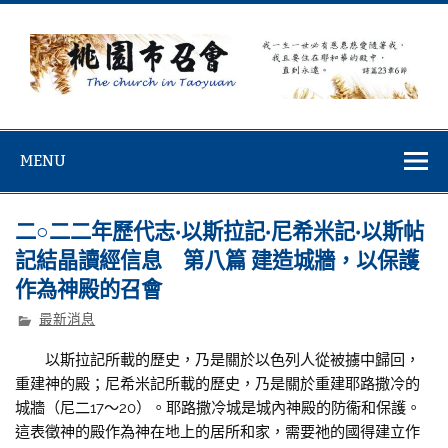
Skip
to
content
桃園市召會
桃園市召會The Church in Taoyuan City
MENU
二○二二年歷代志·以斯拉記·尼希米記·以斯帖
記結晶讀經信息 第八篇 建造城牆，以保護
作為神殿的召會
最新消息
以斯拉記所載的歷史，乃是關於以色列人從被擄中歸回，
重建神的殿；尼希米記所載的歷史，乃是關於重建耶路撒冷的
城牆（尼二17～20）。耶路撒冷城是城內神殿的防衞和保護。
這表徵神的殿作為神在地上的居所和家，需要祂的國得建立作