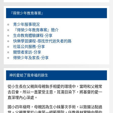
『得榮少年教育專案』
青少年服事現況
『得榮少年教育專案』簡介
生命教育體驗課程-分享
快樂學習課程-尋找世代迷失者的路
社區公共服務-分享
關懷者家訪-分享
得榮少年及家長-分享
神的愛給了我幸福的餘生
從小生長在父親與母親執手相愛的環境中，當時和父親常
去召會，所以一直蒙受主恩，耳濡目染下，將基督的愛一
直深埋內心深處。
國小四年級時，母親因為生小妹屢次手術，以致腸沾黏過
世。父親畢業於山東第一師範學院，任教員林實驗中學的