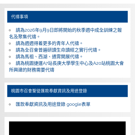
代禱事項
請為2026年9月9日即將開始的秋季週中成全訓練之報
名及聚集代禱。
請為週週得着更多的青年人代禱。
請為全召會普遍研讀生命讀經之實行代禱。
請為馬祖、西湖、通霄開展代禱。
請為桃園捷運A7站長庚大學學生中心及A20站桃園大會
所興建的財務需要代禱
桃園巿召會聖徒匯款奉獻資訊及用途登錄
匯款奉獻資訊及用途登錄 google表單