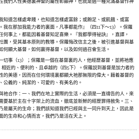
在我們人性美德裏神聖的屬性彰顯神，也就是過一種充滿基督作神
知道怎樣處卑賤，也知道怎樣處富餘；或飽足、或飢餓、或富
我在那加我能力者的裏面，凡事都能作』（四11下〜13）。保羅
任何事上，都能因着基督知足喜樂。『我都學得祕訣』，直譯，
社團，受其基本原則的教導。保羅悔改信主之後，被引進基督與基
如何顯大基督，如何贏得基督，以及如何過召會生活。
切事（13）；保羅是一個在基督裏的人，他經歷基督，並將祂應
、相近的、便利的、且卓越的（四5下）。保羅説到基督是加力者的
性的美德，因而在任何環境裏都顯大祂那無限的偉大。藉着基督的
的、公義的、純潔的、可愛的、有美名的。
祂合作：一、我們在地上實際的生活，必須是一直禱告的人，來
需要基於主在十字架上的流血，徹底並新鮮的經歷罪得赦免。三、
乃是屬天的生命；我們該知道我們已經與主一同升到天上，因此是
面的生命和心情而言，我們乃是活在天上。