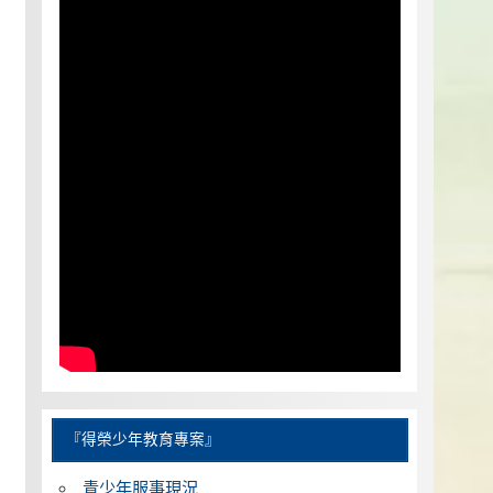
『得榮少年教育專案』
青少年服事現況