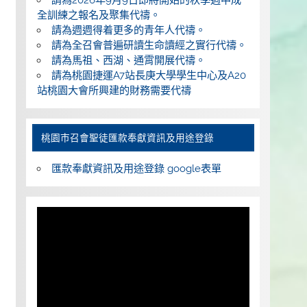
全訓練之報名及聚集代禱。
請為週週得着更多的青年人代禱。
請為全召會普遍研讀生命讀經之實行代禱。
請為馬祖、西湖、通霄開展代禱。
請為桃園捷運A7站長庚大學學生中心及A20
站桃園大會所興建的財務需要代禱
桃園巿召會聖徒匯款奉獻資訊及用途登錄
匯款奉獻資訊及用途登錄 google表單