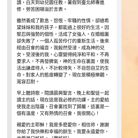
讀，白天到幼兒園任教，暑假到臺北師專進
修，勞苦困頓溢於言表。
雖然養成了歎息、怨恨、牢騷的性情，卻總希
望妹妹和我的孩子，都能過上很好的生活。因
堅忍與強勢的個性，活成了女強人，在婚姻裏
卻失敗了，一個人孤苦伶仃的重新生活。後來
經由召會的福音，我毅然受浸，成為神的兒
女。受浸後的我，心靈變得純淨和平和。不再
要求人，不再發脾氣，神的生命在裏面，使我
活出謙虛待人，不計較得失，不自怨自艾的生
命。對家人的態度轉變了，現在是積極樂觀，
寬容忍耐。
早上聽詩歌，閱讀晨興聖言，晚上和聖徒ㄧ起
讀主的話，現在這是我必修的功課。主的愛給
使我走出陰霾，召會裏找到了歸屬，這裏是一
個有溫度，又有熱情的召會，我很開心！
親愛的主耶穌！我是多麽愛你，相信祢，謝謝
你給了我快樂和幸福的餘生。我要永遠愛你，