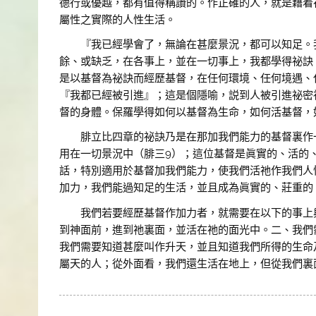
德行或優越，都有值得稱讚的。作正確的人，就是藉着
屬性之實際的人性生活。
『我已經學會了，無論在甚麼景況，都可以知足。我
餘、或缺乏，在各事上，並在一切事上，我都學得祕訣。
是以基督為祕訣而經歷基督，在任何環境、任何境遇、
『我都已經被引進』；這是個隱喻，説到人被引進祕密
督的身體。保羅學得如何以基督為生命，如何活基督，
腓立比四章的祕訣乃是在那加我們能力的基督裏作一
用在一切景況中（腓三9）；這位基督是眞實的、活的
話，特別適用於基督加我們能力，使我們活祂作我們人
加力，我們能過知足的生活，並且成為眞實的、莊重
我們若要經歷基督作加力者，就需要在以下的事上與
到神面前，進到祂裏面，並活在祂的面光中。二、我們
我們需要知道甚麼叫作升天，並且知道我們所得的生命
屬天的人；從外面看，我們還生活在地上，但從我們裏