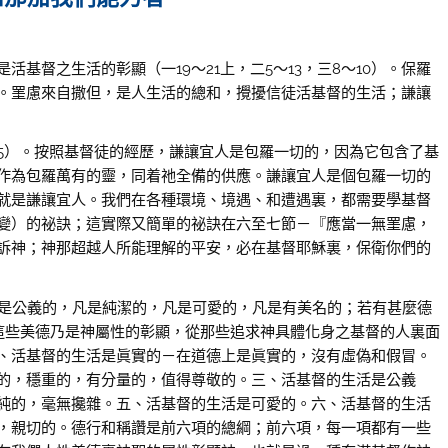
督之生活的彰顯（一19〜21上，二5〜13，三8〜10）。保羅
。罣慮來自撒但，是人生活的總和，攪擾信徒活基督的生活；謙讓
）。按照基督徒的經歷，謙讓宜人是包羅一切的，因為它包含了基
作為包羅萬有的靈，同着祂全備的供應。謙讓宜人是個包羅一切的
就是謙讓宜人。我們在各種環境、境遇、和遭遇裏，都需要學基督
變）的祕訣；這實際又簡單的祕訣在六至七節－『應當一無罣慮，
訴神；神那超越人所能理解的平安，必在基督耶穌裏，保衛你們的
是公義的，凡是純潔的，凡是可愛的，凡是有美名的；若有甚麼德
這些美德乃是神屬性的彰顯，從那些追求神具體化身之基督的人裏面
、活基督的生活是眞實的－在道德上是眞實的，沒有虛偽和假冒。
的，穩重的，有分量的，值得尊敬的。三、活基督的生活是公義
純的，毫無攙雜。五、活基督的生活是可愛的。六、活基督的生活
，親切的。德行和稱讚是前六項的總綱；前六項，每一項都有一些