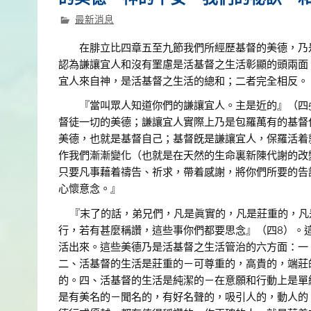
最新消息
在腓立比四章五至九節我們所經歷基督的美德，乃是活基
認為謙讓宜人和沒有罣慮是活基督之生活彰顯的頭兩面
宜人來自神，是活基督之生活的總和；二者完全相反。
『當叫眾人知道你們的謙讓宜人。主是近的』（四5
督徒一切的美德；謙讓宜人實際上乃是包羅萬有的基督
美德，也就是基督自己；基督旣是謙讓宜人，保羅活着
作我們漸漸變化（也就是在天然的生命裏新陳代謝的改
只要凡事藉着禱告、祈求，帶着感謝，將你們所要的告
心懷意念。』
『末了的話，弟兄們，凡是眞實的，凡是莊重的，凡
行，若有甚麼稱讚，這些事你們都要思念』（四8）。
活出來。這些美德乃是活基督之生活管治的六方面：一
二、活基督的生活是莊重的－可尊重的，高貴的，端莊
的。四、活基督的生活是純潔的－在意願和行動上是單
是有美名的－聞名的，有好名聲的，吸引人的，動人的