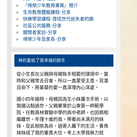
『得榮少年教育專案』簡介
生命教育體驗課程-分享
快樂學習課程-尋找世代迷失者的路
社區公共服務-分享
關懷者家訪-分享
得榮少年及家長-分享
神的愛給了我幸福的餘生
從小生長在父親與母親執手相愛的環境中，當
時和父親常去召會，所以一直蒙受主恩，耳濡
目染下，將基督的愛一直深埋內心深處。
國小四年級時，母親因為生小妹屢次手術，以
致腸沾黏過世。父親畢業於山東第一師範學
院，任教員林實驗中學的高中老師，也因病相
繼離世。年僅十歲的我，帶着尚未满月的妹
妹，從此相依為命，過寄人籬下的生活，養育
妹妹成了我的重責大任。考上大學我無力就