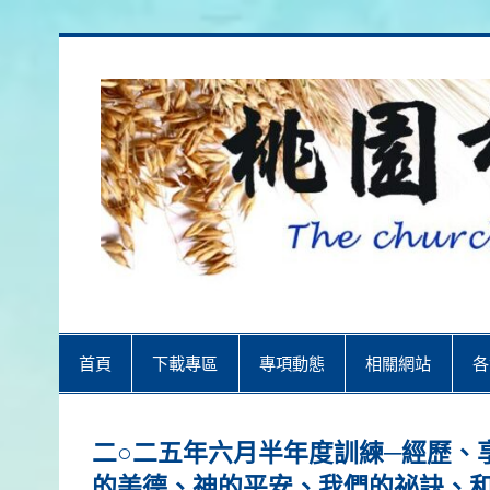
Skip
to
content
桃園市召會
桃園市召會The Church in Taoyuan 
首頁
下載專區
專項動態
相關網站
各
二○二五年六月半年度訓練─經歷、
的美德、神的平安、我們的祕訣、