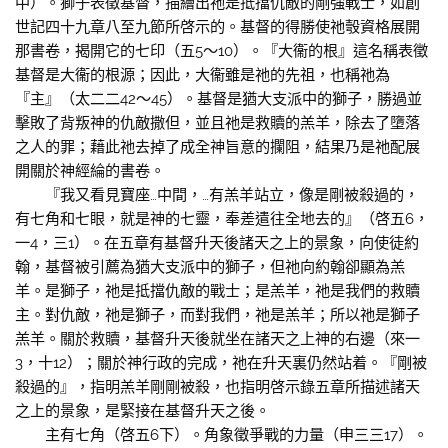
中）。獅子表徵基督，描繪出祂是抵擋仇敵的剛強戰士，如創
世記四十九章八至九節所啓示的。基督的得勝使祂彀資格展開
那書卷，揭開它的七印（五5～10）。『大衞的根』這名稱表徵
基督是大衞的根源；因此，大衞雖是祂的先祖，也稱祂為
『主』（太二二42～45）。基督是猶大支派中的獅子，勝過並
擊敗了背叛神的仇敵撒但，並且祂是救贖的羔羊，除去了墮落
之人的罪；藉此祂去掉了成全神旨意的攔阻，結果乃是祂配展
開關於神經綸的書卷。
『我又看見寶座…中間，…有羔羊站立，像是剛被殺過的，
有七角和七眼，就是神的七靈，奉差遣往全地去的』（啓五6，
一4，三1）。在五章有基督升天後諸天之上的景象，向使徒約
翰，基督被引薦為猶大支派中的獅子，但祂向約翰卻顯為羔
羊。是獅子，祂是抵擋仇敵的戰士；是羔羊，祂是我們的救贖
主。對仇敵，祂是獅子，而對我們，祂是羔羊；所以祂是獅子
羔羊。關於救贖，基督升天後就坐在諸天之上神的右邊（來一
3，十12）；關於神行政的完成，祂在升天裏仍然站着。『剛被
殺過的』，指明羔羊剛剛被殺，也指明啓示錄五章所描述諸天
之上的景象，是緊接在基督升天之後。
主有七角（啓五6下）。角象徵爭戰的力量（申三三17）。