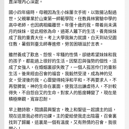
直深埋內心深處。
國小四年級時，母親因為生小妹屢次手術，以致腸沾黏過
世。父親畢業於山東第一師範學院，任教員林實驗中學的
高中老師，也因病相繼離世。年僅十歲的我，帶着尚未满
月的妹妹，從此相依為命，過寄人籬下的生活，養育妹妹
成了我的重責大任。考上大學我無力就讀，白天到幼兒園
任教，暑假到臺北師專進修，勞苦困頓溢於言表。
雖然養成了歎息、怨恨、牢騷的性情，卻總希望妹妹和我
的孩子，都能過上很好的生活。因堅忍與強勢的個性，活
成了女強人，在婚姻裏卻失敗了，一個人孤苦伶仃的重新
生活。後來經由召會的福音，我毅然受浸，成為神的兒
女。受浸後的我，心靈變得純淨和平和。不再要求人，不
再發脾氣，神的生命在裏面，使我活出謙虛待人，不計較
得失，不自怨自艾的生命。對家人的態度轉變了，現在是
積極樂觀，寬容忍耐。
早上聽詩歌，閱讀晨興聖言，晚上和聖徒ㄧ起讀主的話，
現在這是我必修的功課。主的愛給使我走出陰霾，召會裏
找到了歸屬，這裏是一個有溫度，又有熱情的召會，我很
開心！