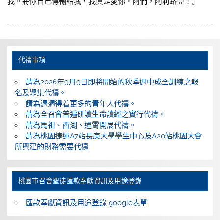
我。將你自己傳輸給我，我眞是愛你。阿們，阿利路亞！』
代禱事項
請為2026年9月9日即將開始的秋季週中成全訓練之報
名及聚集代禱。
請為週週得着更多的青年人代禱。
請為全召會普遍研讀生命讀經之實行代禱。
請為馬祖、西湖、通霄開展代禱。
請為桃園捷運A7站長庚大學學生中心及A20站桃園大會
所興建的財務需要代禱
桃園巿召會聖徒匯款奉獻資訊及用途登錄
匯款奉獻資訊及用途登錄 google表單