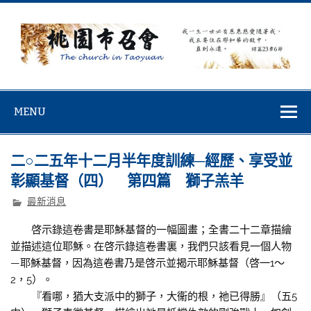
Skip
to
content
桃園市召會
桃園市召會The Church in Taoyuan City
MENU
二○二五年十二月半年度訓練─經歷、享受並
彰顯基督（四） 第四篇 獅子羔羊
最新消息
啓示錄這卷書是耶穌基督的一幅圖畫；全書二十二章描繪
並描述這位耶穌。在啓示錄這卷書裏，我們只該看見一個人物
—耶穌基督，因為這卷書乃是啓示並揭示耶穌基督（啓一1～
2，5）。
『看哪，猶大支派中的獅子，大衞的根，祂已得勝』（五5