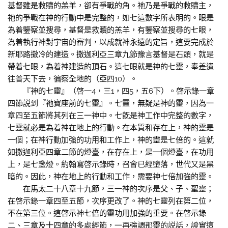
基督雖是救贖的羔羊，卻有爭戰的角。祂乃是爭戰的救贖主，
祂的爭戰在神的行動中是完整的，如七這數字所表明的。眼是
為着鑒察並搜尋，基督是救贖的羔羊，有鑒察並搜尋的七眼，
為着執行神對宇宙的審判，以成就神永遠的定旨，這要完成於
新耶路撒冷的建造。撒迦利亞三章九節豫言基督是石頭，就是
帶着七眼，為着神建造的頂石。這七眼就是神的七靈，奉差遣
往普天下去，徧察全地的（亞四10）。
『神的七靈』（啓一4，三1，四5，五6下）。啓示錄一章
四節説到『祂寶座前的七靈』。七靈，無疑是神的靈，因為一
章四至五節將其列在三一神中。七旣是神工作中完整的數字，
七靈就必是為着神在地上的行動。在本質和存在上，神的靈是
一個；在神行動加強的功用和工作上，神的靈是七倍的。這就
如撒迦利亞四章二節的燈臺，在存在上，是一個燈臺，在功用
上，是七盞燈。約翰寫啓示錄時，召會已經墮落，世代又是黑
暗的。因此，神在地上的行動和工作，需要神七倍加強的靈。
在馬太二十八章十九節，三一神的次序是父、子、聖靈；
在啓示錄一章四至五節，次序更改了。神的七靈列在第二位，
不在第三位。這啓示神七倍的靈功用加強的重要。在啓示錄
二、三章及十四章的多處經節，一再強調那靈的説話，證實這