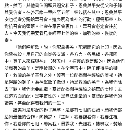
點。然而，其他書信開頭只題父和子，恩典與平安從父和子歸
與受信者。在啓示錄一章四至五節，靈包括在其中；恩典與平
安也從靈分賜給眾召會。這表明為着神的行動，極需那靈，以
對抗召會的墮落。七靈在眾召會裏作工，眾召會必定會往前
去。今天我們需要看見並經歷七倍的靈、加強的靈、恢復的
靈。
『他們唱新歌，説，你配拿書卷，配揭開它的七印，因為
你曾被殺，用自己的血從各支派、各方言、各民族、各邦國
中，買了人來歸與神』（啓五9）。這裏的歌是新的，因為他們
所讚美的羔羊，是剛被殺的。在全宇宙中，除了那得勝的獅
子，救贖的羔羊基督之外，沒有一位配揭開神經綸的奧祕。祂
是得勝的獅子，為神擊敗了撒但。祂是救贖的羔羊，為我們除
去了罪。我們需要認識，基督配揭開神經綸之祕密的七印；主
在這方面的配，是宇宙性的，是無法測量的。基督配得我們的
讚美，甚至配得着我們的一生。
讚美祂是那配的獅子羔羊，是那有七眼的石頭。願我們都
給祂最佳的合作，向祂説，『主阿，我要觀看你，我要注視
你。我愛你的七眼，鑒察我，暴露我，光照我，搜尋我，焚燒