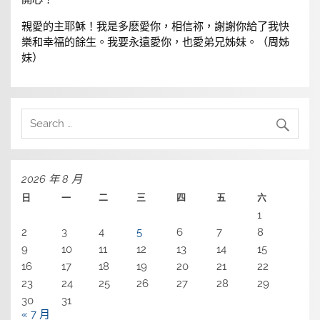
親愛的主耶穌！我是多麽愛你，相信祢，謝謝你給了我快
樂和幸福的餘生。我要永遠愛你，也愛弟兄姊妹。（周姊
妹）
2026 年 8 月
日
一
二
三
四
五
六
1
2
3
4
5
6
7
8
9
10
11
12
13
14
15
16
17
18
19
20
21
22
23
24
25
26
27
28
29
30
31
« 7 月