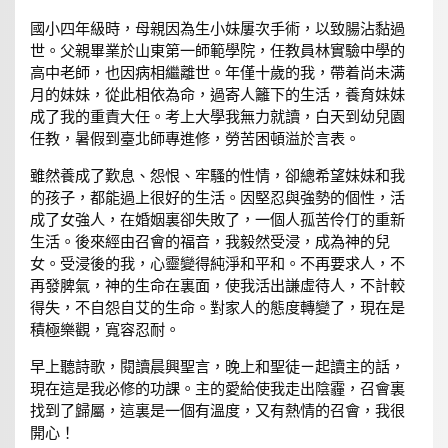
國小四年級時，母親因為生小妹屢次手術，以致腸沾黏過
世。父親畢業於山東第一師範學院，任教員林實驗中學的
高中老師，也因病相繼離世。年僅十歲的我，帶着尚未满
月的妹妹，從此相依為命，過寄人籬下的生活，養育妹妹
成了我的重責大任。考上大學我無力就讀，白天到幼兒園
任教，暑假到臺北師專進修，勞苦困頓溢於言表。
雖然養成了歎息、怨恨、牢騷的性情，卻總希望妹妹和我
的孩子，都能過上很好的生活。因堅忍與強勢的個性，活
成了女強人，在婚姻裏卻失敗了，一個人孤苦伶仃的重新
生活。後來經由召會的福音，我毅然受浸，成為神的兒
女。受浸後的我，心靈變得純淨和平和。不再要求人，不
再發脾氣，神的生命在裏面，使我活出謙虛待人，不計較
得失，不自怨自艾的生命。對家人的態度轉變了，現在是
積極樂觀，寬容忍耐。
早上聽詩歌，閱讀晨興聖言，晚上和聖徒ㄧ起讀主的話，
現在這是我必修的功課。主的愛給使我走出陰霾，召會裏
找到了歸屬，這裏是一個有溫度，又有熱情的召會，我很
開心！