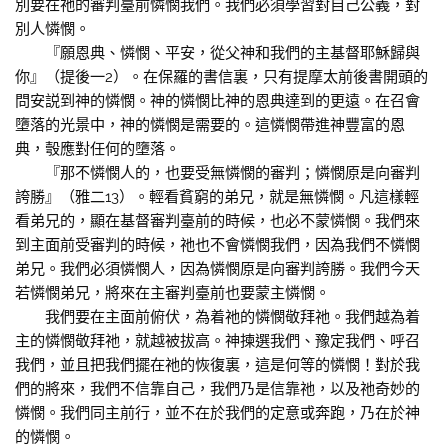
別要在祂的審判臺前憐憫我們。我們必須學習對自己公義，對
別人憐憫。
『願恩典、憐憫、平安，從父神和我們的主基督耶穌歸與
你』（提後一2）。在保羅的書信裏，只有提摩太前後書開頭的
問安説到神的憐憫。神的憐憫比神的恩典達到的更遠。在召會
墮落的光景中，神的憐憫是需要的。這憐憫帶進神豐富的恩
典，彀應對任何的墮落。
『那不憐憫人的，也要受無憐憫的審判；憐憫原是向審判
誇勝』（雅二13）。輕看貧窮的弟兄，就是無憐憫。凡這樣輕
看弟兄的，顯在基督審判臺前的時候，也必不蒙憐憫。我們來
到主面前受審判的時候，祂也不會憐憫我們，因為我們不憐憫
弟兄。我們必須憐憫人，因為憐憫原是向審判誇勝。我們今天
若憐憫弟兄，將來在主審判臺前也要蒙主憐憫。
我們要在主面前俯伏，為着祂的憐憫敬拜祂。我們越為着
主的憐憫敬拜祂，就越被拔高。神揀選我們、豫定我們、呼召
我們，並且把我們擺在祂的恢復裏，這是何等的憐憫！對於我
們的將來，我們不信靠自己，我們乃是信靠祂，以及祂奇妙的
憐憫。我們同主前行，並不在於我們的定意或奔跑，乃在於神
的憐憫。