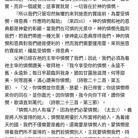
實，而非一個感覺；這事實就是：一切皆在於神的憐憫。
『所以我們只管坦然無懼的來到施恩的寶座前，為要受憐
憫，得恩典，作應時的幫助』（來四16）。神的憐憫和祂的恩
典都是神愛的彰顯。當我們在可憐的光景中，神的憐憫先臨到
我們，把我們帶進一種光景，使神能以恩典厚待我們。神的憐
憫和恩典對我們總是便利的，然而我們需要運用靈，來到施恩
的寶座前，纔能受憐憫，得恩典。
父神已經在祂的主宰中憐憫了我們；因此，我們必須為着
祂主宰的憐憫讚美、敬拜祂。『我今享受你的憐憫，永遠不
舊、永遠新；每日早晨臨到我身，猶如甘露施滋潤。何等甜
美、何等甜美，滿心讚美你憐憫』（詩歌二十二首，第五
節）。『父，你憐憫並你恩惠、慈愛，我已得嘗；你這憐憫帶
來你的同在，並你面光。因你憐憫，我今向你下拜，讚你憐
憫，歌頌直到萬代』（詩歌二十三首，第三節）。
『憐憫人的人有福了，因為他們必蒙憐憫』（太五7）。義
是將人所當得的給人；憐憫是將優於人所當得的給人。為着諸
天的國，我們不僅需要是義的，還需要是憐憫人的。蒙憐憫是
得着我們所不當得的。我們若憐憫別人，主就要憐憫我們，特