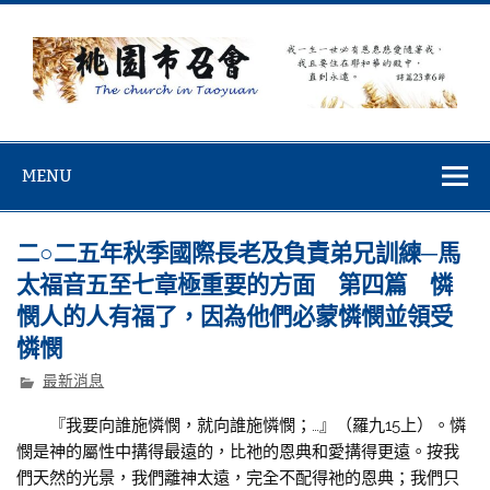
Skip
to
content
桃園市召會
桃園市召會The Church in Taoyuan City
MENU
二○二五年秋季國際長老及負責弟兄訓練─馬
太福音五至七章極重要的方面 第四篇 憐
憫人的人有福了，因為他們必蒙憐憫並領受
憐憫
最新消息
『我要向誰施憐憫，就向誰施憐憫；…』（羅九15上）。憐
憫是神的屬性中搆得最遠的，比祂的恩典和愛搆得更遠。按我
們天然的光景，我們離神太遠，完全不配得祂的恩典；我們只