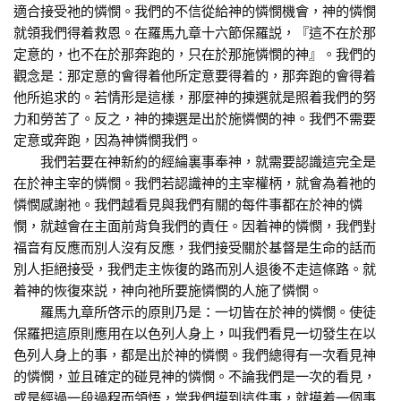
適合接受祂的憐憫。我們的不信從給神的憐憫機會，神的憐憫
就領我們得着救恩。在羅馬九章十六節保羅説，『這不在於那
定意的，也不在於那奔跑的，只在於那施憐憫的神』。我們的
觀念是：那定意的會得着他所定意要得着的，那奔跑的會得着
他所追求的。若情形是這樣，那麼神的揀選就是照着我們的努
力和勞苦了。反之，神的揀選是出於施憐憫的神。我們不需要
定意或奔跑，因為神憐憫我們。
我們若要在神新約的經綸裏事奉神，就需要認識這完全是
在於神主宰的憐憫。我們若認識神的主宰權柄，就會為着祂的
憐憫感謝祂。我們越看見與我們有關的每件事都在於神的憐
憫，就越會在主面前背負我們的責任。因着神的憐憫，我們對
福音有反應而別人沒有反應，我們接受關於基督是生命的話而
別人拒絕接受，我們走主恢復的路而別人退後不走這條路。就
着神的恢復來説，神向祂所要施憐憫的人施了憐憫。
羅馬九章所啓示的原則乃是：一切皆在於神的憐憫。使徒
保羅把這原則應用在以色列人身上，叫我們看見一切發生在以
色列人身上的事，都是出於神的憐憫。我們總得有一次看見神
的憐憫，並且確定的碰見神的憐憫。不論我們是一次的看見，
或是經過一段過程而領悟，當我們摸到這件事，就摸着一個事