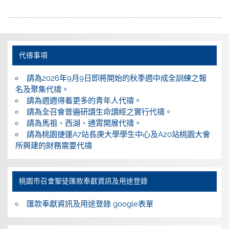
代禱事項
請為2026年9月9日即將開始的秋季週中成全訓練之報
名及聚集代禱。
請為週週得着更多的青年人代禱。
請為全召會普遍研讀生命讀經之實行代禱。
請為馬祖、西湖、通霄開展代禱。
請為桃園捷運A7站長庚大學學生中心及A20站桃園大會
所興建的財務需要代禱
桃園巿召會聖徒匯款奉獻資訊及用途登錄
匯款奉獻資訊及用途登錄 google表單