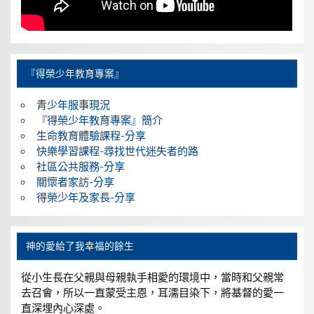
『得榮少年教育專案』
青少年服事現況
『得榮少年教育專案』簡介
生命教育體驗課程-分享
快樂學習課程-尋找世代迷失者的路
社區公共服務-分享
關懷者家訪-分享
得榮少年及家長-分享
神的愛給了我幸福的餘生
從小生長在父親與母親執手相愛的環境中，當時和父親常
去召會，所以一直蒙受主恩，耳濡目染下，將基督的愛一
直深埋內心深處。