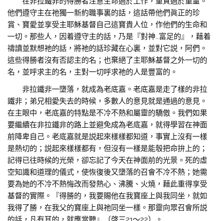
在非拉鐵非的得勝者注意生命過於工作，重質過於重量。
他們遵守主在祂獨一新約職事裏的話，這話帶他們眞正的珍
賞、寶愛並享受主耶穌基督自己這寶貴人位，作他們的生命和
一切。那些人，因着遵守主的話，乃是『對神…富足的』，藉着
禱讀並默想祂的話，將祂的話珍藏在心裏，並對它説，阿們。
這些得勝者沒有否認主的名；也棄絕了主耶穌基督之外一切的
名，並呼求主的名，主對一切呼求祂的人是豐富的。
非拉鐵非一墮落，就成為老底嘉。老底嘉是走了樣的非拉
鐵非；弟兄相愛失去的時候，多數人的意見就是通過的意見。
在主眼中，老底嘉的特點是不冷不熱和屬靈的驕傲。我們如果
要繼續在非拉鐵非的路上並避免成為老底嘉，就得學習在神面
前降卑自己。老底嘉就是説起來樣樣都知道，事實上沒有一樣
是熱切的；説起來樣樣都有，但沒有一樣是能彀把命拚上的；
記得已往時候的光榮，卻忘記了今天在神面前的光景。死的虛
空知識和道理的儀式，使恢復後又墮落的召會不冷不熱；她需
要為她的不冷不熱悔改而發熱心、沸騰、火燒，藉此重得享受
基督的實際。『得勝的，我要賜他在我寶座上與我同坐，就如
我得了勝，在我父的寶座上與祂同坐一樣。那靈向眾召會所説
的話，凡有耳的，就應當聽』（啓三21～22）。