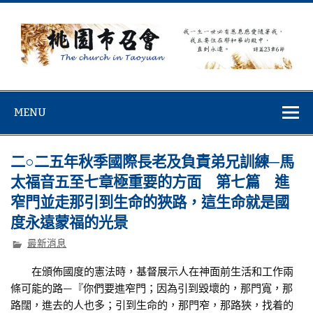
Skip
to
content
桃園市召會
桃園市召會The Church in Taoyuan City
MENU
二○二五年秋季國際長老及負責弟兄訓練─馬
太福音五至七章極重要的方面 第七篇 進
窄門並走那引到生命的狹路，這生命就是國
度永遠蒙福的光景
最新消息
在頒佈國度的憲法時，基督展示人在神面前生活和工作兩
條可能的路—『你們要進窄門；因為引到毀壞的，那門寬，那
路闊，進去的人也多；引到生命的，那門窄，那路狹，找着的