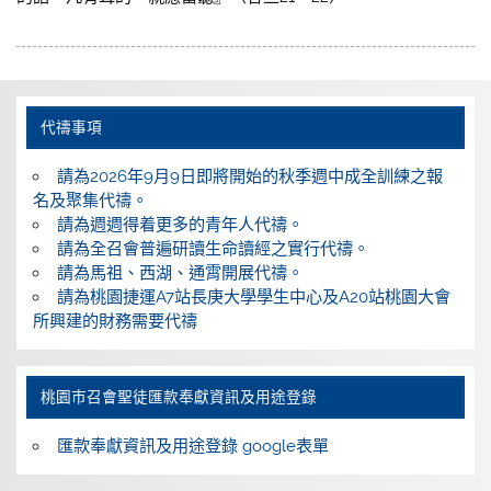
代禱事項
請為2026年9月9日即將開始的秋季週中成全訓練之報
名及聚集代禱。
請為週週得着更多的青年人代禱。
請為全召會普遍研讀生命讀經之實行代禱。
請為馬祖、西湖、通霄開展代禱。
請為桃園捷運A7站長庚大學學生中心及A20站桃園大會
所興建的財務需要代禱
桃園巿召會聖徒匯款奉獻資訊及用途登錄
匯款奉獻資訊及用途登錄 google表單