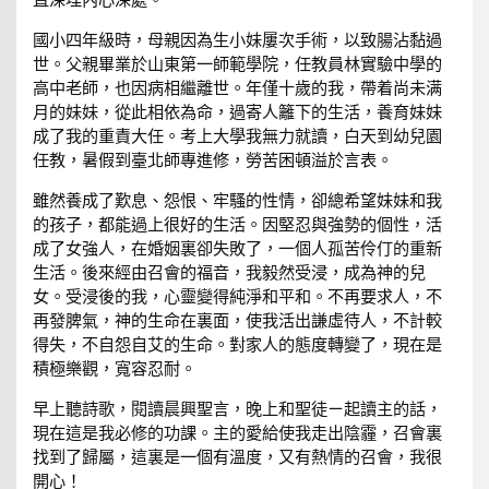
國小四年級時，母親因為生小妹屢次手術，以致腸沾黏過
世。父親畢業於山東第一師範學院，任教員林實驗中學的
高中老師，也因病相繼離世。年僅十歲的我，帶着尚未满
月的妹妹，從此相依為命，過寄人籬下的生活，養育妹妹
成了我的重責大任。考上大學我無力就讀，白天到幼兒園
任教，暑假到臺北師專進修，勞苦困頓溢於言表。
雖然養成了歎息、怨恨、牢騷的性情，卻總希望妹妹和我
的孩子，都能過上很好的生活。因堅忍與強勢的個性，活
成了女強人，在婚姻裏卻失敗了，一個人孤苦伶仃的重新
生活。後來經由召會的福音，我毅然受浸，成為神的兒
女。受浸後的我，心靈變得純淨和平和。不再要求人，不
再發脾氣，神的生命在裏面，使我活出謙虛待人，不計較
得失，不自怨自艾的生命。對家人的態度轉變了，現在是
積極樂觀，寬容忍耐。
早上聽詩歌，閱讀晨興聖言，晚上和聖徒ㄧ起讀主的話，
現在這是我必修的功課。主的愛給使我走出陰霾，召會裏
找到了歸屬，這裏是一個有溫度，又有熱情的召會，我很
開心！