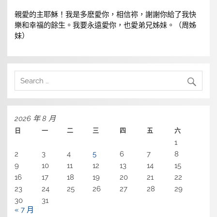
親愛的主耶穌！我是多麽愛你，相信祢，謝謝你給了我快
樂和幸福的餘生。我要永遠愛你，也愛弟兄姊妹。（周姊
妹）
2026 年 8 月
日
一
二
三
四
五
六
1
2
3
4
5
6
7
8
9
10
11
12
13
14
15
16
17
18
19
20
21
22
23
24
25
26
27
28
29
30
31
« 7 月