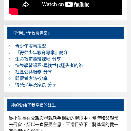
『得榮少年教育專案』
青少年服事現況
『得榮少年教育專案』簡介
生命教育體驗課程-分享
快樂學習課程-尋找世代迷失者的路
社區公共服務-分享
關懷者家訪-分享
得榮少年及家長-分享
神的愛給了我幸福的餘生
從小生長在父親與母親執手相愛的環境中，當時和父親常
去召會，所以一直蒙受主恩，耳濡目染下，將基督的愛一
直深埋內心深處。