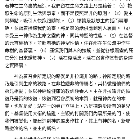
着神在生命裏的建造。我們留在生命之路上乃是藉着：（1）按
照生命的原則生活與事奉，而不是按照是非的原則。（2）愛主
到極點，吸引人快跑跟隨祂。（3）禱讀及默想主的話而喫耶
穌，並藉着操練我們的靈，將是靈的話供應到別人裏面。（4）
享受三一神作為生命之靈的律，同其神聖的性能。（5）在基督
的元首權柄下，並照着祂的神聖性情，住在那在生命流中作生
命樹的基督裏。（6）謹慎我們與人的接觸，並從各樣屬靈的死
亡分別出來歸於神。（7）活在復活裏，活在召會作基督的身體
之實際裏。
神為着召會所定規的路就是非拉鐵非的路；神所定規的路
乃是引到生命的狹路。在非拉鐵非的得勝者，其特徵是他們的
弟兄相愛；並以神經綸健康的教訓餧養人。主在非拉鐵非的恢
復乃是質的恢復，恢復到召會原初的本質，就是神內在的本
質，也就是愛；站在一的眞正立場上，乃是揀選愛所有的弟兄
們。基督使用大衞的鑰匙，主觀的打開我們內裏所是的門，使
我們被變化，並建造到神的殿裏作柱子，其上有神的名，新耶
路撒冷的名，並主的新名。