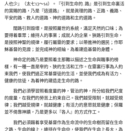
人也少』（太七13～14）。『引到生命的…路』是引到生命裏活
的賞賜的路，乃是『這道路』，就是眞理的路、正路、義路、
平安的路、救人的道路、神的道路和主的道路。
闊路引到毀壞，是按照屬世的系統，滿足天然的口味；為
要得着羣眾；維持人的事業；成就人的企業。狹路引到生命，
是按照神聖的規律，履行屬靈的要求；以帶進神的選民；作耶
穌基督的見證；並完成神的經綸，為着建造基督的身體。
神命定的路乃是要照着主那難以描述之生命與職事的榜
樣，有一種一直是窄的、狹的生活和工作。在靈裏行事為人約
束我們，使我們過正常基督徒的生活，並使我們成為有活力、
健康的信徒，為着神的建造走生命的路。
我們必須學習照着度量的神，管治的神，所分給我們尺度
的度量，在我們的勞苦上約束自己。我們越受限制，就越受規
律；我們越受規律，就越健康；有活力的意思就是健康；保羅
並不倚靠神蹟，乃是更多以『各人』的方式作工。
我們必須藉着享受基督作為生命流中的生命樹而留在生命
之路、生命的線上，維持在生命中，使我們在生命上長大，為