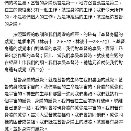
們的考量裏，基督的身體應當是第一，地方召會應當是第二。
在主的恢復裏只有一個工作，就是身體的工作；我們今天所作
的，不是我們個人的工作，乃是神經綸的工作，就是建造基督
的身體。
按照聖經的教訓和我們屬靈的經歷，的確有『基督身體的
感覺』這個東西（林前十二26～27，林後十一28～29）。基督
身體的感覺來自對基督的享受。我們對基督的享受，實際上乃
是出於作頭的基督；因此，當我們享受基督時，就使祂主觀的
在經歷上作我們的頭。我們享受基督時，祂這元首就使我們對
身體有感覺（西二9）。
基督身體的感覺，就是基督的生命在我們裏面的感覺。基
督的身體是宇宙的，我們裏面的生命是宇宙的，身體的感覺也
是宇宙的。神聖的生命和那靈一進到我們裏頭，我們就該有一
個宇宙的感覺—身體的感覺。我們若在主面前多有破碎，脱離
自己更多一點，我們就會發現身體的感覺是宇宙的。我們若有
身體的感覺，當別人受苦或蒙福時，我們會認同他們，感覺同
樣的困苦或蒙福。我們旣是基督身體上的肢體，就需要有身體
感，並對身體有感覺。