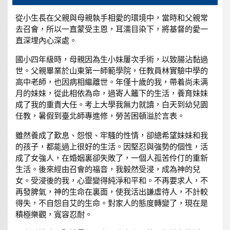
從小生長在父親與母親執手相愛的環境中，當時和父親常
去召會，所以一直蒙受主恩，耳濡目染下，將基督的愛一
直深埋內心深處。
國小四年級時，母親因為生小妹屢次手術，以致腸沾黏過
世。父親畢業於山東第一師範學院，任教員林實驗中學的
高中老師，也因病相繼離世。年僅十歲的我，帶着尚未满
月的妹妹，從此相依為命，過寄人籬下的生活，養育妹妹
成了我的重責大任。考上大學我無力就讀，白天到幼兒園
任教，暑假到臺北師專進修，勞苦困頓溢於言表。
雖然養成了歎息、怨恨、牢騷的性情，卻總希望妹妹和我
的孩子，都能過上很好的生活。因堅忍與強勢的個性，活
成了女強人，在婚姻裏卻失敗了，一個人孤苦伶仃的重新
生活。後來經由召會的福音，我毅然受浸，成為神的兒
女。受浸後的我，心靈變得純淨和平和。不再要求人，不
再發脾氣，神的生命在裏面，使我活出謙虛待人，不計較
得失，不自怨自艾的生命。對家人的態度轉變了，現在是
積極樂觀，寬容忍耐。