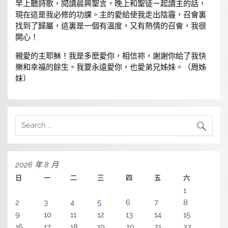
早上聽詩歌，閱讀晨興聖言，晚上和聖徒ㄧ起讀主的話，
現在這是我必修的功課。主的愛給使我走出陰霾，召會裏
找到了歸屬，這裏是一個有溫度，又有熱情的召會，我很
開心！
親愛的主耶穌！我是多麽愛你，相信祢，謝謝你給了我快
樂和幸福的餘生。我要永遠愛你，也愛弟兄姊妹。（周姊
妹）
2026 年 8 月
日
一
二
三
四
五
六
1
2
3
4
5
6
7
8
9
10
11
12
13
14
15
16
17
18
19
20
21
22