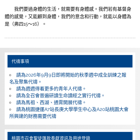
我們要過身體的生活，就需要有身體感。我們若有基督身
體的感覺，又能顧到身體，我們的意念和行動，就能以身體為
是（弗四15～16）。
代禱事項
請為2026年9月9日即將開始的秋季週中成全訓練之報
名及聚集代禱。
請為週週得着更多的青年人代禱。
請為全召會普遍研讀生命讀經之實行代禱。
請為馬祖、西湖、通霄開展代禱。
請為桃園捷運A7站長庚大學學生中心及A20站桃園大會
所興建的財務需要代禱
桃園巿召會聖徒匯款奉獻資訊及用途登錄