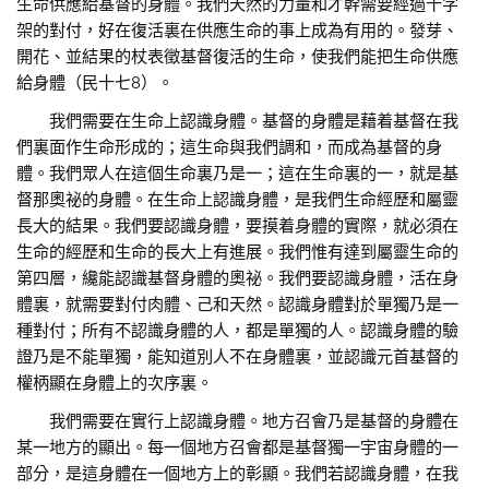
生命供應給基督的身體。我們天然的力量和才幹需要經過十字
架的對付，好在復活裏在供應生命的事上成為有用的。發芽、
開花、並結果的杖表徵基督復活的生命，使我們能把生命供應
給身體（民十七8）。
我們需要在生命上認識身體。基督的身體是藉着基督在我
們裏面作生命形成的；這生命與我們調和，而成為基督的身
體。我們眾人在這個生命裏乃是一；這在生命裏的一，就是基
督那奧祕的身體。在生命上認識身體，是我們生命經歷和屬靈
長大的結果。我們要認識身體，要摸着身體的實際，就必須在
生命的經歷和生命的長大上有進展。我們惟有達到屬靈生命的
第四層，纔能認識基督身體的奧祕。我們要認識身體，活在身
體裏，就需要對付肉體、己和天然。認識身體對於單獨乃是一
種對付；所有不認識身體的人，都是單獨的人。認識身體的驗
證乃是不能單獨，能知道別人不在身體裏，並認識元首基督的
權柄顯在身體上的次序裏。
我們需要在實行上認識身體。地方召會乃是基督的身體在
某一地方的顯出。每一個地方召會都是基督獨一宇宙身體的一
部分，是這身體在一個地方上的彰顯。我們若認識身體，在我