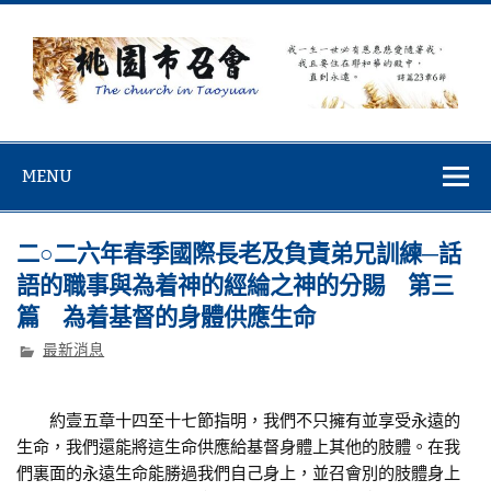
Skip
to
content
桃園市召會
桃園市召會The Church in Taoyuan City
MENU
二○二六年春季國際長老及負責弟兄訓練─話
語的職事與為着神的經綸之神的分賜 第三
篇 為着基督的身體供應生命
最新消息
約壹五章十四至十七節指明，我們不只擁有並享受永遠的
生命，我們還能將這生命供應給基督身體上其他的肢體。在我
們裏面的永遠生命能勝過我們自己身上，並召會別的肢體身上