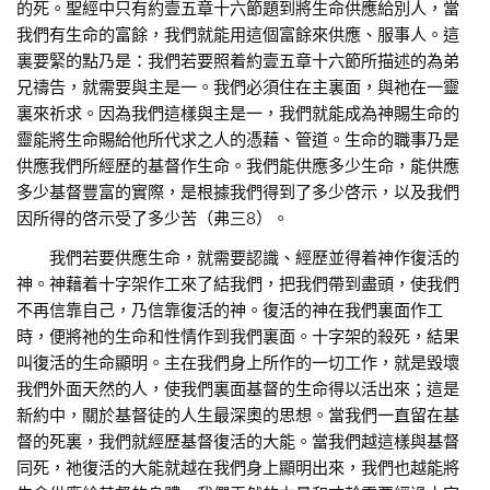
的死。聖經中只有約壹五章十六節題到將生命供應給別人，當
我們有生命的富餘，我們就能用這個富餘來供應、服事人。這
裏要緊的點乃是：我們若要照着約壹五章十六節所描述的為弟
兄禱告，就需要與主是一。我們必須住在主裏面，與祂在一靈
裏來祈求。因為我們這樣與主是一，我們就能成為神賜生命的
靈能將生命賜給他所代求之人的憑藉、管道。生命的職事乃是
供應我們所經歷的基督作生命。我們能供應多少生命，能供應
多少基督豐富的實際，是根據我們得到了多少啓示，以及我們
因所得的啓示受了多少苦（弗三8）。
我們若要供應生命，就需要認識、經歷並得着神作復活的
神。神藉着十字架作工來了結我們，把我們帶到盡頭，使我們
不再信靠自己，乃信靠復活的神。復活的神在我們裏面作工
時，便將祂的生命和性情作到我們裏面。十字架的殺死，結果
叫復活的生命顯明。主在我們身上所作的一切工作，就是毀壞
我們外面天然的人，使我們裏面基督的生命得以活出來；這是
新約中，關於基督徒的人生最深奧的思想。當我們一直留在基
督的死裏，我們就經歷基督復活的大能。當我們越這樣與基督
同死，祂復活的大能就越在我們身上顯明出來，我們也越能將