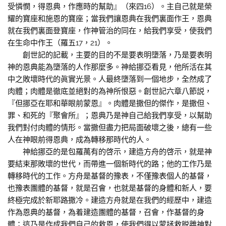
受憐憫，得恩典，作應時的幫助』（來四16）。主自己就是榮
耀的寶座和施恩的寶座；當我們讓恩典在我們裏面作王，恩典
就在我們裏面登寶座，作神管治的同在，給我們享受，使我們
在生命中作王（羅五17，21）。
創世記的記載，主要的目的不是要表明墮落，乃是要表明
神的恩典能為墮落的人作那麼多。神給挪亞看見，他所活在其
中之敗壞時代的眞實光景。人最終墮落到一個地步，全然成了
肉體；肉體是徹底並絕對的為神所恨惡。創世記六章八節説，
『但挪亞在耶和華眼前蒙恩』。肉體是撒但的傑作，是撒但、
罪、和死的『聚會所』；恩典乃是神自己給我們享受，以幫助
我們對付肉體的情形。當撒但盡力把局面破壞之後，總有一些
人在神眼前得恩典，成為轉移那時代的人。
神給挪亞的是包羅萬有的啓示，建造方舟的啓示，就是神
要結束那敗壞的世代，而帶進一個新時代的路；他的工作乃是
轉移時代的工作。方舟是基督的豫表，不僅豫表個人的基督，
也豫表團體的基督，就是召會，也就是基督的身體和新人，要
終極完成於新耶路撒冷。建造方舟就是在我們的經歷中，建造
作為恩典的基督，為着建造團體的基督，召會，作基督的身
體；這乃是作成我們自己的救恩，使我們得以蒙拯救脱離神對