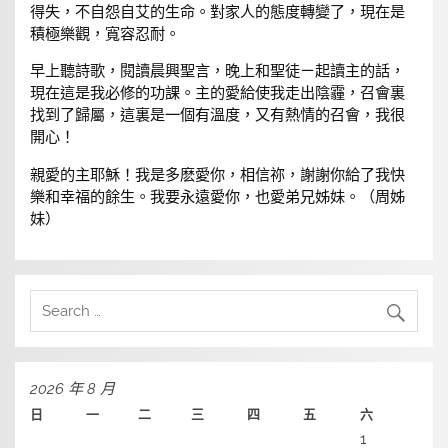
得失，不自怨自艾的生命。對家人的態度轉變了，現在是
積極樂觀，寬容忍耐。
早上聽詩歌，閱讀晨興聖言，晚上和聖徒ㄧ起讀主的話，
現在這是我必修的功課。主的愛給使我走出陰霾，召會裏
找到了歸屬，這裏是一個有溫度，又有熱情的召會，我很
開心！
親愛的主耶穌！我是多麽愛你，相信祢，謝謝你給了我快
樂和幸福的餘生。我要永遠愛你，也愛弟兄姊妹。（周姊
妹）
2026 年 8 月
日
一
二
三
四
五
六
1