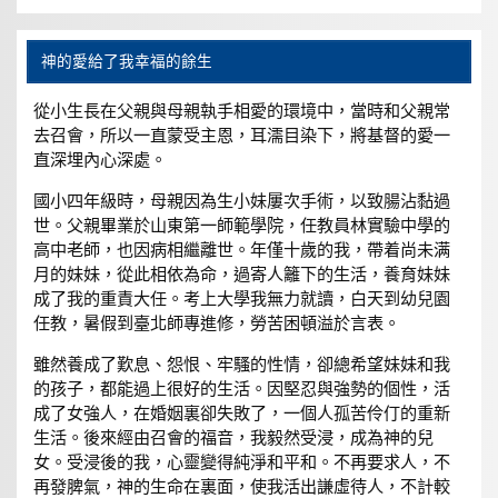
神的愛給了我幸福的餘生
從小生長在父親與母親執手相愛的環境中，當時和父親常
去召會，所以一直蒙受主恩，耳濡目染下，將基督的愛一
直深埋內心深處。
國小四年級時，母親因為生小妹屢次手術，以致腸沾黏過
世。父親畢業於山東第一師範學院，任教員林實驗中學的
高中老師，也因病相繼離世。年僅十歲的我，帶着尚未满
月的妹妹，從此相依為命，過寄人籬下的生活，養育妹妹
成了我的重責大任。考上大學我無力就讀，白天到幼兒園
任教，暑假到臺北師專進修，勞苦困頓溢於言表。
雖然養成了歎息、怨恨、牢騷的性情，卻總希望妹妹和我
的孩子，都能過上很好的生活。因堅忍與強勢的個性，活
成了女強人，在婚姻裏卻失敗了，一個人孤苦伶仃的重新
生活。後來經由召會的福音，我毅然受浸，成為神的兒
女。受浸後的我，心靈變得純淨和平和。不再要求人，不
再發脾氣，神的生命在裏面，使我活出謙虛待人，不計較