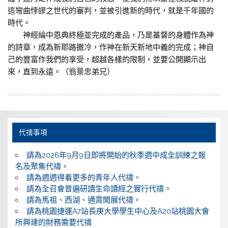
這彎曲悖謬之世代的審判，並被引進新的時代，就是千年國的
時代。
神經綸中恩典終極並完成的產品，乃是基督的身體作為神
的詩章，成為新耶路撒冷，作神在新天新地中義的完成；神自
己的豐富作我們的享受，超越各樣的限制，並要公開顯示出
來，直到永遠。（翁景忠弟兄）
代禱事項
請為2026年9月9日即將開始的秋季週中成全訓練之報
名及聚集代禱。
請為週週得着更多的青年人代禱。
請為全召會普遍研讀生命讀經之實行代禱。
請為馬祖、西湖、通霄開展代禱。
請為桃園捷運A7站長庚大學學生中心及A20站桃園大會
所興建的財務需要代禱