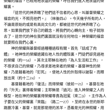
榮耀的福音，已經用祂永遠的榮耀，呼召我們進入祂永遠的榮
耀裏。
『這世代的神弄瞎了他們這不信者的心思，叫基督榮耀之
福音的光，不照亮他們。』（林後四4）。今天幾乎所有的人，
不論是原始的或是有高尚文化的，都被這世代的神弄瞎了心
思。如果我們放下自己的觀念，將我們的心轉向主，帕子就除
去了，這世代的神在我們裏面就沒有任何地位，神榮耀的福音
就要照在我們心裏。
神的榮耀與基督經過種種過程有關。首先『話成了肉
體』，祂神性的榮耀遮藏在祂人性的體殼裏，門徒們卻見過祂
的榮耀（約一14）。其次主耶穌在祂的『為人生活和工作』，
不尋求自己的榮耀，乃尋求差祂來者的榮耀。基督神性的榮
耀，乃是藉着祂的『釘死』，使祂人性的外殼得以破裂，而釋
放出來（約十二24）。
基督藉着祂的『復活』而得榮耀（彼前一21）。基督在祂
的『升天』裏得着榮耀；主耶穌是『過河』進入神榮耀之人的
模型，祂在神的榮耀裏得榮耀尊貴為冠冕（來二9）。主作為人
子要在父的榮耀裏『來臨』（路二一27）。至終在永世的新耶
路撒冷裏，基督，就是那是燈的羔羊，憑着是光的神照耀，用