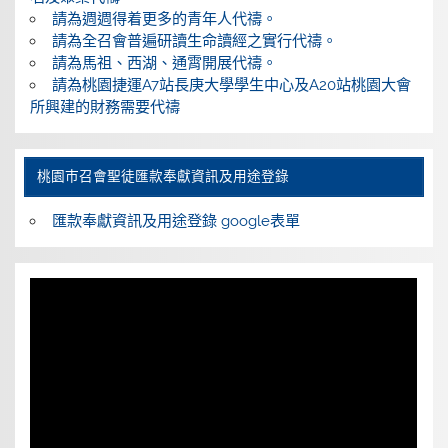
請為週週得着更多的青年人代禱。
請為全召會普遍研讀生命讀經之實行代禱。
請為馬祖、西湖、通霄開展代禱。
請為桃園捷運A7站長庚大學學生中心及A20站桃園大會
所興建的財務需要代禱
桃園巿召會聖徒匯款奉獻資訊及用途登錄
匯款奉獻資訊及用途登錄 google表單