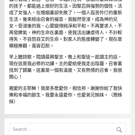
的孩子，都能過上很好的生活。因堅忍與強勢的個性，活
成了女強人，在婚姻裏卻失敗了，一個人孤苦伶仃的重新
生活。後來經由召會的福音，我毅然受浸，成為神的兒
女。受浸後的我，心靈變得純淨和平和。不再要求人，不
再發脾氣，神的生命在裏面，使我活出謙虛待人，不計較
得失，不自怨自艾的生命。對家人的態度轉變了，現在是
積極樂觀，寬容忍耐。
早上聽詩歌，閱讀晨興聖言，晚上和聖徒ㄧ起讀主的話，
現在這是我必修的功課。主的愛給使我走出陰霾，召會裏
找到了歸屬，這裏是一個有溫度，又有熱情的召會，我很
開心！
親愛的主耶穌！我是多麽愛你，相信祢，謝謝你給了我快
樂和幸福的餘生。我要永遠愛你，也愛弟兄姊妹。（周姊
妹）