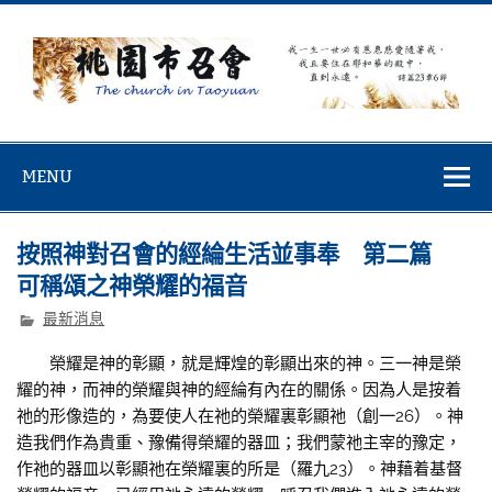
Skip
to
content
桃園市召會
桃園市召會The Church in Taoyuan City
MENU
按照神對召會的經綸生活並事奉 第二篇
可稱頌之神榮耀的福音
最新消息
榮耀是神的彰顯，就是輝煌的彰顯出來的神。三一神是榮
耀的神，而神的榮耀與神的經綸有內在的關係。因為人是按着
祂的形像造的，為要使人在祂的榮耀裏彰顯祂（創一26）。神
造我們作為貴重、豫備得榮耀的器皿；我們蒙祂主宰的豫定，
作祂的器皿以彰顯祂在榮耀裏的所是（羅九23）。神藉着基督