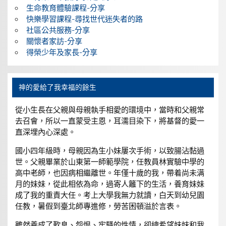
生命教育體驗課程-分享
快樂學習課程-尋找世代迷失者的路
社區公共服務-分享
關懷者家訪-分享
得榮少年及家長-分享
神的愛給了我幸福的餘生
從小生長在父親與母親執手相愛的環境中，當時和父親常
去召會，所以一直蒙受主恩，耳濡目染下，將基督的愛一
直深埋內心深處。
國小四年級時，母親因為生小妹屢次手術，以致腸沾黏過
世。父親畢業於山東第一師範學院，任教員林實驗中學的
高中老師，也因病相繼離世。年僅十歲的我，帶着尚未满
月的妹妹，從此相依為命，過寄人籬下的生活，養育妹妹
成了我的重責大任。考上大學我無力就讀，白天到幼兒園
任教，暑假到臺北師專進修，勞苦困頓溢於言表。
雖然養成了歎息、怨恨、牢騷的性情，卻總希望妹妹和我