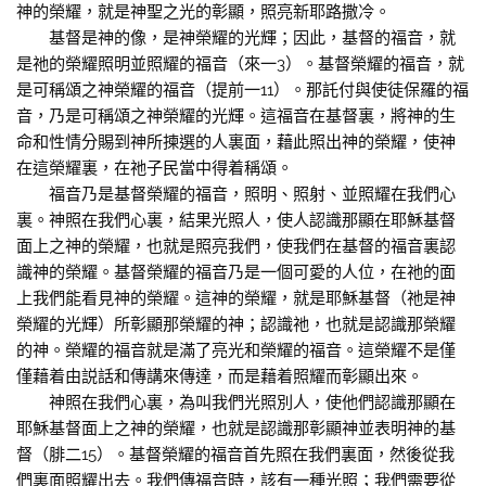
神的榮耀，就是神聖之光的彰顯，照亮新耶路撒冷。
基督是神的像，是神榮耀的光輝；因此，基督的福音，就
是祂的榮耀照明並照耀的福音（來一3）。基督榮耀的福音，就
是可稱頌之神榮耀的福音（提前一11）。那託付與使徒保羅的福
音，乃是可稱頌之神榮耀的光輝。這福音在基督裏，將神的生
命和性情分賜到神所揀選的人裏面，藉此照出神的榮耀，使神
在這榮耀裏，在祂子民當中得着稱頌。
福音乃是基督榮耀的福音，照明、照射、並照耀在我們心
裏。神照在我們心裏，結果光照人，使人認識那顯在耶穌基督
面上之神的榮耀，也就是照亮我們，使我們在基督的福音裏認
識神的榮耀。基督榮耀的福音乃是一個可愛的人位，在祂的面
上我們能看見神的榮耀。這神的榮耀，就是耶穌基督（祂是神
榮耀的光輝）所彰顯那榮耀的神；認識祂，也就是認識那榮耀
的神。榮耀的福音就是滿了亮光和榮耀的福音。這榮耀不是僅
僅藉着由説話和傳講來傳達，而是藉着照耀而彰顯出來。
神照在我們心裏，為叫我們光照別人，使他們認識那顯在
耶穌基督面上之神的榮耀，也就是認識那彰顯神並表明神的基
督（腓二15）。基督榮耀的福音首先照在我們裏面，然後從我
們裏面照耀出去。我們傳福音時，該有一種光照；我們需要從