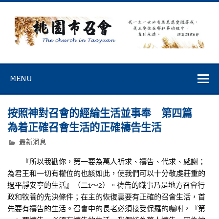
Skip
to
content
桃園市召會
桃園市召會The Church in Taoyuan City
MENU
按照神對召會的經綸生活並事奉 第四篇
為着正確召會生活的正確禱告生活
最新消息
『所以我勸你，第一要為萬人祈求、禱告、代求、感謝；
為君王和一切有權位的也該如此，使我們可以十分敬虔莊重的
過平靜安寧的生活』（二1～2）。禱告的職事乃是地方召會行
政和牧養的先決條件；在主的恢復裏要有正確的召會生活，首
先要有禱告的生活。召會中的長老必須接受保羅的囑咐，『第