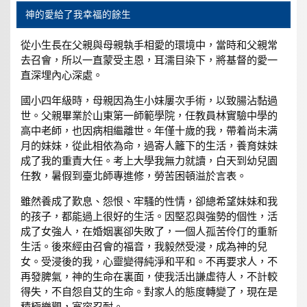
神的愛給了我幸福的餘生
從小生長在父親與母親執手相愛的環境中，當時和父親常
去召會，所以一直蒙受主恩，耳濡目染下，將基督的愛一
直深埋內心深處。
國小四年級時，母親因為生小妹屢次手術，以致腸沾黏過
世。父親畢業於山東第一師範學院，任教員林實驗中學的
高中老師，也因病相繼離世。年僅十歲的我，帶着尚未满
月的妹妹，從此相依為命，過寄人籬下的生活，養育妹妹
成了我的重責大任。考上大學我無力就讀，白天到幼兒園
任教，暑假到臺北師專進修，勞苦困頓溢於言表。
雖然養成了歎息、怨恨、牢騷的性情，卻總希望妹妹和我
的孩子，都能過上很好的生活。因堅忍與強勢的個性，活
成了女強人，在婚姻裏卻失敗了，一個人孤苦伶仃的重新
生活。後來經由召會的福音，我毅然受浸，成為神的兒
女。受浸後的我，心靈變得純淨和平和。不再要求人，不
再發脾氣，神的生命在裏面，使我活出謙虛待人，不計較
得失，不自怨自艾的生命。對家人的態度轉變了，現在是