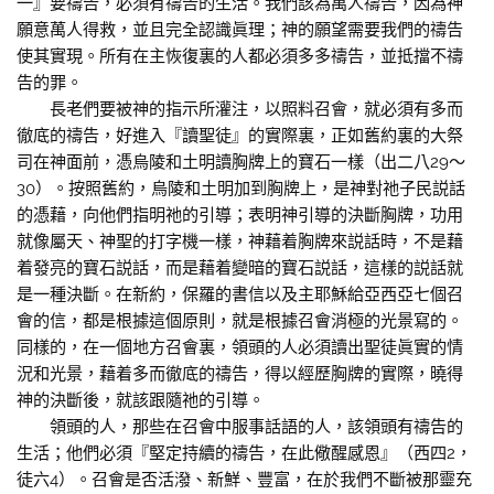
一』要禱告，必須有禱告的生活。我們該為萬人禱告，因為神
願意萬人得救，並且完全認識眞理；神的願望需要我們的禱告
使其實現。所有在主恢復裏的人都必須多多禱告，並抵擋不禱
告的罪。
長老們要被神的指示所灌注，以照料召會，就必須有多而
徹底的禱告，好進入『讀聖徒』的實際裏，正如舊約裏的大祭
司在神面前，憑烏陵和土明讀胸牌上的寶石一樣（出二八29～
30）。按照舊約，烏陵和土明加到胸牌上，是神對祂子民説話
的憑藉，向他們指明祂的引導；表明神引導的決斷胸牌，功用
就像屬天、神聖的打字機一樣，神藉着胸牌來説話時，不是藉
着發亮的寶石説話，而是藉着變暗的寶石説話，這樣的説話就
是一種決斷。在新約，保羅的書信以及主耶穌給亞西亞七個召
會的信，都是根據這個原則，就是根據召會消極的光景寫的。
同樣的，在一個地方召會裏，領頭的人必須讀出聖徒眞實的情
況和光景，藉着多而徹底的禱告，得以經歷胸牌的實際，曉得
神的決斷後，就該跟隨祂的引導。
領頭的人，那些在召會中服事話語的人，該領頭有禱告的
生活；他們必須『堅定持續的禱告，在此儆醒感恩』（西四2，
徒六4）。召會是否活潑、新鮮、豐富，在於我們不斷被那靈充