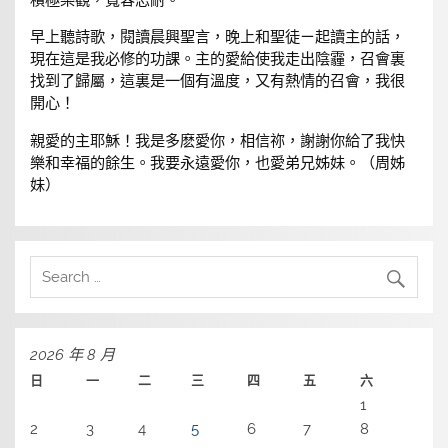
積極樂觀，寬容忍耐。
早上聽詩歌，閱讀晨興聖言，晚上和聖徒ㄧ起讀主的話，
現在這是我必修的功課。主的愛給使我走出陰霾，召會裏
找到了歸屬，這裏是一個有溫度，又有熱情的召會，我很
開心！
親愛的主耶穌！我是多麽愛你，相信祢，謝謝你給了我快
樂和幸福的餘生。我要永遠愛你，也愛弟兄姊妹。（周姊
妹）
2026 年 8 月
日
一
二
三
四
五
六
1
2
3
4
5
6
7
8