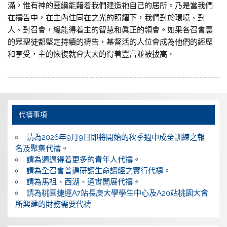
滿，惟有神的靈纔能藉着我們建造祂自己的居所。乃是當我們
在禱告中，在主內住同在之光的照耀下，我們對於環境、對
人、對召會，纔能得着主的智慧和眞正的領會。如果各召會裏
的眾聖徒都堅定持續的禱告，基督活的人位會成為他們的經歷
和享受，主的恢復就會大大的得着豐富並被拔高。
代禱事項
請為2026年9月9日即將開始的秋季週中成全訓練之報
名及聚集代禱。
請為週週得着更多的青年人代禱。
請為全召會普遍研讀生命讀經之實行代禱。
請為馬祖、西湖、通霄開展代禱。
請為桃園捷運A7站長庚大學學生中心及A20站桃園大會
所興建的財務需要代禱