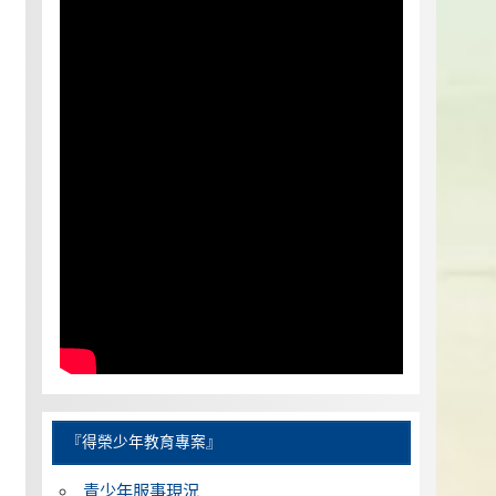
『得榮少年教育專案』
青少年服事現況