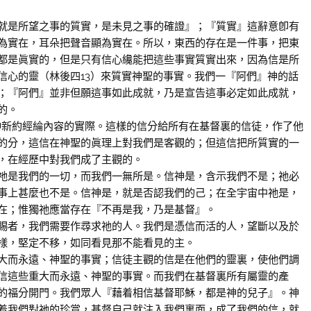
是所望之事的質實，是未見之事的確證』；『質實』這辭意卽有
為實在，耳朵把聲音顯為實在。所以，東西的存在是一件事，把東
都是眞實的，但是只有信心纔能把這些事實質實出來，因為信是所
信心的靈（林後四13）來質實神聖的事實。我們一『阿們』神的話
；『阿們』並非但願這事如此成就，乃是宣告這事必定如此成就，
的。
新約經綸內容的實際。這樣的信分給所有在基督裏的信徒，作了他
的分，這信在神聖的眞理上對我們是客觀的；但這信把所質實的一
，在經歷中對我們成了主觀的。
是我們的一切，而我們一無所是。信神是，含示我們不是；祂必
事上甚麼也不是。信神是，就是否認我們的己；在全宇宙中祂是，
在；惟獨祂應當存在『不再是我，乃是基督』。
者，我們需要作尋求祂的人。我們是憑信而活的人，望斷以及於
樣，堅定不移，如同看見那不能看見的主。
而永遠、神聖的事實；信徒主觀的信是在他們的靈裏，使他們調
信這些重大而永遠、神聖的事實。而我們在基督裏所有屬靈的產
的福分開門。我們眾人『藉着相信基督耶穌，都是神的兒子』。神
着我們對祂的珍賞，基督自己就注入我們裏面，成了我們的信，就