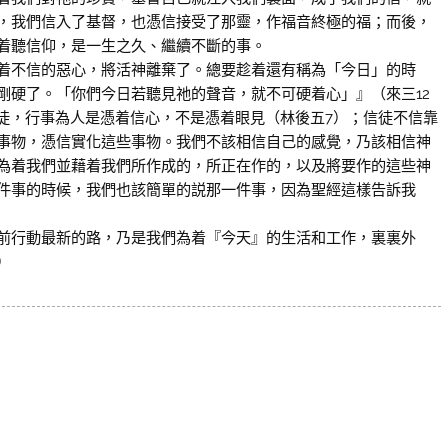
，我們信入了基督，也憑信接受了那靈，作福音終極的福；而後，
着聽信仰，是一生之久、繼續不斷的事。
不信的惡心，將活神離棄了。總要趁着還有稱為「今日」的時
剛硬了。「你們今日若聽見祂的聲音，就不可硬着心」』（來三12
信徒，行事為人是憑着信心，不是憑着眼見（林後五7）；信徒不信靠
事物，憑信實化這些事物。我們不該相信自己的感覺，乃該相信神
為着我們並藉着我們所作成的，所正在作的，以及將要作的這些神
件事的時候，我們也該簡單的説那一件事，因為聖經這樣告訴我
行動最新的路，乃是我們為着『今天』的生活和工作，裏裏外
）