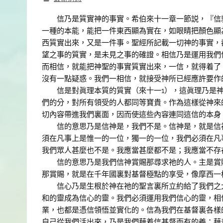
信乃是質實神的事實。希伯來十一章一節説，『信就
一種的本能，能把一件東西顯為實在，如眼睛把顏色顯
西質實出來，又是一件事。聖經所記載一切神的事實，
望之事的質實，是未見之事的確證。相信乃是運用我們
而相信，就能把神聖的事實質實出來，一信，就得着了
沒有一點疑惑。我們一相信，就接受神所已經應許要作
信是對眞理本質的質實（來十一1），這眞理乃是神
們的分，對所有領受的人都同等寶貴。作為這樣從神來
切內容帶進我們裏面，因而使這些內容連同這信的本身
信的意思乃是信神是，我們不是。信神是，就是信祂
須在凡事上是惟一的一位，獨一的一位，我們必須在凡
我們眾人甚麼也不是。我應當甚麼都不是；我應當不存
信的意思乃是我們信神賞賜那尋求祂的人。主是賞賜
那賞賜，就是在千年國裏對基督極點的享受，像摩西一
信心乃是生根於神在祂的聖言裏所立約給了我們之大
和的靈成為信心的靈。我們必須運用我們信心的靈，相
業，也都是憑信領悟並實化的。信為我們在基督裏各樣
自己從我們活出來，乃是我們藉着信基督而有的義；藉