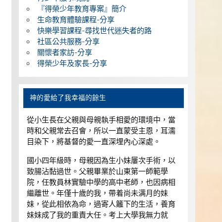
『得榮少年教育專案』簡介
生命教育體驗課程-分享
快樂學習課程-尋找世代迷失者的路
社區公共服務-分享
關懷者家訪-分享
得榮少年及家長-分享
神的愛給了我幸福的餘生
從小生長在父親與母親執手相愛的環境中，當
時和父親常去召會，所以一直蒙受主恩，耳濡
目染下，將基督的愛一直深埋內心深處。
國小四年級時，母親因為生小妹屢次手術，以
致腸沾黏過世。父親畢業於山東第一師範學
院，任教員林實驗中學的高中老師，也因病相
繼離世。年僅十歲的我，帶着尚未满月的妹
妹，從此相依為命，過寄人籬下的生活，養育
妹妹成了我的重責大任。考上大學我無力就