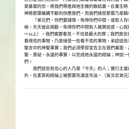
是基督的信，將我們帶進與祂生機的聯結裏。在重生時
神將那靈繼續不斷的供應我們，而我們接受那靈乃是藉
『弟兄們，你們要謹慎，免得你們中間，或有人存着
候，天天彼此相勸，免得你們中間有人被罪迷惑，心就
～14上）。我們需要看見，不信是最大的罪；我們是
看得見的事物，乃是接受一些看不見的事物，承認這些
聖言中的神聖事實；我們必須學習宣告主在我們裏面、
聖、奧祕、永遠的事實，以完成祂永遠的經綸；神説一
們。
我們這些有信心的人乃是『今天』的人；實行主當前
外、在素質和經綸上被那靈充滿並充溢。（吳文宏弟兄