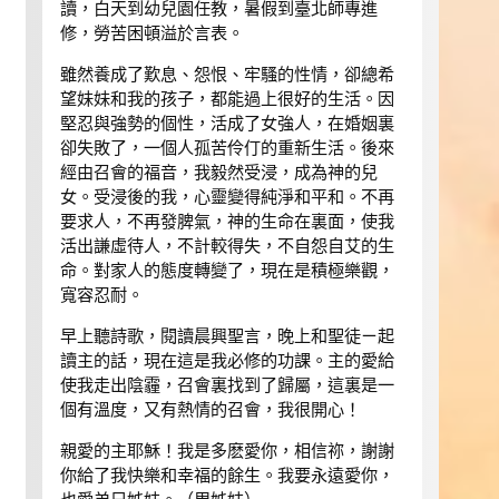
讀，白天到幼兒園任教，暑假到臺北師專進
修，勞苦困頓溢於言表。
雖然養成了歎息、怨恨、牢騷的性情，卻總希
望妹妹和我的孩子，都能過上很好的生活。因
堅忍與強勢的個性，活成了女強人，在婚姻裏
卻失敗了，一個人孤苦伶仃的重新生活。後來
經由召會的福音，我毅然受浸，成為神的兒
女。受浸後的我，心靈變得純淨和平和。不再
要求人，不再發脾氣，神的生命在裏面，使我
活出謙虛待人，不計較得失，不自怨自艾的生
命。對家人的態度轉變了，現在是積極樂觀，
寬容忍耐。
早上聽詩歌，閱讀晨興聖言，晚上和聖徒ㄧ起
讀主的話，現在這是我必修的功課。主的愛給
使我走出陰霾，召會裏找到了歸屬，這裏是一
個有溫度，又有熱情的召會，我很開心！
親愛的主耶穌！我是多麽愛你，相信祢，謝謝
你給了我快樂和幸福的餘生。我要永遠愛你，