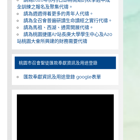
全訓練之報名及聚集代禱。
請為週週得着更多的青年人代禱。
請為全召會普遍研讀生命讀經之實行代禱。
請為馬祖、西湖、通霄開展代禱。
請為桃園捷運A7站長庚大學學生中心及A20
站桃園大會所興建的財務需要代禱
桃園巿召會聖徒匯款奉獻資訊及用途登錄
匯款奉獻資訊及用途登錄 google表單