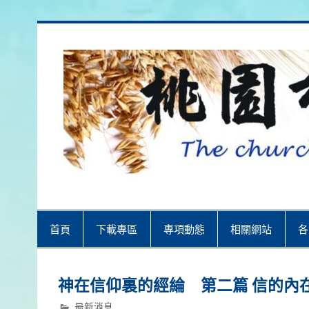
Skip
to
content
桃園市召會
桃園市召會The Church in Taoyuan 
首頁
下載專區
專項動態
相關網站
各
神在信仰裏的經綸 第二篇 信的內
最新消息