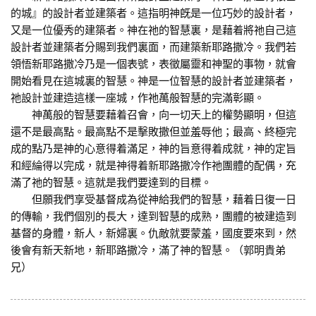
的城』的設計者並建築者。這指明神旣是一位巧妙的設計者，
又是一位優秀的建築者。神在祂的智慧裏，是藉着將祂自己這
設計者並建築者分賜到我們裏面，而建築新耶路撒冷。我們若
領悟新耶路撒冷乃是一個表號，表徵屬靈和神聖的事物，就會
開始看見在這城裏的智慧。神是一位智慧的設計者並建築者，
祂設計並建造這樣一座城，作祂萬般智慧的完滿彰顯。
神萬般的智慧要藉着召會，向一切天上的權勢顯明，但這
還不是最高點。最高點不是擊敗撒但並羞辱他；最高、終極完
成的點乃是神的心意得着滿足，神的旨意得着成就，神的定旨
和經綸得以完成，就是神得着新耶路撒冷作祂團體的配偶，充
滿了祂的智慧。這就是我們要達到的目標。
但願我們享受基督成為從神給我們的智慧，藉着日復一日
的傳輸，我們個別的長大，達到智慧的成熟，團體的被建造到
基督的身體，新人，新婦裏。仇敵就要蒙羞，國度要來到，然
後會有新天新地，新耶路撒冷，滿了神的智慧。（郭明貴弟
兄）