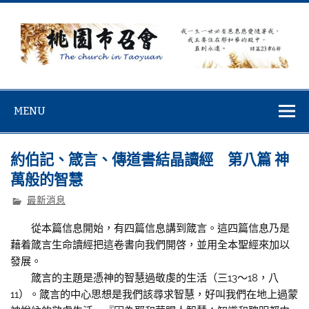
Skip
to
content
桃園市召會
桃園市召會The Church in Taoyuan City
MENU
約伯記、箴言、傳道書結晶讀經 第八篇 神
萬般的智慧
最新消息
從本篇信息開始，有四篇信息講到箴言。這四篇信息乃是
藉着箴言生命讀經把這卷書向我們開啓，並用全本聖經來加以
發展。
箴言的主題是憑神的智慧過敬虔的生活（三13～18，八
11）。箴言的中心思想是我們該尋求智慧，好叫我們在地上過蒙