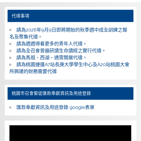
代禱事項
請為2026年9月9日即將開始的秋季週中成全訓練之報
名及聚集代禱。
請為週週得着更多的青年人代禱。
請為全召會普遍研讀生命讀經之實行代禱。
請為馬祖、西湖、通霄開展代禱。
請為桃園捷運A7站長庚大學學生中心及A20站桃園大會
所興建的財務需要代禱
桃園巿召會聖徒匯款奉獻資訊及用途登錄
匯款奉獻資訊及用途登錄 google表單