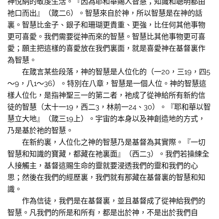
神悅納的敬虔生活。『因為耶和華賜人智慧；知識和聰明都由
祂口而出』（箴二6）。智慧來自於神，所以智慧是在神的話
裏。智慧比金子、銀子和珊瑚更貴重、更強，比任何其他事物
更可喜愛。我們需要從神而來的智慧。智慧比其他事物更可喜
愛；願主把這樣的喜愛放在我們裏面，就是喜愛神在基督裏作
為智慧。
在箴言某些段落，神的智慧是人位化的（一20，三19，四5
～9，八1～36）。特別在八章，智慧是一個人位。神的智慧這
樣人位化，是指神聖三一的第二者，祂成了從神給所有新約信
徒的智慧（太十一19，西二3，林前一24、30）。『耶和華以智
慧立大地』（箴三19上）。宇宙的本身以及神創造地的方式，
乃是基於祂的智慧。
在新約裏，人位化之神的智慧乃是基督為其實際。『一切
智慧和知識的寶藏，都藏在祂裏面』（西二3）。我們若操練全
人接觸主，基督這賜生命的靈就要浸透我們的靈和我們的心
思；然後在我們的經歷裏，我們就有那藏在基督裏的智慧和知
識。
作為信徒，我們是在基督裏，並且基督成了從神給我們的
智慧。凡我們的所是和所有，都是出於神，不是出於我們自