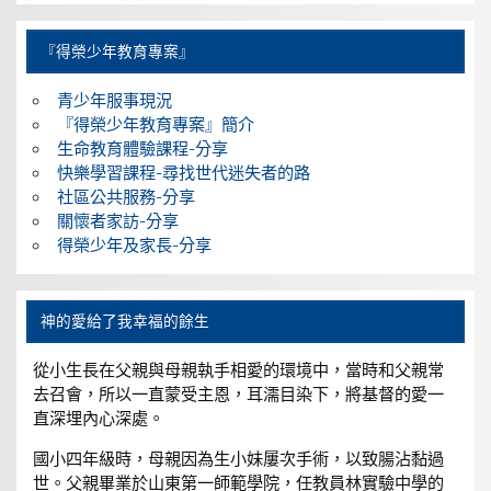
『得榮少年教育專案』
青少年服事現況
『得榮少年教育專案』簡介
生命教育體驗課程-分享
快樂學習課程-尋找世代迷失者的路
社區公共服務-分享
關懷者家訪-分享
得榮少年及家長-分享
神的愛給了我幸福的餘生
從小生長在父親與母親執手相愛的環境中，當時和父親常
去召會，所以一直蒙受主恩，耳濡目染下，將基督的愛一
直深埋內心深處。
國小四年級時，母親因為生小妹屢次手術，以致腸沾黏過
世。父親畢業於山東第一師範學院，任教員林實驗中學的