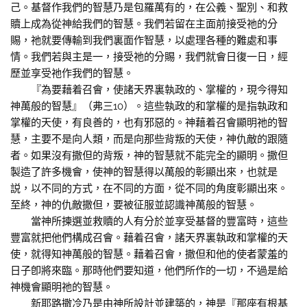
己。基督作我們的智慧乃是包羅萬有的，在公義、聖別、和救
贖上成為從神給我們的智慧。我們若留在主面前接受祂的分
賜，祂就要傳輸到我們裏面作智慧，以處理各種的難處和事
情。我們若與主是一，接受祂的分賜，我們就會日復一日，經
歷並享受祂作我們的智慧。
『為要藉着召會，使諸天界裏執政的、掌權的，現今得知
神萬般的智慧』（弗三10）。這些執政的和掌權的是指執政和
掌權的天使，有良善的，也有邪惡的。神藉着召會顯明祂的智
慧，主要不是向人類，而是向那些背叛的天使，神仇敵的跟隨
者。如果沒有撒但的背叛，神的智慧就不能完全的顯明。撒但
製造了許多機會，使神的智慧得以萬般的彰顯出來，也就是
説，以不同的方式，在不同的方面，從不同的角度彰顯出來。
至終，神的仇敵撒但，要被征服並認識神萬般的智慧。
當神所揀選並救贖的人有分於並享受基督的豐富時，這些
豐富就把他們構成召會。藉着召會，諸天界裏執政和掌權的天
使，就得知神萬般的智慧。藉着召會，撒但和他的使者蒙羞的
日子卽將來臨。那時他們要知道，他們所作的一切，不過是給
神機會顯明祂的智慧。
新耶路撒冷乃是由神所設計並建築的，神是『那座有根基