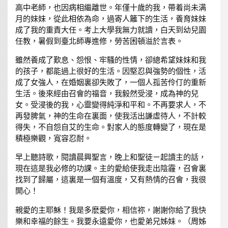
高中老師，也因病相繼離世。年僅十歲的我，帶着尚未满
月的妹妹，從此相依為命，過寄人籬下的生活，養育妹妹
成了我的重責大任。考上大學我無力就讀，白天到幼兒園
任教，暑假到臺北師專進修，勞苦困頓溢於言表。
雖然養成了歎息、怨恨、牢騷的性情，卻總希望妹妹和我
的孩子，都能過上很好的生活。因堅忍與強勢的個性，活
成了女強人，在婚姻裏卻失敗了，一個人孤苦伶仃的重新
生活。後來經由召會的福音，我毅然受浸，成為神的兒
女。受浸後的我，心靈變得純淨和平和。不再要求人，不
再發脾氣，神的生命在裏面，使我活出謙虛待人，不計較
得失，不自怨自艾的生命。對家人的態度轉變了，現在是
積極樂觀，寬容忍耐。
早上聽詩歌，閱讀晨興聖言，晚上和聖徒ㄧ起讀主的話，
現在這是我必修的功課。主的愛給使我走出陰霾，召會裏
找到了歸屬，這裏是一個有溫度，又有熱情的召會，我很
開心！
親愛的主耶穌！我是多麽愛你，相信祢，謝謝你給了我快
樂和幸福的餘生。我要永遠愛你，也愛弟兄姊妹。（周姊