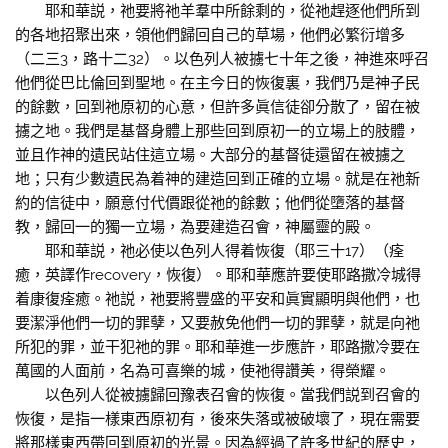
耶和華説，祂要將祂羊羣中所餘剩的，從祂趕逐他們所到
的各地招聚出來，領他們歸回自己的草場，他們必繁衍增多
（二三3，路十二32）。以色列人被擄七十年之後，神進來呼召
他們從巴比倫回到聖地。在主今日的恢復裏，我們乃是神子民
的餘數，回到祂原初的心意，但許多眞信徒卻分散了，留在被
擄之地。我們是基督身體上那些回到原初一的立場上的肢體，
並且作神的遺民站住這立場。大部分的基督徒還留在被擄之
地；只有少數遺民為着神的建造回到正確的立場。就是在祂新
約的信徒中，願意付代價跟從祂的餘數；他們從墮落的基督
教，歸回一的獨一立場，為要建造召會，神屬靈的殿。
耶和華説，祂必使以色列人得着恢復（耶三十17）（痊
癒，英譯作recovery，恢復）。耶和華應許要使耶路撒冷城得
着康復痊癒。祂説，祂要將豐盛的平安和眞實顯明與他們，也
要潔淨他們一切的罪孽，又要赦免他們一切的罪孽，就是向祂
所犯的罪，並干犯祂的罪。耶和華進一步應許，耶路撒冷要在
萬國的人面前，名為可喜樂的城，使祂得讚美，得榮耀。
以色列人從被擄歸回豫表召會的恢復。當我們説到召會的
恢復，是指一樣東西原初有，後來失落或被破壞了，現在需要
將那樣東西帶回到原初的光景。因為經過了許多世紀的歷史，