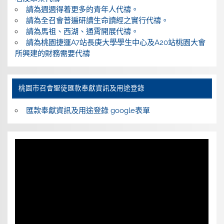
請為週週得着更多的青年人代禱。
請為全召會普遍研讀生命讀經之實行代禱。
請為馬祖、西湖、通霄開展代禱。
請為桃園捷運A7站長庚大學學生中心及A20站桃園大會
所興建的財務需要代禱
桃園巿召會聖徒匯款奉獻資訊及用途登錄
匯款奉獻資訊及用途登錄 google表單