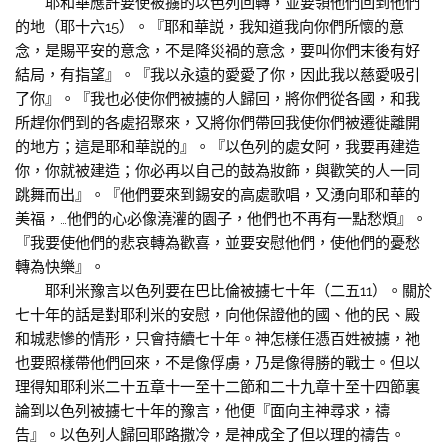
耶和華應許要使被擄的以色列回轉，並要領他們回到他們
的地（耶十六15）。『耶和華説，我知道我向你們所懷的意
念，是賜平安的意念，不是降災禍的意念，要叫你們末後有好
結局，有指望』。『我以永遠的愛愛了你，因此我以慈愛吸引
了你』。『我也必使你們被擄的人歸回，將你們從各國，和我
所趕你們到的各處招聚來，又將你們帶回我使你們被遷徙離開
的地方；這是耶和華説的』。『以色列的處女阿，我要再建造
你，你就被建造；你必再以自己的鼓為妝飾，與歡笑的人一同
跳舞而出』。『他們要來到錫安的高處歌唱，又湧向耶和華的
美福，…他們的心必像澆灌的園子，他們也不再有一點愁煩』。
『我要使他們的悲哀轉為歡喜，並要安慰他們，使他們的憂愁
轉為快樂』。
耶利米豫言以色列要在巴比倫被擄七十年（二五11）。關於
七十年的話是對耶利米的安慰，向他保證他的國、他的民、殿
和城悲慘的情形，只會持續七十年。神怎樣任憑百姓被擄，祂
也要照樣帶他們回來，不是像俘虜，乃是像得勝的戰士。但以
理得知耶利米二十五章十一至十二節和二十九章十至十四節裏
論到以色列被擄七十年的豫言，他便『面向主神尋求，禱
告』。以色列人歸回耶路撒冷，是神成全了但以理的禱告。