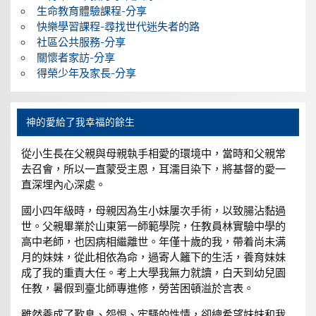
生命教育體驗課程-分享
快樂學習課程-尋找世代迷失者的路
社區公共服務-分享
關懷者家訪-分享
得榮少年及家長-分享
神的愛給了我幸福的餘生
從小生長在父親與母親執手相愛的環境中，當時和父親常
去召會，所以一直蒙受主恩，耳濡目染下，將基督的愛一
直深埋內心深處。
國小四年級時，母親因為生小妹屢次手術，以致腸沾黏過
世。父親畢業於山東第一師範學院，任教員林實驗中學的
高中老師，也因病相繼離世。年僅十歲的我，帶着尚未满
月的妹妹，從此相依為命，過寄人籬下的生活，養育妹妹
成了我的重責大任。考上大學我無力就讀，白天到幼兒園
任教，暑假到臺北師專進修，勞苦困頓溢於言表。
雖然養成了歎息、怨恨、牢騷的性情，卻總希望妹妹和我