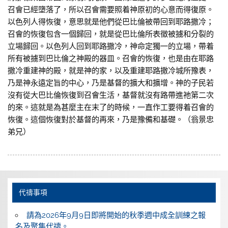
召會已經墮落了，所以召會需要照着神原初的心意而得復原。
以色列人得恢復，意思就是他們從巴比倫被帶回到耶路撒冷；
召會的恢復包含一個歸回，就是從巴比倫所表徵被擄和分裂的
立場歸回。以色列人回到耶路撒冷，神命定獨一的立場，帶着
所有被擄到巴比倫之神殿的器皿。召會的恢復，也是由在耶路
撒冷重建神的殿，就是神的家，以及重建耶路撒冷城所豫表，
乃是神永遠定旨的中心，乃是基督的擴大和擴增。神的子民若
沒有從大巴比倫恢復到召會生活，基督就沒有路帶進祂第二次
的來。這就是為甚麼主在末了的時候，一直作工要得着召會的
恢復。這個恢復對於基督的再來，乃是豫備和基礎。（翁景忠
弟兄）
代禱事項
請為2026年9月9日即將開始的秋季週中成全訓練之報
名及聚集代禱。