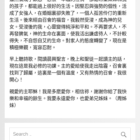
的孩子，都能過上很好的生活。因堅忍與強勢的個性，活
成了女強人，在婚姻裏卻失敗了，一個人孤苦伶仃的重新
生活。後來經由召會的福音，我毅然受浸，成為神的兒
女。受浸後的我，心靈變得純淨和平和。不再要求人，不
再發脾氣，神的生命在裏面，使我活出謙虛待人，不計較
得失，不自怨自艾的生命。對家人的態度轉變了，現在是
積極樂觀，寬容忍耐。
早上聽詩歌，閱讀晨興聖言，晚上和聖徒ㄧ起讀主的話，
現在這是我必修的功課。主的愛給使我走出陰霾，召會裏
找到了歸屬，這裏是一個有溫度，又有熱情的召會，我很
開心！
親愛的主耶穌！我是多麽愛你，相信祢，謝謝你給了我快
樂和幸福的餘生。我要永遠愛你，也愛弟兄姊妹。（周姊
妹）