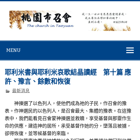
Skip
to
content
桃園市召會
桃園市召會The Church in Taoyuan City
MENU
耶利米書與耶利米哀歌結晶讀經 第十篇 應
許、豫言、餘數和恢復
最新消息
神揀選了以色列人，使他們成為祂的子民，作召會的豫
表。作神選民的以色列人，是召會最大、集體的豫表。在這豫
表中，我們能看見召會蒙神揀選並救贖，享受基督與那靈作生
命的供應，建造神的居所，承受基督作她的分，墮落且被擄，
卻得恢復，並等候基督的來臨。