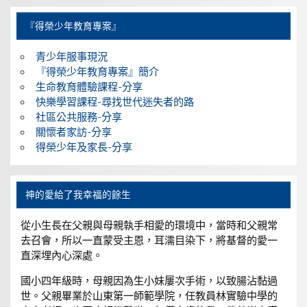
『得榮少年教育專案』
青少年服事現況
『得榮少年教育專案』簡介
生命教育體驗課程-分享
快樂學習課程-尋找世代迷失者的路
社區公共服務-分享
關懷者家訪-分享
得榮少年及家長-分享
神的愛給了我幸福的餘生
從小生長在父親與母親執手相愛的環境中，當時和父親常
去召會，所以一直蒙受主恩，耳濡目染下，將基督的愛一
直深埋內心深處。
國小四年級時，母親因為生小妹屢次手術，以致腸沾黏過
世。父親畢業於山東第一師範學院，任教員林實驗中學的