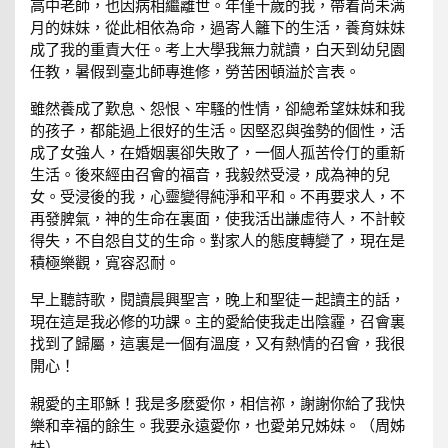
高中老師，也因病相繼離世。年僅十歲的我，帶着尚未满
月的妹妹，從此相依為命，過寄人籬下的生活，養育妹妹
成了我的重責大任。考上大學我無力就讀，白天到幼兒園
任教，暑假到臺北師專進修，勞苦困頓溢於言表。
雖然養成了歎息、怨恨、牢騷的性情，卻總希望妹妹和我
的孩子，都能過上很好的生活。因堅忍與強勢的個性，活
成了女強人，在婚姻裏卻失敗了，一個人孤苦伶仃的重新
生活。後來經由召會的福音，我毅然受浸，成為神的兒
女。受浸後的我，心靈變得純淨和平和。不再要求人，不
再發脾氣，神的生命在裏面，使我活出謙虛待人，不計較
得失，不自怨自艾的生命。對家人的態度轉變了，現在是
積極樂觀，寬容忍耐。
早上聽詩歌，閱讀晨興聖言，晚上和聖徒ㄧ起讀主的話，
現在這是我必修的功課。主的愛給使我走出陰霾，召會裏
找到了歸屬，這裏是一個有溫度，又有熱情的召會，我很
開心！
親愛的主耶穌！我是多麽愛你，相信祢，謝謝你給了我快
樂和幸福的餘生。我要永遠愛你，也愛弟兄姊妹。（周姊
妹）