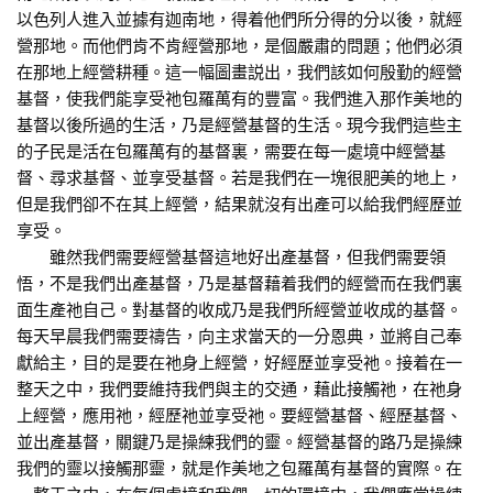
以色列人進入並據有迦南地，得着他們所分得的分以後，就經
營那地。而他們肯不肯經營那地，是個嚴肅的問題；他們必須
在那地上經營耕種。這一幅圖畫説出，我們該如何殷勤的經營
基督，使我們能享受祂包羅萬有的豐富。我們進入那作美地的
基督以後所過的生活，乃是經營基督的生活。現今我們這些主
的子民是活在包羅萬有的基督裏，需要在每一處境中經營基
督、尋求基督、並享受基督。若是我們在一塊很肥美的地上，
但是我們卻不在其上經營，結果就沒有出產可以給我們經歷並
享受。
雖然我們需要經營基督這地好出產基督，但我們需要領
悟，不是我們出產基督，乃是基督藉着我們的經營而在我們裏
面生產祂自己。對基督的收成乃是我們所經營並收成的基督。
每天早晨我們需要禱告，向主求當天的一分恩典，並將自己奉
獻給主，目的是要在祂身上經營，好經歷並享受祂。接着在一
整天之中，我們要維持我們與主的交通，藉此接觸祂，在祂身
上經營，應用祂，經歷祂並享受祂。要經營基督、經歷基督、
並出產基督，關鍵乃是操練我們的靈。經營基督的路乃是操練
我們的靈以接觸那靈，就是作美地之包羅萬有基督的實際。在