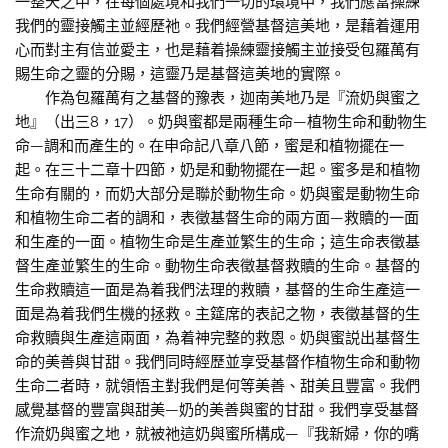
一整天之中，在每個處境和我們一切的環境中，我們應當操練
我們的靈接觸主並經歷祂。我們經營基督這美地，是藉着運用
心而對主有信並愛主，也是藉着操練靈接觸主並接受包羅萬有
賜生命之靈的分賜，這靈乃是基督這美地的實際。
作為包羅萬有之基督的豫表，迦南美地乃是『流奶與蜜之
地』（出三8，17）。奶與蜜都是兩種生命—植物生命和動物生
命—調和而產生的。在申命記八章八節，蜜是和植物擺在一
起。在三十二章十四節，奶是和動物擺在一起。蜜多是和植物
生命有關的，而奶大部分是聯於動物生命。奶與蜜是動物生命
和植物生命二者的調和，表徵基督生命的兩方面—救贖的一面
和生產的一面。植物生命是生產並繁生的生命；這生命表徵基
督生產並繁生的生命。動物生命表徵基督救贖的生命。基督的
生命救贖這一面是為着我們法理的救贖，基督的生命生產這一
面是為着我們生機的拯救。主筵席的表記之物，表徵基督的生
命救贖與生產這兩面，為着神完整的救恩。奶與蜜説出基督生
命的美善與甘甜。我們同時經歷並享受基督作植物生命和動物
生命二者時，就領悟主對我們是何等美善、甜美且豐富。我們
感覺基督的豐富與甜美—奶的美善與蜜的甘甜。我們享受基督
作流奶與蜜之地，就被祂這奶與蜜所構成—『我新婦，你的嘴