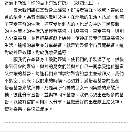
脣滴下新蜜；你的舌下有蜜有奶』（歌四11上）。
每天我們該在基督身上經營，好得着富餘、收成，帶到召
會的聚會，為着團體的敬拜父神。在那地的生活，乃是一個滿
了享受基督的生活；這享受是個人的，也是與神的子民集體
的。在美地的生活乃是經營基督、出產基督、享受基督、與別
人分享基督、並且把基督獻上給神，使神能與我們同享基督的
生活。這樣的享受並分享基督，就是對整個宇宙展覽基督。這
對於神是敬拜，對於仇敵是羞辱。
願我們在基督身上殷勤經營，使我們的手裝滿了祂，然後
來到召會的聚會，與神的兒女們並與神自己一同享受這位豐富
又榮耀的基督。每逢我們來到擘餅聚會記念主並敬拜父，我們
不該空手而來；我們來的時候，必須雙手滿帶着基督的出產。
帶着基督來敬拜神，乃是與所有神的兒女一同集體的來敬拜
祂，彼此分享基督，並與神同享基督。我們必須出產彀多的基
督，以致有富餘可與別人分享，且把最好的出產獻上給父神，
使祂喜樂、喜悦並滿足。