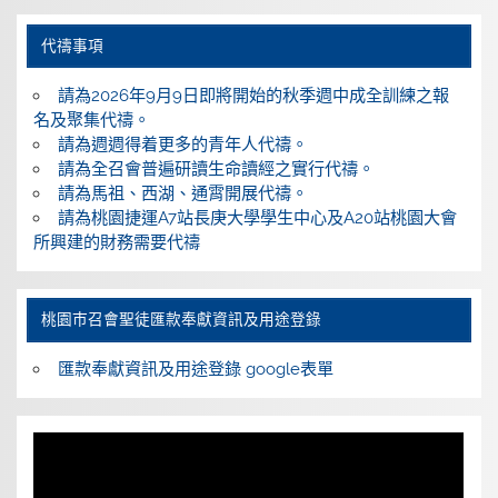
代禱事項
請為2026年9月9日即將開始的秋季週中成全訓練之報
名及聚集代禱。
請為週週得着更多的青年人代禱。
請為全召會普遍研讀生命讀經之實行代禱。
請為馬祖、西湖、通霄開展代禱。
請為桃園捷運A7站長庚大學學生中心及A20站桃園大會
所興建的財務需要代禱
桃園巿召會聖徒匯款奉獻資訊及用途登錄
匯款奉獻資訊及用途登錄 google表單