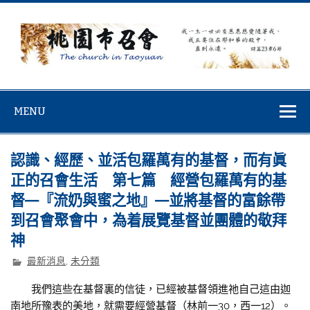
Skip
to
content
桃園市召會
桃園市召會The Church in Taoyuan City
MENU
認識、經歷、並活包羅萬有的基督，而有眞
正的召會生活 第七篇 經營包羅萬有的基
督—『流奶與蜜之地』—並將基督的富餘帶
到召會聚會中，為着展覽基督並團體的敬拜
神
最新消息
,
未分類
我們這些在基督裏的信徒，已經被基督領進祂自己這由迦
南地所豫表的美地，就需要經營基督（林前一30，西一12）。