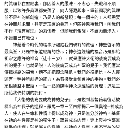
的眞理都在聖經裏，卻因着人的愚昧、不忠心、失職和不順
服，以致許多眞理都失落了，向人隱藏起來。重新顯現的眞理
並不是神的新創造，乃是人的新發現；每一個主的工人都需要
在神面前求問，甚麼是現有的眞理。但願神恩待我們，叫我們
不作『現有眞理』的落伍者；但願我們儆醒，不讓肉體滲入，
不讓自己有地位。
神藉着今時代的職事所賜給我們現有的眞理，神聖啓示的
最高峯，乃是神永遠經綸的啓示；神永遠經綸的福音乃是那給
祖宗之應許的福音（徒十三32），就是應許大衞的後裔要成為
神的兒子，也就是説，人的後裔要成為神聖的兒子。我們應當
傳揚拔高的福音，絕不能把觀念降低。我們必須相信，在人裏
頭有一種神所創造的能力，為着接受並領會神的事物。我們必
須根據整本聖經，一點一點的陳明神永遠經綸的眞理；這是主
所給我們特別的託付。
『大衞的後裔要成為神的兒子』，是説到基督藉着復活被
標出為神長子的過程。羅馬一章三至四節揭示一個奧祕─神成為
人，使人在生命和性情上得以成為神，只是無分於神格。基督
在祂的神性裏是神的獨生子，藉着成為肉體，穿上與神性毫無
關係的肉體，就是屬人的性情；在祂的人性裏，祂不是神的兒