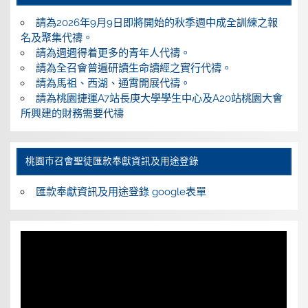
請為2026年9月9日即將開始的秋季週中成全訓練之報
名及聚集代禱。
請為週週得着更多的青年人代禱。
請為全召會普遍研讀生命讀經之實行代禱。
請為馬祖、西湖、通霄開展代禱。
請為桃園捷運A7站長庚大學學生中心及A20站桃園大會
所興建的財務需要代禱
桃園巿召會聖徒匯款奉獻資訊及用途登錄
匯款奉獻資訊及用途登錄 google表單