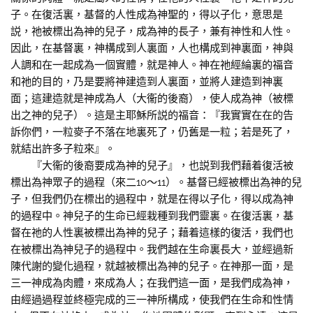
子。在復活裏，基督的人性成為神聖的，得以子化，意思是
説，祂被標出為神的兒子，成為神的長子，兼有神性和人性。
因此，在基督裏，神構成到人裏面，人也構成到神裏面，神與
人調和在一起成為一個實體，就是神人。神在祂經綸裏的福音
和祂的目的，乃是要將神建造到人裏面，並將人建造到神裏
面；這建造就是神成為人（大衞的後裔），使人成為神（被標
出之神的兒子）。這是主耶穌所説的福音：『我實實在在的告
訴你們，一粒麥子不落在地裏死了，仍舊是一粒；若是死了，
就結出許多子粒來』。
『大衞的後裔要成為神的兒子』，也説到我們藉着復活被
標出為神眾子的過程（來二10～11）。基督已經被標出為神的兒
子，但我們仍在標出的過程中，就是在得以子化，得以成為神
的過程中。神兒子的生命已經栽種到我們靈裏。在復活裏，基
督在祂的人性裏被標出為神的兒子；藉着這樣的復活，我們也
在被標出為神兒子的過程中。我們越在生命裏長大，並經過新
陳代謝的變化過程，就越被標出為神的兒子。在神那一面，是
三一神成為肉體，來成為人；在我們這一面，是我們成為神，
由經過過程並終極完成的三一神所構成，使我們在生命和性情