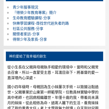
青少年服事現況
『得榮少年教育專案』簡介
生命教育體驗課程-分享
快樂學習課程-尋找世代迷失者的路
社區公共服務-分享
關懷者家訪-分享
得榮少年及家長-分享
神的愛給了我幸福的餘生
從小生長在父親與母親執手相愛的環境中，當時和父親常
去召會，所以一直蒙受主恩，耳濡目染下，將基督的愛一
直深埋內心深處。
國小四年級時，母親因為生小妹屢次手術，以致腸沾黏過
世。父親畢業於山東第一師範學院，任教員林實驗中學的
高中老師，也因病相繼離世。年僅十歲的我，帶着尚未满
月的妹妹，從此相依為命，過寄人籬下的生活，養育妹妹
成了我的重責大任。考上大學我無力就讀，白天到幼兒園