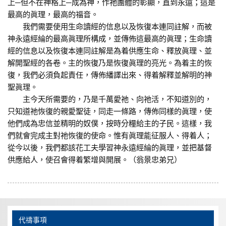
上─但不在神格上─成為神，作祂團體的彰顯，直到永遠；這是
最高的眞理，最高的福音。
我們需要使用生命讀經的信息以及恢復本連同註解，而被
神永遠經綸的最高眞理所構成，並傳佈這最高的眞理；生命讀
經的信息以及恢復本連同註解是為着供應生命、釋放眞理、並
解開聖經的各卷。主的恢復乃是恢復眞理的亮光。為着主的恢
復，我們必須負起責任，傳佈繙譯出來、得着解釋並解明的神
聖眞理。
主今天所需要的，乃是千萬愛祂、向祂活，不知道別的，
只知道祂恢復的親愛聖徒，同走一條路，傳佈同樣的眞理，使
他們成為忠信並精明的奴僕，按時分糧給主的子民。這樣，我
們就會完成主對祂恢復的使命。惟有眞理能征服人、得着人；
從今以後，我們都該花工夫學習神永遠經綸的眞理，並把基督
供應給人，使召會得着繁增與開展。（翁景忠弟兄）
代禱事項