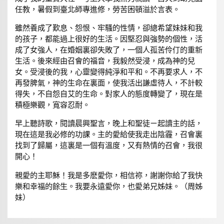
任教，暑假到臺北師專進修，勞苦困頓溢於言表。
雖然養成了歎息、怨恨、牢騷的性情，卻總希望妹妹和我
的孩子，都能過上很好的生活。因堅忍與強勢的個性，活
成了女強人，在婚姻裏卻失敗了，一個人孤苦伶仃的重新
生活。後來經由召會的福音，我毅然受浸，成為神的兒
女。受浸後的我，心靈變得純淨和平和。不再要求人，不
再發脾氣，神的生命在裏面，使我活出謙虛待人，不計較
得失，不自怨自艾的生命。對家人的態度轉變了，現在是
積極樂觀，寬容忍耐。
早上聽詩歌，閱讀晨興聖言，晚上和聖徒ㄧ起讀主的話，
現在這是我必修的功課。主的愛給使我走出陰霾，召會裏
找到了歸屬，這裏是一個有溫度，又有熱情的召會，我很
開心！
親愛的主耶穌！我是多麽愛你，相信祢，謝謝你給了我快
樂和幸福的餘生。我要永遠愛你，也愛弟兄姊妹。（周姊
妹）