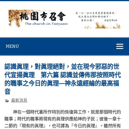
Skip
to
content
桃園市召會
桃園市召會The Church in Taoyuan City
MENU
認識眞理，對眞理絕對，並在現今邪惡的世
代宣揚眞理 第六篇 認識並傳佈那按照時代
的職事之今日的眞理—神永遠經綸的最高福
音
最新消息
神在一個時代裏所作特別的恢復與工作，就是那個時代的
職事；時代的職事將現有的眞理供應給神的子民；彼後一章十
二節的『現有的眞理』，也可譯為『今日的眞理』。雖然所有