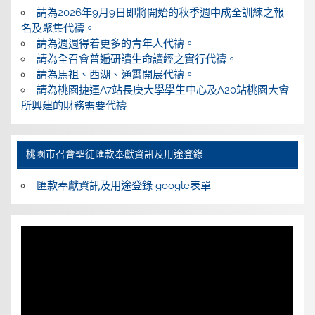
請為2026年9月9日即將開始的秋季週中成全訓練之報
名及聚集代禱。
請為週週得着更多的青年人代禱。
請為全召會普遍研讀生命讀經之實行代禱。
請為馬祖、西湖、通霄開展代禱。
請為桃園捷運A7站長庚大學學生中心及A20站桃園大會
所興建的財務需要代禱
桃園巿召會聖徒匯款奉獻資訊及用途登錄
匯款奉獻資訊及用途登錄 google表單