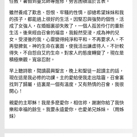
任教，暑假到臺北師專進修，勞苦困頓溢於言表。
雖然養成了歎息、怨恨、牢騷的性情，卻總希望妹妹和我
的孩子，都能過上很好的生活。因堅忍與強勢的個性，活
成了女強人，在婚姻裏卻失敗了，一個人孤苦伶仃的重新
生活。後來經由召會的福音，我毅然受浸，成為神的兒
女。受浸後的我，心靈變得純淨和平和。不再要求人，不
再發脾氣，神的生命在裏面，使我活出謙虛待人，不計較
得失，不自怨自艾的生命。對家人的態度轉變了，現在是
積極樂觀，寬容忍耐。
早上聽詩歌，閱讀晨興聖言，晚上和聖徒ㄧ起讀主的話，
現在這是我必修的功課。主的愛給使我走出陰霾，召會裏
找到了歸屬，這裏是一個有溫度，又有熱情的召會，我很
開心！
親愛的主耶穌！我是多麽愛你，相信祢，謝謝你給了我快
樂和幸福的餘生。我要永遠愛你，也愛弟兄姊妹。（周姊
妹）