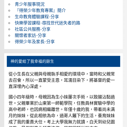
青少年服事現況
『得榮少年教育專案』簡介
生命教育體驗課程-分享
快樂學習課程-尋找世代迷失者的路
社區公共服務-分享
關懷者家訪-分享
得榮少年及家長-分享
神的愛給了我幸福的餘生
從小生長在父親與母親執手相愛的環境中，當時和父親常
去召會，所以一直蒙受主恩，耳濡目染下，將基督的愛一
直深埋內心深處。
國小四年級時，母親因為生小妹屢次手術，以致腸沾黏過
世。父親畢業於山東第一師範學院，任教員林實驗中學的
高中老師，也因病相繼離世。年僅十歲的我，帶着尚未满
月的妹妹，從此相依為命，過寄人籬下的生活，養育妹妹
成了我的重責大任。考上大學我無力就讀，白天到幼兒園