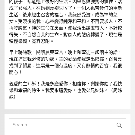
的孩子，都能過上很好的生活。因堅忍與強勢的個性，活
成了女強人，在婚姻裏卻失敗了，一個人孤苦伶仃的重新
生活。後來經由召會的福音，我毅然受浸，成為神的兒
女。受浸後的我，心靈變得純淨和平和。不再要求人，不
再發脾氣，神的生命在裏面，使我活出謙虛待人，不計較
得失，不自怨自艾的生命。對家人的態度轉變了，現在是
積極樂觀，寬容忍耐。
早上聽詩歌，閱讀晨興聖言，晚上和聖徒ㄧ起讀主的話，
現在這是我必修的功課。主的愛給使我走出陰霾，召會裏
找到了歸屬，這裏是一個有溫度，又有熱情的召會，我很
開心！
親愛的主耶穌！我是多麽愛你，相信祢，謝謝你給了我快
樂和幸福的餘生。我要永遠愛你，也愛弟兄姊妹。（周姊
妹）