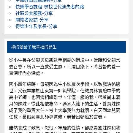
生命教育體驗課程-分享
快樂學習課程-尋找世代迷失者的路
社區公共服務-分享
關懷者家訪-分享
得榮少年及家長-分享
神的愛給了我幸福的餘生
從小生長在父親與母親執手相愛的環境中，當時和父親常
去召會，所以一直蒙受主恩，耳濡目染下，將基督的愛一
直深埋內心深處。
國小四年級時，母親因為生小妹屢次手術，以致腸沾黏過
世。父親畢業於山東第一師範學院，任教員林實驗中學的
高中老師，也因病相繼離世。年僅十歲的我，帶着尚未满
月的妹妹，從此相依為命，過寄人籬下的生活，養育妹妹
成了我的重責大任。考上大學我無力就讀，白天到幼兒園
任教，暑假到臺北師專進修，勞苦困頓溢於言表。
雖然養成了歎息、怨恨、牢騷的性情，卻總希望妹妹和我