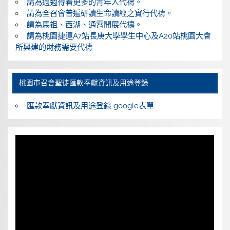
請為週週得着更多的青年人代禱。
請為全召會普遍研讀生命讀經之實行代禱。
請為馬祖、西湖、通霄開展代禱。
請為桃園捷運A7站長庚大學學生中心及A20站桃園大會
所興建的財務需要代禱
桃園巿召會聖徒匯款奉獻資訊及用途登錄
匯款奉獻資訊及用途登錄 google表單