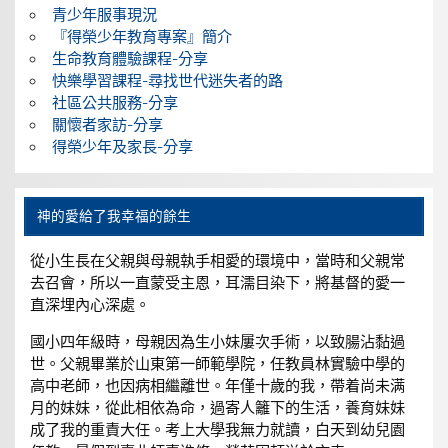
青少年服事現況
『得榮少年教育專案』簡介
生命教育體驗課程-分享
快樂學習課程-尋找世代迷失者的路
社區公共服務-分享
關懷者家訪-分享
得榮少年及家長-分享
神的愛給了我幸福的餘生
從小生長在父親與母親執手相愛的環境中，當時和父親常
去召會，所以一直蒙受主恩，耳濡目染下，將基督的愛一
直深埋內心深處。
國小四年級時，母親因為生小妹屢次手術，以致腸沾黏過
世。父親畢業於山東第一師範學院，任教員林實驗中學的
高中老師，也因病相繼離世。年僅十歲的我，帶着尚未满
月的妹妹，從此相依為命，過寄人籬下的生活，養育妹妹
成了我的重責大任。考上大學我無力就讀，白天到幼兒園