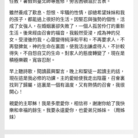
任教，暑假到臺北師專進修，勞苦困頓溢於言表。
雖然養成了歎息、怨恨、牢騷的性情，卻總希望妹妹和我
的孩子，都能過上很好的生活。因堅忍與強勢的個性，活
成了女強人，在婚姻裏卻失敗了，一個人孤苦伶仃的重新
生活。後來經由召會的福音，我毅然受浸，成為神的兒
女。受浸後的我，心靈變得純淨和平和。不再要求人，不
再發脾氣，神的生命在裏面，使我活出謙虛待人，不計較
得失，不自怨自艾的生命。對家人的態度轉變了，現在是
積極樂觀，寬容忍耐。
早上聽詩歌，閱讀晨興聖言，晚上和聖徒ㄧ起讀主的話，
現在這是我必修的功課。主的愛給使我走出陰霾，召會裏
找到了歸屬，這裏是一個有溫度，又有熱情的召會，我很
開心！
親愛的主耶穌！我是多麽愛你，相信祢，謝謝你給了我快
樂和幸福的餘生。我要永遠愛你，也愛弟兄姊妹。（周姊
妹）