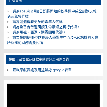
代禱事項
請為2026年9月9日即將開始的秋季週中成全訓練之報
名及聚集代禱。
請為週週得着更多的青年人代禱。
請為全召會普遍研讀生命讀經之實行代禱。
請為馬祖、西湖、通霄開展代禱。
請為桃園捷運A7站長庚大學學生中心及A20站桃園大會
所興建的財務需要代禱
桃園巿召會聖徒匯款奉獻資訊及用途登錄
匯款奉獻資訊及用途登錄 google表單