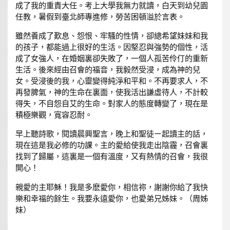
成了我的重責大任。考上大學我無力就讀，白天到幼兒園
任教，暑假到臺北師專進修，勞苦困頓溢於言表。
雖然養成了歎息、怨恨、牢騷的性情，卻總希望妹妹和我
的孩子，都能過上很好的生活。因堅忍與強勢的個性，活
成了女強人，在婚姻裏卻失敗了，一個人孤苦伶仃的重新
生活。後來經由召會的福音，我毅然受浸，成為神的兒
女。受浸後的我，心靈變得純淨和平和。不再要求人，不
再發脾氣，神的生命在裏面，使我活出謙虛待人，不計較
得失，不自怨自艾的生命。對家人的態度轉變了，現在是
積極樂觀，寬容忍耐。
早上聽詩歌，閱讀晨興聖言，晚上和聖徒ㄧ起讀主的話，
現在這是我必修的功課。主的愛給使我走出陰霾，召會裏
找到了歸屬，這裏是一個有溫度，又有熱情的召會，我很
開心！
親愛的主耶穌！我是多麽愛你，相信祢，謝謝你給了我快
樂和幸福的餘生。我要永遠愛你，也愛弟兄姊妹。（周姊
妹）