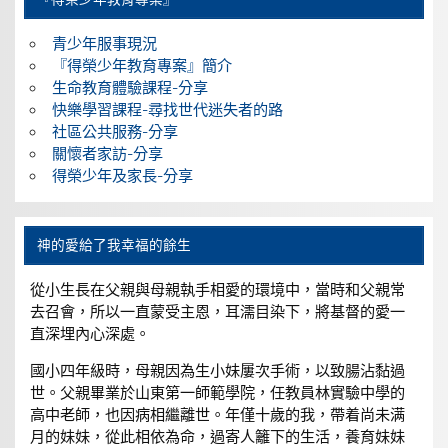
青少年服事現況
『得榮少年教育專案』簡介
生命教育體驗課程-分享
快樂學習課程-尋找世代迷失者的路
社區公共服務-分享
關懷者家訪-分享
得榮少年及家長-分享
神的愛給了我幸福的餘生
從小生長在父親與母親執手相愛的環境中，當時和父親常
去召會，所以一直蒙受主恩，耳濡目染下，將基督的愛一
直深埋內心深處。
國小四年級時，母親因為生小妹屢次手術，以致腸沾黏過
世。父親畢業於山東第一師範學院，任教員林實驗中學的
高中老師，也因病相繼離世。年僅十歲的我，帶着尚未满
月的妹妹，從此相依為命，過寄人籬下的生活，養育妹妹