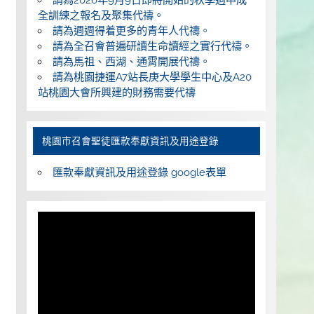
全訓練之報名及聚集代禱。
請為週週得着更多的青年人代禱。
請為全召會普遍研讀生命讀經之實行代禱。
請為馬祖、西湖、通霄開展代禱。
請為桃園捷運A7站長庚大學學生中心及A20
站桃園大會所興建的財務需要代禱
桃園巿召會聖徒匯款奉獻資訊及用途登錄
匯款奉獻資訊及用途登錄 google表單