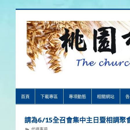
Skip
to
content
桃園市召會
桃園市召會The Church in Taoyuan 
首頁
下載專區
專項動態
相關網站
各
請為6/15全召會集中主日暨相調聚
代禱事項