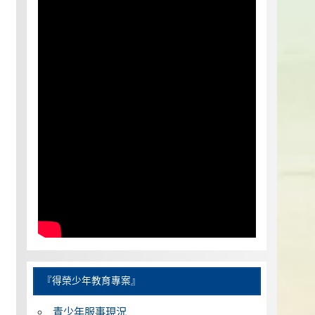
『得榮少年教育專案』
青少年服事現況