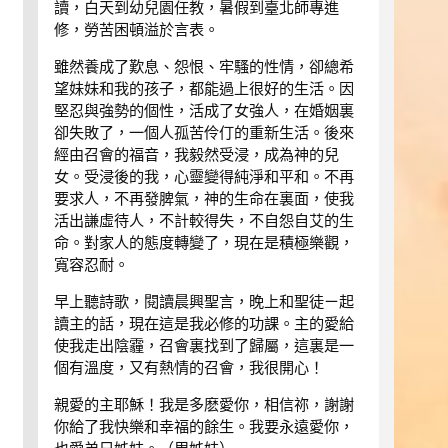
讀，白天到幼兒園任教，暑假到臺北師專進
修，勞苦困頓溢於言表。
雖然養成了歎息、怨恨、牢騷的性情，卻總希
望妹妹和我的孩子，都能過上很好的生活。因
堅忍與強勢的個性，活成了女強人，在婚姻裏
卻失敗了，一個人孤苦伶仃的重新生活。後來
經由召會的福音，我毅然受浸，成為神的兒
女。受浸後的我，心靈變得純淨和平和。不再
要求人，不再發脾氣，神的生命在裏面，使我
活出謙虛待人，不計較得失，不自怨自艾的生
命。對家人的態度轉變了，現在是積極樂觀，
寬容忍耐。
早上聽詩歌，閱讀晨興聖言，晚上和聖徒ㄧ起
讀主的話，現在這是我必修的功課。主的愛給
使我走出陰霾，召會裏找到了歸屬，這裏是一
個有溫度，又有熱情的召會，我很開心！
親愛的主耶穌！我是多麽愛你，相信祢，謝謝
你給了我快樂和幸福的餘生。我要永遠愛你，