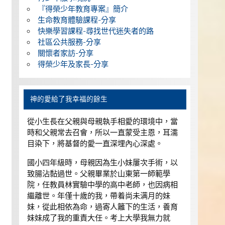
『得榮少年教育專案』簡介
生命教育體驗課程-分享
快樂學習課程-尋找世代迷失者的路
社區公共服務-分享
關懷者家訪-分享
得榮少年及家長-分享
神的愛給了我幸福的餘生
從小生長在父親與母親執手相愛的環境中，當
時和父親常去召會，所以一直蒙受主恩，耳濡
目染下，將基督的愛一直深埋內心深處。
國小四年級時，母親因為生小妹屢次手術，以
致腸沾黏過世。父親畢業於山東第一師範學
院，任教員林實驗中學的高中老師，也因病相
繼離世。年僅十歲的我，帶着尚未满月的妹
妹，從此相依為命，過寄人籬下的生活，養育
妹妹成了我的重責大任。考上大學我無力就