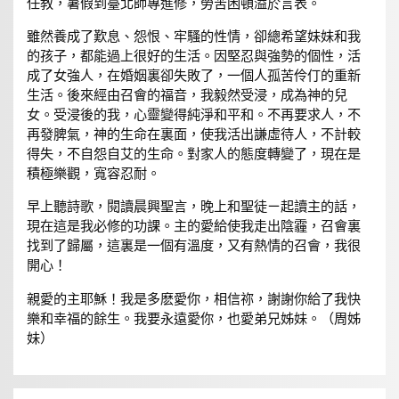
任教，暑假到臺北師專進修，勞苦困頓溢於言表。
雖然養成了歎息、怨恨、牢騷的性情，卻總希望妹妹和我
的孩子，都能過上很好的生活。因堅忍與強勢的個性，活
成了女強人，在婚姻裏卻失敗了，一個人孤苦伶仃的重新
生活。後來經由召會的福音，我毅然受浸，成為神的兒
女。受浸後的我，心靈變得純淨和平和。不再要求人，不
再發脾氣，神的生命在裏面，使我活出謙虛待人，不計較
得失，不自怨自艾的生命。對家人的態度轉變了，現在是
積極樂觀，寬容忍耐。
早上聽詩歌，閱讀晨興聖言，晚上和聖徒ㄧ起讀主的話，
現在這是我必修的功課。主的愛給使我走出陰霾，召會裏
找到了歸屬，這裏是一個有溫度，又有熱情的召會，我很
開心！
親愛的主耶穌！我是多麽愛你，相信祢，謝謝你給了我快
樂和幸福的餘生。我要永遠愛你，也愛弟兄姊妹。（周姊
妹）