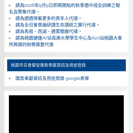
請為2026年9月9日即將開始的秋季週中成全訓練之報
名及聚集代禱。
請為週週得着更多的青年人代禱。
請為全召會普遍研讀生命讀經之實行代禱。
請為馬祖、西湖、通霄開展代禱。
請為桃園捷運A7站長庚大學學生中心及A20站桃園大會
所興建的財務需要代禱
桃園巿召會聖徒匯款奉獻資訊及用途登錄
匯款奉獻資訊及用途登錄 google表單