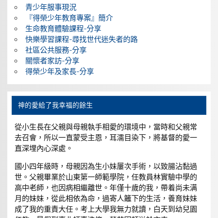
青少年服事現況
『得榮少年教育專案』簡介
生命教育體驗課程-分享
快樂學習課程-尋找世代迷失者的路
社區公共服務-分享
關懷者家訪-分享
得榮少年及家長-分享
神的愛給了我幸福的餘生
從小生長在父親與母親執手相愛的環境中，當時和父親常
去召會，所以一直蒙受主恩，耳濡目染下，將基督的愛一
直深埋內心深處。
國小四年級時，母親因為生小妹屢次手術，以致腸沾黏過
世。父親畢業於山東第一師範學院，任教員林實驗中學的
高中老師，也因病相繼離世。年僅十歲的我，帶着尚未满
月的妹妹，從此相依為命，過寄人籬下的生活，養育妹妹
成了我的重責大任。考上大學我無力就讀，白天到幼兒園