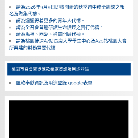
請為2026年9月9日即將開始的秋季週中成全訓練之報
名及聚集代禱。
請為週週得着更多的青年人代禱。
請為全召會普遍研讀生命讀經之實行代禱。
請為馬祖、西湖、通霄開展代禱。
請為桃園捷運A7站長庚大學學生中心及A20站桃園大會
所興建的財務需要代禱
桃園巿召會聖徒匯款奉獻資訊及用途登錄
匯款奉獻資訊及用途登錄 google表單