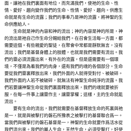
面，讓祂在我們裏面有地位，而充滿我們，使祂的生命、性
情、愛好、趨向變作我們的生命、性情、愛好、趨向。供應生
命就是有生命的流露；我們的事奉乃是神的流露，將神聖的生
命供應給人。
生命就是神的內容和神的流出；神的內容是神的所是，神
的流出是祂自己作生命分賜給我們。在召會生活每一方面，都
需要這個。有些親愛的聖徒，在聚會中常都是靜默無言，沒有
流出；我們是基督身體上的肢體，也就是我們需要有流出。我
們的靈必須流露出來，有外在的流露，但是還需要有一個環
境，不僅是為着我們的肉身，還有我們的魂的各個部分。生命
要從我們靈裏釋放出來，我們外面的人就得受對付、被破碎。
我們外面的人若不被破碎，就無法有神聖生命純淨的流露。我
們若要讓神聖生命從我們裏面釋放出來，我們的魂就要被折
服，在每一件事上讓靈作主，讓靈掌權；這樣，主的生命就能
流出。
要有生命的流出，我們就需要在基督釋放生命的死裏與祂
是一，就是與被擊打的磐石所豫表之被擊打的基督聯合爲一。
當我們與被擊打的磐石基督是一，神聖的生命就要作爲活水從
我們流出來。我們的屬人生命，天然生命，必須受擊打，好使