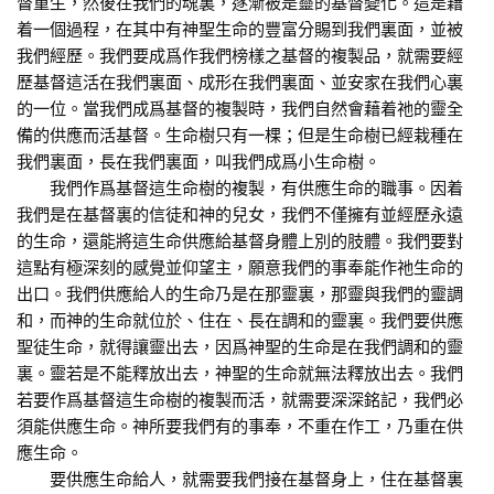
督重生，然後在我們的魂裏，逐漸被是靈的基督變化。這是藉
着一個過程，在其中有神聖生命的豐富分賜到我們裏面，並被
我們經歷。我們要成爲作我們榜樣之基督的複製品，就需要經
歷基督這活在我們裏面、成形在我們裏面、並安家在我們心裏
的一位。當我們成爲基督的複製時，我們自然會藉着祂的靈全
備的供應而活基督。生命樹只有一棵；但是生命樹已經栽種在
我們裏面，長在我們裏面，叫我們成爲小生命樹。
我們作爲基督這生命樹的複製，有供應生命的職事。因着
我們是在基督裏的信徒和神的兒女，我們不僅擁有並經歷永遠
的生命，還能將這生命供應給基督身體上別的肢體。我們要對
這點有極深刻的感覺並仰望主，願意我們的事奉能作祂生命的
出口。我們供應給人的生命乃是在那靈裏，那靈與我們的靈調
和，而神的生命就位於、住在、長在調和的靈裏。我們要供應
聖徒生命，就得讓靈出去，因爲神聖的生命是在我們調和的靈
裏。靈若是不能釋放出去，神聖的生命就無法釋放出去。我們
若要作爲基督這生命樹的複製而活，就需要深深銘記，我們必
須能供應生命。神所要我們有的事奉，不重在作工，乃重在供
應生命。
要供應生命給人，就需要我們接在基督身上，住在基督裏