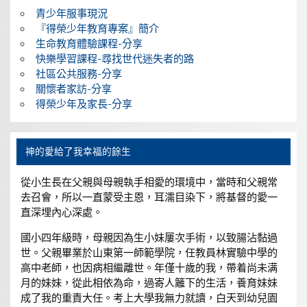
青少年服事現況
『得榮少年教育專案』簡介
生命教育體驗課程-分享
快樂學習課程-尋找世代迷失者的路
社區公共服務-分享
關懷者家訪-分享
得榮少年及家長-分享
神的愛給了我幸福的餘生
從小生長在父親與母親執手相愛的環境中，當時和父親常
去召會，所以一直蒙受主恩，耳濡目染下，將基督的愛一
直深埋內心深處。
國小四年級時，母親因為生小妹屢次手術，以致腸沾黏過
世。父親畢業於山東第一師範學院，任教員林實驗中學的
高中老師，也因病相繼離世。年僅十歲的我，帶着尚未满
月的妹妹，從此相依為命，過寄人籬下的生活，養育妹妹
成了我的重責大任。考上大學我無力就讀，白天到幼兒園