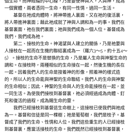
個生命。而神經綸的中心線，乃是要使神與人，人與神，成為
一個實體，兩者憑同一生命，有同一性情，過同一生活。
基督在祂成肉體時，將神帶進人裏面，又在祂的復活裏，
將人帶進神裏面；藉此祂成就了神與人調和為一的事。我們在
基督裏面，祂在我們裏面；祂與我們成為一個人位。基督成為
我們，我們成為祂。
第二、接枝的生命。神渴望與人建立的關係，乃是祂要與
人接枝在一起而在生機的聯結裏成為一（羅六3～5，約十五4～
5）。接枝的生命不是替換的生命，乃是屬人生命與神聖生命的
調和。在接枝時，兩種相似的生命接在一起，然後生機的長在
一起。因着我們人的生命是按着神的形像，照着神的樣式造
的，所以人的生命能與神聖的生命聯結。我們人的生命與神聖
的生命相似；因此，神聖的生命與人的生命能接枝在一起，並
一同生活。為使我們接枝到基督裏，祂必須經過成為肉體、釘
死和復活的過程，成為賜生命的靈。
我們已經接枝到基督這生命樹上，這接枝已使我們與祂成
為一。基督和信徒是同一棵樹；祂是葡萄樹，我們是枝子。基
督成了我們的生命、性情和人位。我們這些重生的人已經接枝
到基督裏，應當活接枝的生命。我們旣然已經接枝到基督裏，