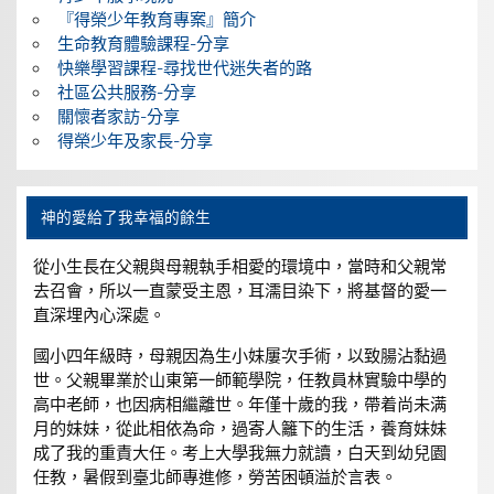
『得榮少年教育專案』簡介
生命教育體驗課程-分享
快樂學習課程-尋找世代迷失者的路
社區公共服務-分享
關懷者家訪-分享
得榮少年及家長-分享
神的愛給了我幸福的餘生
從小生長在父親與母親執手相愛的環境中，當時和父親常
去召會，所以一直蒙受主恩，耳濡目染下，將基督的愛一
直深埋內心深處。
國小四年級時，母親因為生小妹屢次手術，以致腸沾黏過
世。父親畢業於山東第一師範學院，任教員林實驗中學的
高中老師，也因病相繼離世。年僅十歲的我，帶着尚未满
月的妹妹，從此相依為命，過寄人籬下的生活，養育妹妹
成了我的重責大任。考上大學我無力就讀，白天到幼兒園
任教，暑假到臺北師專進修，勞苦困頓溢於言表。