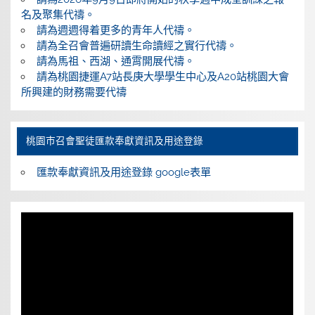
名及聚集代禱。
請為週週得着更多的青年人代禱。
請為全召會普遍研讀生命讀經之實行代禱。
請為馬祖、西湖、通霄開展代禱。
請為桃園捷運A7站長庚大學學生中心及A20站桃園大會
所興建的財務需要代禱
桃園巿召會聖徒匯款奉獻資訊及用途登錄
匯款奉獻資訊及用途登錄 google表單