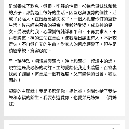
雖然養成了歎息、怨恨、牢騷的性情，卻總希望妹妹和我
的孩子，都能過上很好的生活。因堅忍與強勢的個性，活
成了女強人，在婚姻裏卻失敗了，一個人孤苦伶仃的重新
生活。後來經由召會的福音，我毅然受浸，成為神的兒
女。受浸後的我，心靈變得純淨和平和。不再要求人，不
再發脾氣，神的生命在裏面，使我活出謙虛待人，不計較
得失，不自怨自艾的生命。對家人的態度轉變了，現在是
積極樂觀，寬容忍耐。
早上聽詩歌，閱讀晨興聖言，晚上和聖徒ㄧ起讀主的話，
現在這是我必修的功課。主的愛給使我走出陰霾，召會裏
找到了歸屬，這裏是一個有溫度，又有熱情的召會，我很
開心！
親愛的主耶穌！我是多麽愛你，相信祢，謝謝你給了我快
樂和幸福的餘生。我要永遠愛你，也愛弟兄姊妹。（周姊
妹）