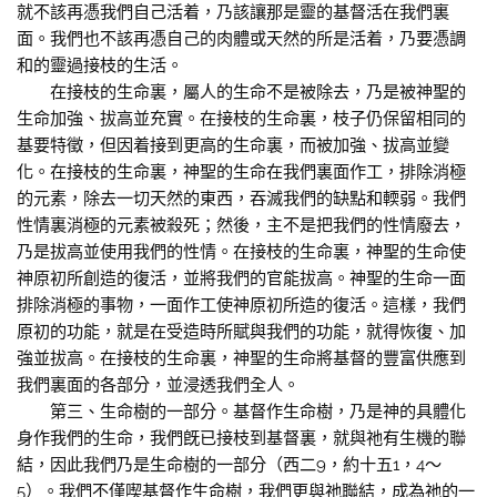
就不該再憑我們自己活着，乃該讓那是靈的基督活在我們裏
面。我們也不該再憑自己的肉體或天然的所是活着，乃要憑調
和的靈過接枝的生活。
在接枝的生命裏，屬人的生命不是被除去，乃是被神聖的
生命加強、拔高並充實。在接枝的生命裏，枝子仍保留相同的
基要特徵，但因着接到更高的生命裏，而被加強、拔高並變
化。在接枝的生命裏，神聖的生命在我們裏面作工，排除消極
的元素，除去一切天然的東西，吞滅我們的缺點和輭弱。我們
性情裏消極的元素被殺死；然後，主不是把我們的性情廢去，
乃是拔高並使用我們的性情。在接枝的生命裏，神聖的生命使
神原初所創造的復活，並將我們的官能拔高。神聖的生命一面
排除消極的事物，一面作工使神原初所造的復活。這樣，我們
原初的功能，就是在受造時所賦與我們的功能，就得恢復、加
強並拔高。在接枝的生命裏，神聖的生命將基督的豐富供應到
我們裏面的各部分，並浸透我們全人。
第三、生命樹的一部分。基督作生命樹，乃是神的具體化
身作我們的生命，我們旣已接枝到基督裏，就與祂有生機的聯
結，因此我們乃是生命樹的一部分（西二9，約十五1，4～
5）。我們不僅喫基督作生命樹，我們更與祂聯結，成為祂的一