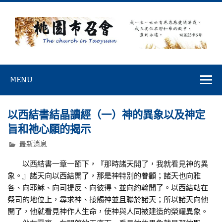
Skip
to
content
桃園市召會
桃園市召會The Church in Taoyuan City
MENU
以西結書結晶讀經（一）神的異象以及神定
旨和祂心願的揭示
最新消息
以西結書一章一節下，『那時諸天開了，我就看見神的異
象。』諸天向以西結開了，那是神特別的眷顧；諸天也向雅
各、向耶穌、向司提反、向彼得、並向約翰開了。以西結站在
祭司的地位上，尋求神、接觸神並且聯於諸天；所以諸天向他
開了，他就看見神作人生命，使神與人同被建造的榮耀異象。