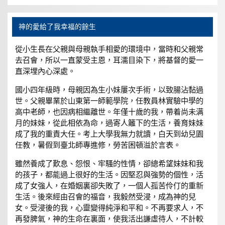
神的愛給了我幸福的餘生
從小生長在父親與母親執手相愛的環境中，當時和父親常
去召會，所以一直蒙受主恩，耳濡目染下，將基督的愛一
直深埋內心深處。
國小四年級時，母親因為生小妹屢次手術，以致腸沾黏過
世。父親畢業於山東第一師範學院，任教員林實驗中學的
高中老師，也因病相繼離世。年僅十歲的我，帶着尚未满
月的妹妹，從此相依為命，過寄人籬下的生活，養育妹妹
成了我的重責大任。考上大學我無力就讀，白天到幼兒園
任教，暑假到臺北師專進修，勞苦困頓溢於言表。
雖然養成了歎息、怨恨、牢騷的性情，卻總希望妹妹和我
的孩子，都能過上很好的生活。因堅忍與強勢的個性，活
成了女強人，在婚姻裏卻失敗了，一個人孤苦伶仃的重新
生活。後來經由召會的福音，我毅然受浸，成為神的兒
女。受浸後的我，心靈變得純淨和平和。不再要求人，不
再發脾氣，神的生命在裏面，使我活出謙虛待人，不計較