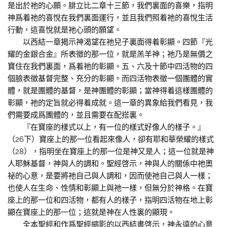
是出於祂的心願。腓立比二章十三節，我們裏面的喜樂，指明
神爲着祂的喜悅在我們裏面運行，並且我們照着祂的喜悅生活
行動，這喜悅就是祂心頭的願望。
以西結一章揭示神渴望在祂兒子裏面得着彰顯。四節『光
耀的金銀合金』所表徵的那一位，就是羔羊神；祂乃是無價之
寶住在我們裏面，爲着祂的彰顯。五、六及十節中四活物的四
個臉表徵基督完整、充分的彰顯。而四活物表徵一個團體的實
體，就是團體的基督，是神團體的彰顯；當神得着這樣團體的
彰顯，祂的定旨就必得着成就。這一章的異象給我們看見，我
們需要成爲團體的，並且需要在配搭裏。
『在寶座的樣式以上，有一位的樣式好像人的樣子。』
（26下）寶座上的那一位看起來像人，卻有耶和華榮耀的樣式
（28），指明坐在寶座上的那一位是神又是人；這一位就是神
人耶穌基督，神與人的調和。聖經啓示，神與人的關係中祂奧
祕的心意，是要將祂自己與人調和，因而使祂自己與人一樣；
也使人在生命、性情和彰顯上與祂一樣，但無分於神格。在寶
座上的那一位和四活物，都有人的樣子，指明四活物在地上彰
顯在寶座上的那一位；這就是神在人性裏的顯現。
全本聖經和作爲聖經縮影的以西結書啓示，神永遠的心意