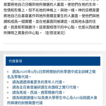
是要將祂自己分賜到祂所揀選的人裏面，使他們在祂的生命、
性情和形像上，但不在祂的神格上，與祂一樣。神的目標是要
將祂自己在基督裏作到祂所救贖並重生的人裏面，使他們與祂
調和成爲一個實體，並在祂裏面同被建造，成爲祂永遠的住
處，就是新耶路撒冷。這是聖經啓示的中心點，也是以西結書
所陳明之異象的中心點。（彭啓浤弟兄）
代禱事項
請為2026年9月9日即將開始的秋季週中成全訓練之報
名及聚集代禱。
請為週週得着更多的青年人代禱。
請為全召會普遍研讀生命讀經之實行代禱。
請為馬祖、西湖、通霄開展代禱。
請為桃園捷運A7站長庚大學學生中心及A20站桃園大會
所興建的財務需要代禱