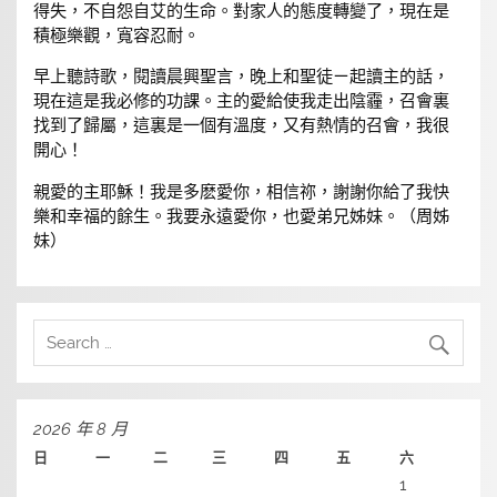
得失，不自怨自艾的生命。對家人的態度轉變了，現在是
積極樂觀，寬容忍耐。
早上聽詩歌，閱讀晨興聖言，晚上和聖徒ㄧ起讀主的話，
現在這是我必修的功課。主的愛給使我走出陰霾，召會裏
找到了歸屬，這裏是一個有溫度，又有熱情的召會，我很
開心！
親愛的主耶穌！我是多麽愛你，相信祢，謝謝你給了我快
樂和幸福的餘生。我要永遠愛你，也愛弟兄姊妹。（周姊
妹）
2026 年 8 月
日
一
二
三
四
五
六
1