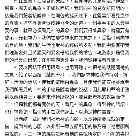
他在靈裏，在開啓的天底下，看見神的異象就是那神聖、
屬靈、屬天的異象。正如以西結，我們向神的兒女所陳明的，
該是我們藉着接觸神，在開啓的諸天底下，在靈裏所看見之神
的異象。這些異象會促成神召會的建造。一個事奉主的人最重
要的事，就是必須看見神的異象。我們要得着異象，就需要有
啓示、光和視力。我們在那從神來的異象之下，受指引朝向神
的目的地，我們的生活也受神的經綸所支配。我們需要有帶我
們魂游象外且將屬天的異象帶給我們的禱告。魂游象外是從我
們的己裏面出來；在那魂游象外中，我們從神得着異象。
神要以西結不但用眼看，也用耳聽；神把祂的話隨同祂的
異象，給了以西結（結四十4）。我們該求神給我們特別、新
鮮、活潑的話語，使我們能明白異象；且使我們能宣揚並說明
我們所看見的。神的手總是隨着祂的說話；因此耶和華的手臨
到以西結身上，要進來作祂所說的，並且照着祂的說話而作
工。但願我們都有開啓的天，看見神的異象，得到神的話語，
也有神帶領、指引的手在我們身上，以滿足神的需要。
以西結一章向我們揭示神的心願，以及神所要成就的定
旨。說到神的心願，以弗所一章五節所用的辭乃是『祂意願所
喜悅的』。三一神的經綸是照着祂的喜悅所定的，而祂的喜悅