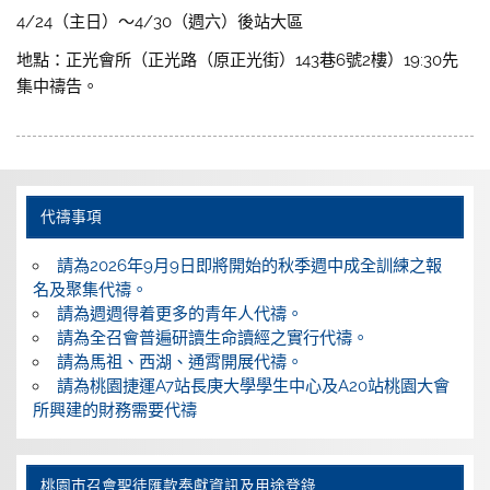
4/24（主日）～4/30（週六）後站大區
地點：正光會所（正光路（原正光街）143巷6號2樓）19:30先
集中禱告。
代禱事項
請為2026年9月9日即將開始的秋季週中成全訓練之報
名及聚集代禱。
請為週週得着更多的青年人代禱。
請為全召會普遍研讀生命讀經之實行代禱。
請為馬祖、西湖、通霄開展代禱。
請為桃園捷運A7站長庚大學學生中心及A20站桃園大會
所興建的財務需要代禱
桃園巿召會聖徒匯款奉獻資訊及用途登錄