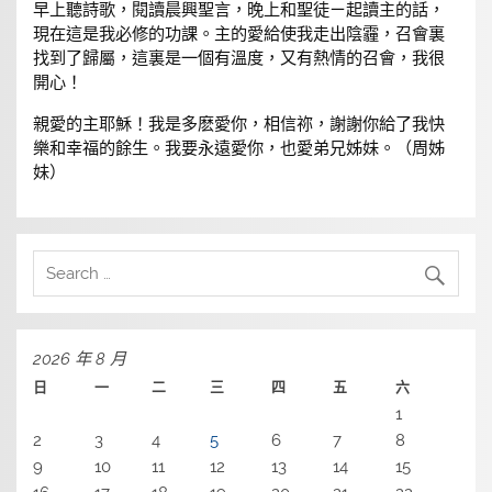
早上聽詩歌，閱讀晨興聖言，晚上和聖徒ㄧ起讀主的話，
現在這是我必修的功課。主的愛給使我走出陰霾，召會裏
找到了歸屬，這裏是一個有溫度，又有熱情的召會，我很
開心！
親愛的主耶穌！我是多麽愛你，相信祢，謝謝你給了我快
樂和幸福的餘生。我要永遠愛你，也愛弟兄姊妹。（周姊
妹）
2026 年 8 月
日
一
二
三
四
五
六
1
2
3
4
5
6
7
8
9
10
11
12
13
14
15