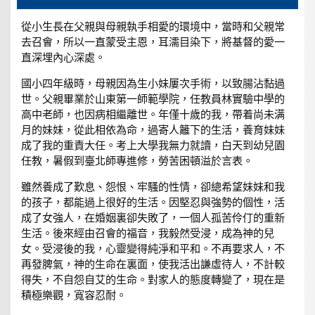
從小生長在父親與母親執手相愛的環境中，當時和父親常
去召會，所以一直蒙受主恩，耳濡目染下，將基督的愛一
直深埋內心深處。
國小四年級時，母親因為生小妹屢次手術，以致腸沾黏過
世。父親畢業於山東第一師範學院，任教員林實驗中學的
高中老師，也因病相繼離世。年僅十歲的我，帶着尚未满
月的妹妹，從此相依為命，過寄人籬下的生活，養育妹妹
成了我的重責大任。考上大學我無力就讀，白天到幼兒園
任教，暑假到臺北師專進修，勞苦困頓溢於言表。
雖然養成了歎息、怨恨、牢騷的性情，卻總希望妹妹和我
的孩子，都能過上很好的生活。因堅忍與強勢的個性，活
成了女強人，在婚姻裏卻失敗了，一個人孤苦伶仃的重新
生活。後來經由召會的福音，我毅然受浸，成為神的兒
女。受浸後的我，心靈變得純淨和平和。不再要求人，不
再發脾氣，神的生命在裏面，使我活出謙虛待人，不計較
得失，不自怨自艾的生命。對家人的態度轉變了，現在是
積極樂觀，寬容忍耐。