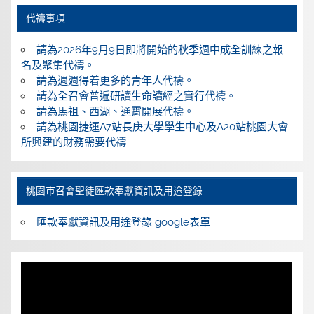
代禱事項
請為2026年9月9日即將開始的秋季週中成全訓練之報
名及聚集代禱。
請為週週得着更多的青年人代禱。
請為全召會普遍研讀生命讀經之實行代禱。
請為馬祖、西湖、通霄開展代禱。
請為桃園捷運A7站長庚大學學生中心及A20站桃園大會
所興建的財務需要代禱
桃園巿召會聖徒匯款奉獻資訊及用途登錄
匯款奉獻資訊及用途登錄 google表單