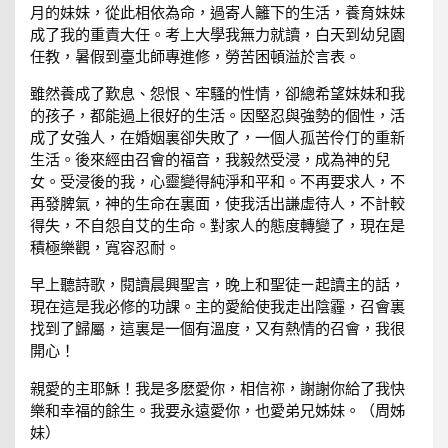
月的妹妹，從此相依為命，過寄人籬下的生活，養育妹妹
成了我的重責大任。考上大學我無力就讀，白天到幼兒園
任教，暑假到臺北師專進修，勞苦困頓溢於言表。
雖然養成了歎息、怨恨、牢騷的性情，卻總希望妹妹和我
的孩子，都能過上很好的生活。因堅忍與強勢的個性，活
成了女強人，在婚姻裏卻失敗了，一個人孤苦伶仃的重新
生活。後來經由召會的福音，我毅然受浸，成為神的兒
女。受浸後的我，心靈變得純淨和平和。不再要求人，不
再發脾氣，神的生命在裏面，使我活出謙虛待人，不計較
得失，不自怨自艾的生命。對家人的態度轉變了，現在是
積極樂觀，寬容忍耐。
早上聽詩歌，閱讀晨興聖言，晚上和聖徒ㄧ起讀主的話，
現在這是我必修的功課。主的愛給使我走出陰霾，召會裏
找到了歸屬，這裏是一個有溫度，又有熱情的召會，我很
開心！
親愛的主耶穌！我是多麽愛你，相信祢，謝謝你給了我快
樂和幸福的餘生。我要永遠愛你，也愛弟兄姊妹。（周姊
妹）