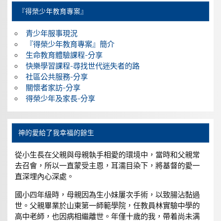
『得榮少年教育專案』
青少年服事現況
『得榮少年教育專案』簡介
生命教育體驗課程-分享
快樂學習課程-尋找世代迷失者的路
社區公共服務-分享
關懷者家訪-分享
得榮少年及家長-分享
神的愛給了我幸福的餘生
從小生長在父親與母親執手相愛的環境中，當時和父親常
去召會，所以一直蒙受主恩，耳濡目染下，將基督的愛一
直深埋內心深處。
國小四年級時，母親因為生小妹屢次手術，以致腸沾黏過
世。父親畢業於山東第一師範學院，任教員林實驗中學的
高中老師，也因病相繼離世。年僅十歲的我，帶着尚未满